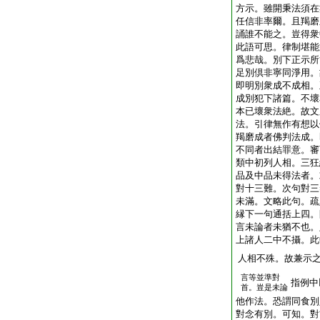
方示。雖開秉法須在
任信非率爾。且羯磨
誦誰不能之。豈得衆
此語可思。律制堪能
爲悲哉。別下正示所
足別倶非寧同淨用。
即明別衆成不成相。
成別犯下諸篇。不壞
本已壞衆法絶。故文
法。引律無作有想以
羯磨成者佛判法成。
不同者出結罪意。審
類中初列人相。三狂
品及中品未得法者。
對十三難。次句對三
未滿。文略此句。疏
縁下一句通括上四。
言未論者未猶不也。
上諸人二中不攝。此
人相不殊。故兼示
言等並準對
指例中
首。豈是未論
他作法。恐謂同食別
對念有別。可知。對