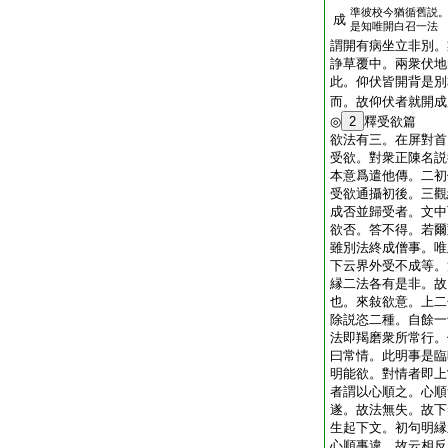
準彼校今猶循舊説
成
是知唯開白召一法
謂開有病坐立非別。
諍草覆中。兩衆伏地
此。仰伏皆開背是別
而。故仰伏者就開成
◎
2
釋受欲篇
欲法有三。在屏對首
受欲。對衆正陳名説
本意爲遣他傳。二初
受欲通攝初後。三觀
成否並歸受者。文中
欲否。答不得。若爾
雖別法終成僧事。唯
下云界外受不成等。
縁二法各有是非。故
也。來敍欲意。上二
除説恣二種。自餘一
法即羯磨衆所常行。
曰常情。此明事是臨
明能欲。對情者即上
者謂以心順之。心順
遂。故法無失。故下
生起下文。初句明縁
心順事違。故云相反