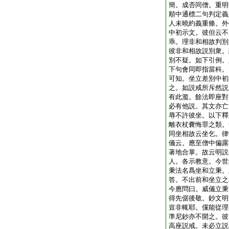
簡。成否同僧。重明
順中通標二句判定義
人未曉約義重條。外
中初示文。彼但云不
乖。理非和相故判別
彼非和相故説別衆。
別不疑。如下引例。
下句會同即指當科。
可知。坐立差別中初
之。如説戒所斥然説
有此濫。餘法即座對
必有他説。其文亦亡
辱不許彼坐。以下釋
離衣杖嚢悔罪之類。
同坐相故云坐乞。律
儀云。應至僧中偏露
著地合掌。故云明説
人。各示教意。今世
秉法名爲坐和立秉。
答。不出前和坐立之
今應問曰。威儀立秉
得先倨後敬。鈔文明
豈非輒耶。儻能從理
準尼鈔亦不開之。彼
高座説戒。未必立説