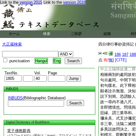
Link to the
version 2015
Link to the
version 2018
即
通默。此四迷也
人
不冥然。端拱送忍
明四法。微爲弘奬僅
四法即人
ホーム
検索
ご挨拶
不足
組織
必言
利
法事界
去呼。如臨説戒止解
大正蔵検索
四分律行事鈔資持記 (
戒一席之數。以人難
此類耳。僧祇九人四
186
187
188
欲中心雖同法身不現
点:
有
/
無
]
[CITE]
punctuation
Hangul
Eng
足。隔障中二。初約
中止云隔障故通二釋
TextNo.
Vol.
Page
相雖兩別約處同故初
句示處同。中間下明
初句牒名。此下釋相
INBUDS
顯者詮示無濫。決知
説下別簡。恐謂餘人
INBUDS
(Bibliographic Database)
故一尋内不過八尺。
Search
非即體境也。問境與
惡縁。謂三業乖和。
彌未具。式叉沙彌尼
Digital Dictionary of Buddhism
非三擧。法隔二滅體
多異説故問決之。尼
電子佛教辭典
初標古。即刪繁意有
パスワードがない場合は「guest」でログインしてくださ