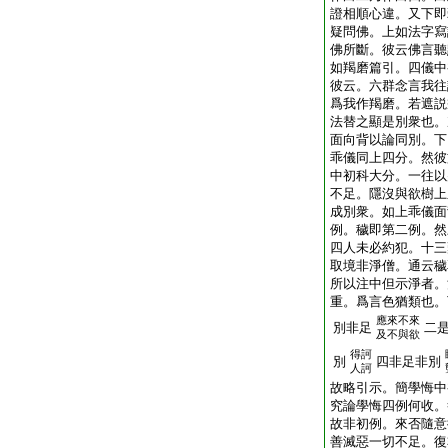
證相順心違。又下即
疑問佛。上如法字寫
佛所斷。彼云佛言聽
如羯磨篇引。四儀中
彼云。六群念言我往
爲我作羯磨。若遮説
法替之顯是別衆也。
面向背以論同別。下
乖儀同上四分。然彼
中初科大分。一往以
不足。隱沒與欲樹上
成別衆。如上乖儀面
例。穢即第二例。然
四人未必約犯。十三
取境非淨僧。通云穢
所以注中但示淨者。
重。爲言色猶類也。
應來不來
別非足
二
及不與欲
得訶
別
四非足非別
人訶
故略引示。簡學悔中
究論學悔四例何收。
故非初例。來否隨意
善滅惡一切不足。復