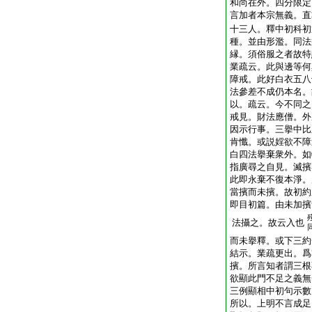
和尚在外。四分限定
言加者本宗無義。直
十三人。釋中初科初
種。並由形濫。同法
縁。須俗服之者故特
業疏云。此與邊等何
障戒。此好白衣五八
法參差不成仍本名。
以。疏云。今不同之
戒見。財法應僧。外
因示行事。三擧中比
肯懺。或説婬欲不障
白四法擧棄衆外。如
指廣尋之自見。滅擯
此即永棄不復本淨。
當擯而未擯。故初約
即目初篇。由未加擯
法攝之。故云入也
而未擧釋。或下三約
結示。業疏更出。爲
擯。所言知者謂三根
欲顯此門不足之義無
三例顯相中初句示數
所以。上明不言成足