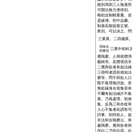
能別局四三人無過所
可開法無方便得別。
唯犯吉制輕業重。若
是破僧。犯中品蘭。
制過在能從能立號。
衆別。可以決之。問
三業異。二四儀異
同味名
三業中初科
同事別
應羯磨。人簡前體淨
癡鈍等。及體境倶非
二應與欲者有如法縁
三得呵者謂具徳知法
磨等。問不與欲人口
既不集理無訶故。若
無欲縁身合當集容有
不爾有如法縁許不集
業。乃爲盡理。初身
集。反爲三和亦從單
人心不集者此謂有可
訶事。則同初人。故
非法和合羯磨云。有
處羯磨。應與欲者與
作白二乃作白四。白