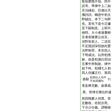
取知衆既不知。同不
説等。準律中上二如
言治縁起。目連以天
佛訶詞。轉證中初文
即賊住。本下二句即
也。若先下是今正據
至下顯制意。上明不
例同。大小者過重輕
言者前雖累云自言。
須對告前人。二須言
不足慈訓深切故此委
法即制罪。本宗四人
下明成法。以所犯情
缺。由是犯過白四治
五事中所制故。律中
如下科。犯殘七人初
四人但據正行。第四
此四出人法中
甚顯
十
不在四滿句
竟妄將充數。故業疏
異。答律文兩位約
與四羯磨人何異。答
足數收。此犯次死。
下示少分義。謂唯除