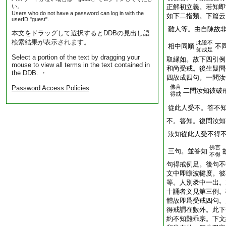
い。
正解初立義。若知即
Users who do not have a password can log in with the
如下二指類。下篇云
userID "guest".
難人等。由自陳故
本文をドラッグして選択するとDDBの見出し語
検索結果が表示されます。
此證不
相中同順
不
知成足
Select a portion of the text by dragging your
取縁如。故下四引例
mouse to view all terms in the text contained in
和尚受戒。後生疑問
the DDB. ・
四故成四句。一問汝
佛言
Password Access Policies
二問汝知彼破
得戒
從此人受不。答不
不。答知。復問汝知
汝知從此人受不得
佛言
三句。並答知
不得
句得戒例足。後句不
文中即瞻波犍度。彼
等。人別衆中一出。
十誦者文見第三例。
體故即爲受戒四句。
得戒謂在數外。此下
約不知難乖宗。下文