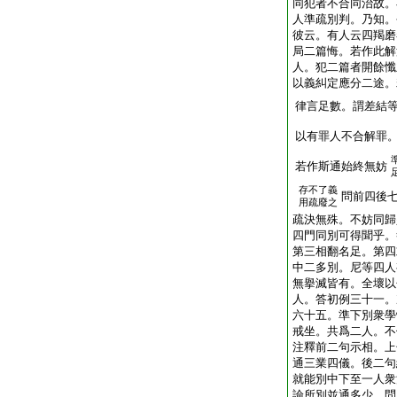
同犯者不合同治故。
人準疏別判。乃知。
彼云。有人云四羯磨
局二篇悔。若作此解
人。犯二篇者開餘懺
以義糾定應分二途。
律言足數。謂差結
以有罪人不合解罪
若作斯通始終無妨
存不了義
問前四後
用疏廢之
疏決無殊。不妨同歸
四門同別可得聞乎。
第三相翻名足。第四
中二多別。尼等四人
無擧滅皆有。全壞以
人。答初例三十一。
六十五。準下別衆學
戒坐。共爲二人。不
注釋前二句示相。上
通三業四儀。後二句
就能別中下至一人衆
論所別並通多少。問