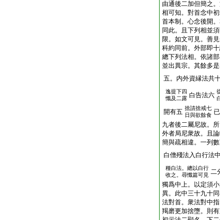
由通後二加但簡之。
相可知。對首念中初
首本制。心念後開。
同此。且下列相並須
限。如文可見。善見
科約同前。外部即十
總下列法相。依諸部
並出異宗。其餘多是
五。内外資縁法共
逸提下四
白告法六
懺及二露
捨請捨戒七
開有五
已
日與欲餘食
九者後二屬尼故。所
外者局尼衆故。且論
簡與疏相違。一列數
白僧殘法入白行法
種白法。總以白行
二
收之。尋懺篇可見
獨爲中上。以定須小
異。此中三十九十同
法對首。衆法對中指
羯磨更加捨墮。則有
初示法二顯名。下二