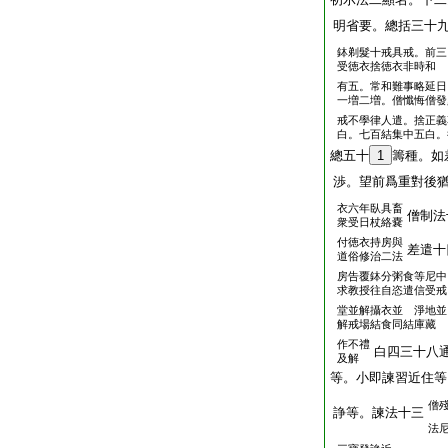
明省要。總括三十
鉢剃髮十戒具戒。前三
受徳衣捨徳衣非時和
有五。常和難事略延日
一増二増。僧懺悔僧發
戒不學律人遣。捨正義
白。七百結集中五白。
總五十
1
籌種。如
渉。望前爲重對後
衣六年臥具畜
僧制法
衆受日杖絡嚢
付徳衣持房與
差遣十
道俗修治二法
房告覆鉢分粥食等尼中
求教授往自恣遣信受戒
堂並解攝衣並 淨地並
解戒場結食同結庫藏
作不禮
白四三十八
及解
等。小即諫習近住等
僧
諍等。諫法十三
法