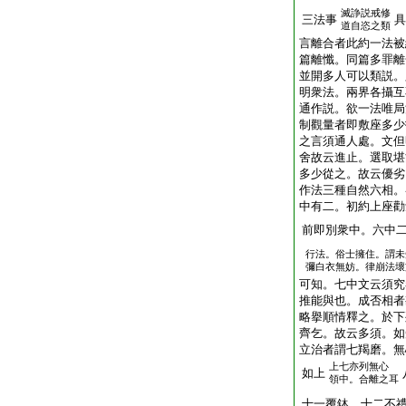
滅諍説戒修
三法事
具
道自恣之類
言離合者此約一法被
篇離懺。同篇多罪離
並開多人可以類説。
明衆法。兩界各攝互
通作説。欲一法唯局
制觀量者即敷座多少
之言須通人處。文但
舍故云進止。選取堪
多少從之。故云優劣
作法三種自然六相。
中有二。初約上座勸
前即別衆中。六中
行法。俗士擁住。謂未
彌白衣無妨。律崩法壞
可知。七中文云須究
推能與也。成否相者
略擧順情釋之。於下
齊乞。故云多須。如
立治者謂七羯磨。無
上七亦列無心
如上
領中。合離之耳
十一覆鉢。十二不