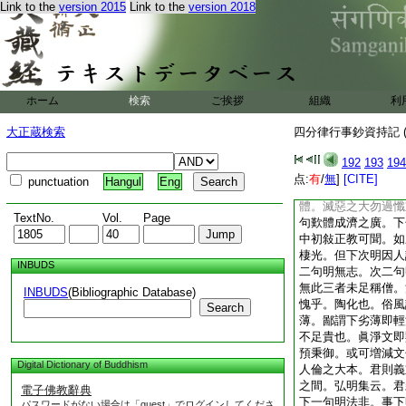
Link to the
version 2015
Link to the
version 2018
定體從用則疏。如燈
滅火水不名滅。但分
家旁通舊解。敍意中
前三篇次句明所秉法
僧位所立。止存秉御
下二句顯功。亦即所
ホーム
検索
ご挨拶
組織
利
假法彰勝故曰方能。
界分深根。即五住煩
大正蔵検索
四分律行事鈔資持記 (
故云重累。惑生業苦
迷指六道正報。界分
192
193
194
趣聖功由羯磨矣。又
点:
有
/
無
]
[CITE]
punctuation
Hangul
Eng
生善。非無此義。即
體。滅惡之大勿過懺
TextNo.
Vol.
Page
句歎體成濟之廣。下
中初敍正教可聞。如
棲光。但下次明因人
INBUDS
二句明無志。次二句
無此三者未足稱僧。
INBUDS
(Bibliographic Database)
愧乎。陶化也。俗風
Search
薄。鄙謂下劣薄即輕
不足貴也。眞淨文即
預秉御。或可増減文
Digital Dictionary of Buddhism
人倫之大本。君則義
之間。弘明集云。君
電子佛教辭典
下一句明法非。事下
パスワードがない場合は「guest」でログインしてくださ