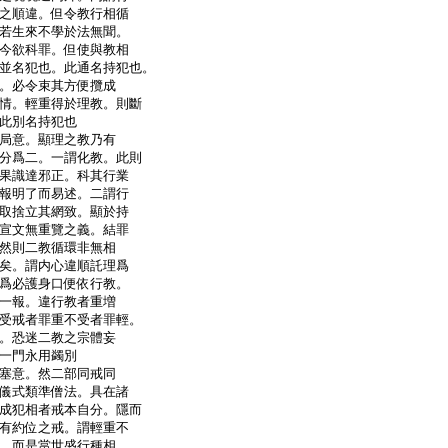
之順違。但令教行相循
若生來不學於法無聞。
今欲科罪。但使與教相
並名犯也。此通名持犯也。
。必令束其方便攬成
情。輕重得於理教。則斷
此別名持犯也
局意。顯理之教乃有
分爲二。一謂化教。此則
果識達邪正。科其行業
報明了而易述。二謂行
取捨立其網致。顯於持
宣文無重覽之義。結罪
然則二教循環非無相
矣。謂内心違順託理爲
爲必護身口便依行教。
一報。違行教者重増
受戒者罪重不受者罪輕。
。恐迷二教之宗體妄
一門永用蠲別
塞意。然二部同戒同
儀式類準僧法。具在諸
成犯相者戒本自分。隱而
有約位之戒。謂輕重不
。而是當世盛行種相