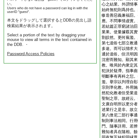
い。
心之結業。外謂情事
Users who do not have a password can log in with the
始終無犯則爲持也。
userID "guest".
修造善惡義兼福罰。
本文をドラッグして選択するとDDBの見出し語
應。不問事情虚實。
検索結果が表示されます。
若結篇正罪窮諸治罰
業果。使量據覈其實
Select a portion of the text by dragging your
割皎然。更何蕪濫。
mouse to view all terms in the text contained in
第七道俗七部立教通
the DDB. ・
多途。而可以情求大
Password Access Policies
通於道俗。但汎明因
沈密而難知。顯其來
教。唯局於内衆定其
犯決於疑滯。指事曲
明斷事有再科之愆。
濫。擧宗以判理自彰
宗則準化教。外用施
然犯化教者但受業道
聖制之罪。故經云。
文廣自明所以更分者
述業行之是非。故立
第八僧尼二部行事通
制則事法相同。行用
門。隨事詳用。若辨
難知者具在隨相。餘
同有無互缺犯同縁異