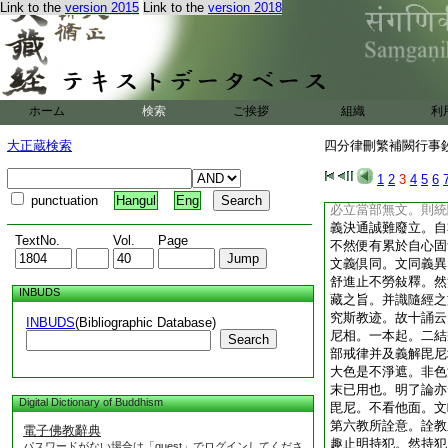
Link to the
version 2015
Link to the
version 2018
有用解參差。此鈔所
參取得失隨機。知時
第五文義決通意。夫
宗極。名隨事顯。故
藏言事並周。但爲年
時移事多殘缺。加以
ホーム
検索
ご挨拶
組織
利
由翻譯失旨妄生構立
傳濫。所以至於尋究
大正蔵検索
四分律刪繁補闕行事鈔 
通其大見。若文義倶
就理有而成前事。或
1
2
3
4
5
6
便以義定之。故論言
punctuation
Hangul
Eng
必立當部無文。則統
義決通誠難廢立。自
TextNo.
Vol.
Page
不然便有累於自心固
文義倶同。文同義異
舒進止不勞敍釋。然
INBUDS
藏之旨。并識隨經之
究斯教迹。故十誦云
INBUDS
(Bibliographic Database)
尼相。一本起。二結
Search
部戒律并及義解毘尼
大色是不淨遮。非色
末已用也。明了論亦
Digital Dictionary of Buddhism
毘尼。不看他面。文
第六教所詮意。詮教
電子佛教辭典
趣止明持犯。然持犯
パスワードがない場合は「guest」でログインしてくださ