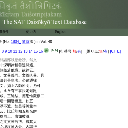
宗意存第三第六。餘亦
故也
理本絶名。故立名標其
對事而備斯文。然考斯律
代渺邈聲彩靡追。法爲
五師捃拾情見不同。重
用条件
使い方
English
。又爲抄寫錯漏相承
紛慮良多。今總會之以
(No.
1804_
道宣
撰 ) in Vol. 40
闕。則可擧一以例諸。或
在文雖具而於義有闕。
7
8
9
10
11
12
13
14
15
16
[行番号:
無
/
有
] [返り点:
無
/
有
]
[CITE]
。以理爲正故也。或義雖
關諸部以息餘謗。然文
非深明律相善達開遮。
無益於他境。故律云。
。文異義同。文義倶異。具
決判是非者。必總通律
文。如上六師所明。乃可
。比丘有三事決定知毘
戒。三隨結。應思惟觀察二
増一開遮輕重。如五
淨不遮。如是等籌量本
云。比丘能知五相名解
略同上。廣如彼説
之文文雖浩博。撮其大
之境境通内外。内謂行