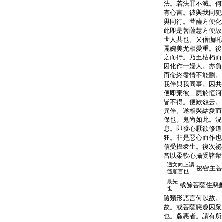
法。若法罪不滅。何
有心言。彼與我同犯
與同行。菩薩方便化
此即是菩薩慧方便故
世人共也。又僧伽吒
麗婉美尤相愛重。後
之而行。乃至枯朽而
因化作一婦人。亦負
而命終盡情不能割。
我伴與我同事。因共
便即棄彼二屍於恒河
皆不得。便歎怨云。
異伴。遂相與結愛而
保也。鬼尚如此。況
息。即發心厭欲修道
狂。非是惡心而作也
信受攝衆生。復次祕
當以柔軟心攝受諸衆
迴文向上謂
祕密主菩
隨順言也
最先
或餘菩薩住惡
也
隨類形語言何以故。
故。或菩薩惡趣因衆
也。麁悪者。謂有所