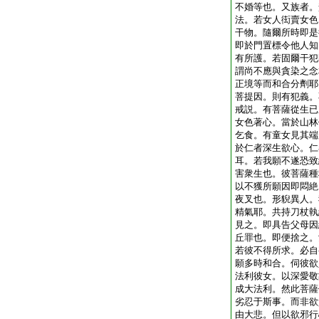
不婚等也。又族者。
法。若女人衒賣女色
干物。隨爾所時即是
即於門置標令他人知
有所護。若固爾干犯
謂尚不應與貪染之念
正境等而和合分劑耶
菩提因。則有犯義。
戒説。有菩薩從生已
女色著心。當於山林
乞食。有童女見其端
於仁者深生欲心。仁
耳。若我願不遂恐致
害衆生也。彼菩薩種
以不獲所願因即悶絶
夜叉也。形貎異人。
精氣耶。共持刀杖執
見之。即具告父母因
丘罪也。即便捨之。
若彼不得所求。必自
願多時和合。伺彼欲
法利彼女。以深愛敬
成大法利。然此菩薩
劣忍于斯事。而非欲
由大悲。但以欲邪行