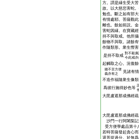
方。謂是縁生受大苦
故。以大慈悲害蛇。
勉也。斷之如有部大
有情處耶。菩薩觀此
離也。餘如前説。金
害蛇因縁。在寶藏經
持不與取戒。他所攝
餘物不與取。諸餘有
作隨類形。衆生慳害
對不殺廣
是持不取戒
今此戒亦
起觸取之心。況復餘
雖不言方便
見諸有情
義亦有之
不造作福隨衆生像類
爲彼行施得妙色等
大毘盧遮那成佛經疏
大毘盧遮那成佛經疏
沙門一行阿闍梨
受方便學處品第十
若時菩薩發起貪心而
退菩提過分。於無爲