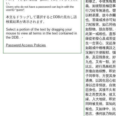
勤修之。令彼免報應
い。
義。如彼類造極惡事
Users who do not have a password can log in with the
userID "guest".
行刀杖等無過也。聲
以輕易重。故今亦爾
本文をドラッグして選択するとDDBの見出し語
也。菩薩戒准亦可知
検索結果が表示されます。
刀杖殺害。如己同他
如類物。脱自形類。
Select a portion of the text by dragging your
mouse to view all terms in the text contained in
此第一戒相也。盡形
the DDB. ・
薩從初發心及成菩提
生一念害心。況起身
Password Access Policies
如殺戒中種種廣説之
況施行方便殺耶。惱
身。及惡我善友。好
九也。又有一類。於
比丘。經行爲株机所
所傷自致殞弊。即於
子同學等。方焚其身
遇佛。以因生惡心欲
身以忿非情故。自致
惡身也。其後不久有
殺之而焚其身。彼又
縁。入大地獄。即於
同時被見燒。當知此
報也。又如律中。比
怒言。佛何故乃制此