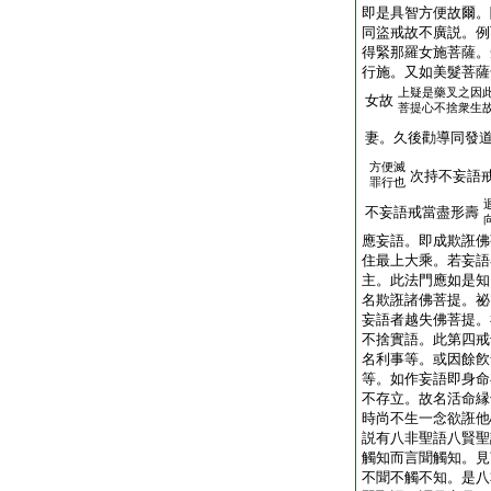
即是具智方便故爾。
同盜戒故不廣説。例
得緊那羅女施菩薩。
行施。又如美髮菩薩
上疑是藥叉之因
女故
菩提心不捨衆生
妻。久後勸導同發
方便滅
次持不妄語
罪行也
不妄語戒當盡形壽
應妄語。即成欺誑佛
住最上大乘。若妄語
主。此法門應如是知
名欺誑諸佛菩提。祕
妄語者越失佛菩提。
不捨實語。此第四戒
名利事等。或因餘飮
等。如作妄語即身命
不存立。故名活命縁
時尚不生一念欲誑他
説有八非聖語八賢聖
觸知而言聞觸知。見
不聞不觸不知。是八