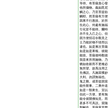
等得。有菩薩貪心發
他所攝物。義如毘尼
觸之心。乃至菩提欲
觸耶。然菩薩有方便
因果不行惠捨。於所
生此心。何處有施福
引化皆不能得。爾時
亦不生入己之心。但
因方便招召令觀見之
士乃能於物不悋而以
逮也。如是漸次菩薩
如是如是果報。彼能
能捨。菩薩後時觀彼
我昔來所用施物。乃
猶如收穀而不更種必
無所望。故爲汝用之
先佛説。凡施當獲妙
大利。勿謂無福也。
鬼之難。成菩提因當
能作斯事。二乘外道
如是一類衆生。宜以
但此一方便。更有無
能令彼開佛知見。而
甚多不可具説。當隨
類解也。菩薩害其慳