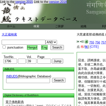
Link to the
version 2015
Link to the
version 2018
ホーム
検索
ご挨拶
組織
利
大正蔵検索
大毘盧遮那成佛經疏 (
755
756
757
点:
有
/
無
]
[CITE]
punctuation
Hangul
Eng
TextNo.
Vol.
Page
惡道。謂將護彼。以
便。非彼二乘共也。
葉不取。亦爲破彼匱
INBUDS
由此自損成大障業。
INBUDS
(Bibliographic Database)
種功徳。然後告之令
Search
便。但隨順深行十戒
導首。一切無犯。此
殺戒。次牒更具説。
戒。當捨刀杖離殺害
Digital Dictionary of Buddhism
餘謂有異方便也。謂
電子佛教辭典
中。隨其事業爲免彼
パスワードがない場合は「guest」でログインしてくださ