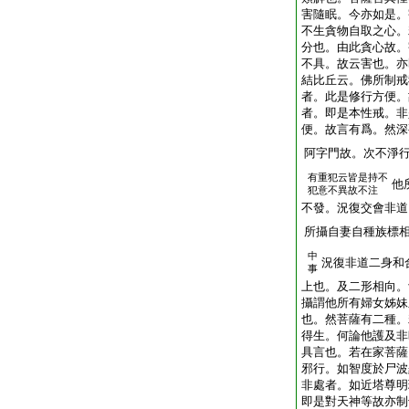
害隨眠。今亦如是。
不生貪物自取之心。
分也。由此貪心故。
不具。故云害也。亦
結比丘云。佛所制戒
者。此是修行方便。
者。即是本性戒。非
便。故言有爲。然深
阿字門故。次不淨
有重犯云皆是持不
他
犯意不異故不注
不發。況復交會非道
所攝自妻自種族標
中
況復非道二身和
事
上也。及二形相向。
攝謂他所有婦女姊妹
也。然菩薩有二種。
得生。何論他護及非
具言也。若在家菩薩
邪行。如智度於尸波
非處者。如近塔尊明
即是對天神等故亦制