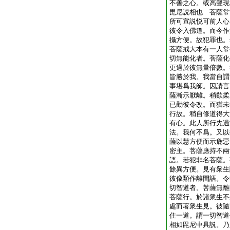
不善之心。或高聲現
毘尼説相也 菩薩常
所可宣説悦可前人心
彼令入佛道。而今作
攝方便。故犯罪也。
菩薩戒大本有一人常
切無能化者。菩薩化
更過於彼無量倍數。
皆勝於我。我當自謂
事堪爲我師。因請言
薩漸示厭離。稍歎柔
已勸彼令改。而猶未
行故。稍自修道得大
有心。此人所行先過
法。我何不爲。又以
薩以慧方便而示麁惡
密主。菩薩應持不兩
語。若犯非名菩薩。
餘異方便。見有衆生
彼像類作離間語。令
切智道者。菩薩無離
菩薩行。於諸衆生不
處而著衆生見。彼隨
住一道。謂一切智道
相如毘尼中具説。乃