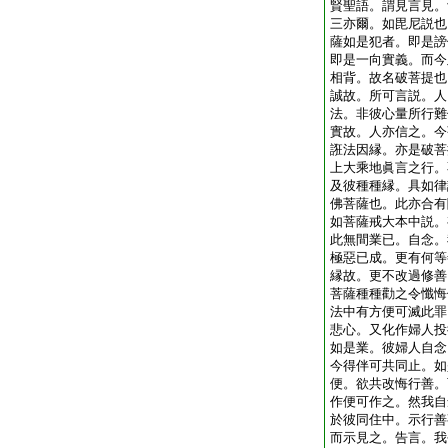
賢聖語。謂見言見。
三亦爾。如毘尼説也
薩如是犯者。即是謗
即是一向實義。而今
相背。故名破菩提也
誠故。所可言説。人
法。非彼心量所行難
實故。人亦信之。今
誑法因縁。亦是破菩
上大乘地眞言之行。
及彼種種縁。具如律
佛菩薩也。此亦合有
如菩薩戒大本中説。
此無間業已。自念。
極惡已成。更有何等
縁故。更不改過修善
菩薩種種勸之令懺悔
法中有方便可滅此罪
悲心。又化作婦人投
如是業。彼婦人自念
今得伴可共同止。如
便。欲共改悔行善。
作便可作之。然我自
於彼同住中。示行善
而示見之。告言。我