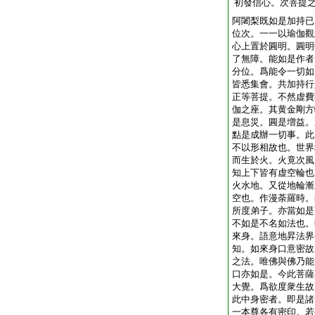
初發信心。次菩提
阿闍梨既如是加持已
位次。一一以瑜伽觀
心上置於圓明。圓明
了無障。能如是作者
分位。爲能令一切如
皆悉集會。共加持行
正等菩提。不然虚費
伽之座。其黄金剛方
是息災。圓是増益。
點是成辦一切事。此
不以形相故也。世界
而生於火。火竟次風
知上下皆有虚空輪也
火水地。又從地輪漸
空也。作漫荼羅時。
所度弟子。亦當如是
不如是不名如法也。
來身。語意地昇法界
知。如來身口意密故
之法。唯佛與佛乃能
口亦如是。今此菩薩
大覺。爲欲度衆生故
此中身密者。即是諸
一本尊各有密印。若