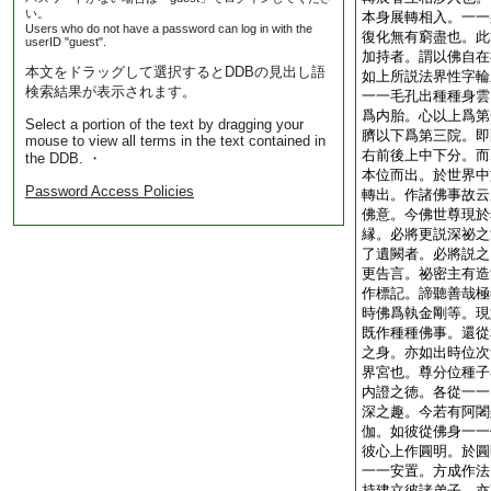
い。
本身展轉相入。一一
Users who do not have a password can log in with the
復化無有窮盡也。此
userID "guest".
加持者。謂以佛自在
本文をドラッグして選択するとDDBの見出し語
如上所説法界性字輪
検索結果が表示されます。
一一毛孔出種種身雲
爲内胎。心以上爲第
Select a portion of the text by dragging your
臍以下爲第三院。即
mouse to view all terms in the text contained in
右前後上中下分。而
the DDB. ・
本位而出。於世界中
Password Access Policies
轉出。作諸佛事故云
佛意。今佛世尊現於
縁。必將更説深祕之
了遺闕者。必將説之
更告言。祕密主有造
作標記。諦聽善哉極
時佛爲執金剛等。現
既作種種佛事。還從
之身。亦如出時位次
界宮也。尊分位種子
内證之徳。各從一一
深之趣。今若有阿闍
伽。如彼從佛身一一
彼心上作圓明。於圓
一一安置。方成作法
持建立彼諸弟子。亦