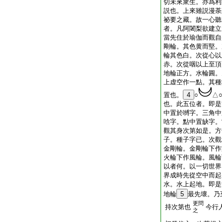
切未來衆生。亦爲利
説也。上來雖説漫荼
祕要之藏。故一心聽
者。凡阿闍梨欲建立
當先住於瑜伽而觀自
剛輪。其色黄而堅。
輪其色白。次從心以
赤。次從咽以上至頂
地輪正方。水輪圓。
上虚空作一點。其種
置也。
4
○
△
也。此五位者。即是
中置於嚩字。三角中
唅字。點中置缺字。
觀其身次第如是。方
子。種子字已。次觀
金剛輪。金剛輪下作
火輪下作風輪。風輪
以者何。以一切世界
界成時先從空中而起
水。水上起地。即是
地輪
5
最先壞。乃
更問
持次第也
今行
之