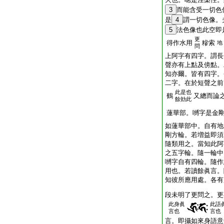
3
而能含受一切色
是
4
謂一切色像。
5
法色像也此空即
更
得作水用
糝索
地
問
上阿字有四字。謂長
聲亦有上點及傍點。
知亦爾。皆有四字。
二字。在於短聲之前
此是也
鶴
又總而論
餘効此
蓮華部。嚩字是金
如蓮華部中。自有地
剛方輪。若増益即須
隨類用之。當知此阿
之五字輪。隨一輪中
嚩字自有四輪。隨作
用也。若讀餘眞言。
知彼所應用處。各有
段未明了更問之。更
此身眞
此語
言也
言也
言。即攝如來身語意