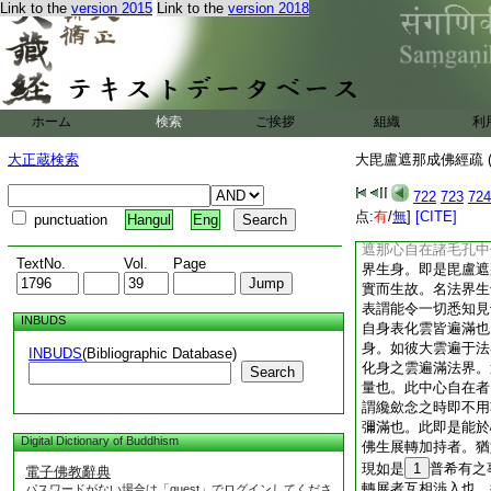
Link to the
version 2015
Link to the
version 2018
體。從本不生是爲慧
令行大利益入於佛慧
而無慧。但有慧而無
議自然之用。要因方
入於字輪之祕藏也。
二法。當知是人爲不
ホーム
検索
ご挨拶
組織
利
生疑不能進趣也。又
自然離於無慧不生邪
大正蔵検索
大毘盧遮那成佛經疏 (
佛所説者。非但我如
如是説無有差別也。
722
723
724
道然無差別。一相一
点:
有
/
無
]
[CITE]
punctuation
Hangul
Eng
生如來身。一切法界
遮那心自在諸毛孔中
TextNo.
Vol.
Page
界生身。即是毘盧遮
實而生故。名法界生
表謂能令一切悉知見
INBUDS
自身表化雲皆遍滿也
身。如彼大雲遍于法
INBUDS
(Bibliographic Database)
化身之雲遍滿法界。
Search
量也。此中心自在者
謂纔歛念之時即不用
彌滿也。此即是能於
Digital Dictionary of Buddhism
佛生展轉加持者。猶
現如是
1
普希有之
電子佛教辭典
轉展者互相渉入也。
パスワードがない場合は「guest」でログインしてくださ