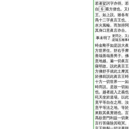
若著娑訶字亦得。若
自
6
看方便也。又
王。如上説。雖各有
爲十二字眞言王也。
水火風輪。而加持阿
其身口意眞言亦合。
更問之。又
事未明了
是隨五種事
時金剛手如是説大眞
方世界住。舒右手摩
善哉善哉善男子。佛
意地越。遍一切眞言
薩明故。説此眞言王
方佛舒手就此土摩其
於佛前説此眞言王時
十方一切世界一一如
時而説。是故一切如
也。越者超入之義也
吒天坐於道場。以此
竟平等自在之用。汝
意平等法之地。等於
來歎其眞實徳也。言
爲欲普門利益一切衆
言行菩薩除其暗冥。
言王能裂一切法界疑