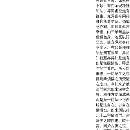
三道眞言故。如來得
下類。普門示現種種
印法。等同虚空無有
群生。究竟皆令同得
身具無量功徳。猶如
意亦爾。由觀此眞言
來也。由三業無盡故
種種色身。若應以語
語言。隨宜導示令得
意度人。亦如是種種
語意無有限量。具足
知智慧亦得如是無有
如是無礙妙智。即是
同於世尊也。所云自
事也。一切衆生之類
皆爲業煩惱之所焚籠
在之力。今如來於彼
法門宣示如來深密之
故。種種方便而成就
即是於一切法中得自
於是法自在。以自在
衆機也。如來所以得
此十二字輪法門。當
法界之體性也。時十
言。同於古佛之道。