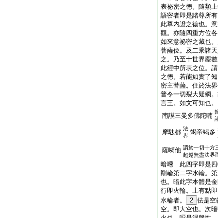
表祕密之徳。隨類上
語密者即是諸尊所有
此尊内證之徳也。意
觀。亦隨四重方位各
如來意祕密之藏也。
菩薩位。及二乘諸天
之。乃至十世界塵數
此經中所表之位。謂
之徳。若能如實了知
密主菩薩。住於法界
普令一切裂大疑網。
言王。如文可知也。
南謨三曼多佛陀喃
法
摩駄都
竭帝竭多
界
謂於一切十方
薩嚩他
超越無盡法界
暗噁 此四字即是四
剛輪第二字水輪。第
也。暗此字本體是金
行即火輪。上有點即
水輪者。
2
佉是空
空。即大空也。次暗
火也。噁是涅槃性。