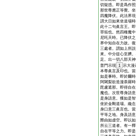
切疑惑。即是爲作照
那世尊應正等覺。坐
四魔降伏。此法界現
謂大日如來坐道場時
此十二句眞言王。即
罪垢也。然四種魔中
尼吒天時。已降伏之
界中知自在力故。復
三處者。謂如上所説
來。中分從心至臍。
足。出一切八部天神
普門示現
1
示大漫
本尊眞言及印也。當
如是事時。即於爾時
阿闍梨欲造漫荼羅時
毘盧遮那。即得自在
魔也。次世尊身語意
是身語意。獲如是智
坐於金剛道場。纔念
身口意三眞言也。當
平等之地。身及語意
際由如虚空。即以如
所云三道者。有一釋
自在平等之力。即是