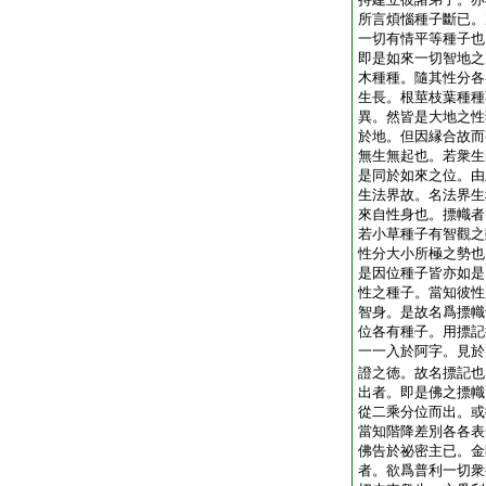
所言煩惱種子斷已。
一切有情平等種子也
即是如來一切智地之
木種種。隨其性分各
生長。根莖枝葉種種
異。然皆是大地之性
於地。但因縁合故而
無生無起也。若衆生
是同於如來之位。由
生法界故。名法界生
來自性身也。摽幟者
若小草種子有智觀之
性分大小所極之勢也
是因位種子皆亦如是
性之種子。當知彼性
智身。是故名爲摽幟
位各有種子。用摽記
一一入於阿字。見於
證之徳。故名摽記也
出者。即是佛之摽幟
從二乘分位而出。或
當知階降差別各各表
佛告於祕密主已。金
者。欲爲普利一切衆