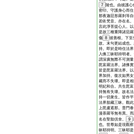
7
陵也。由彼護心
密印。守護身心而住
那夜迦惡形羅刹等自
若依梵音。亦在名。
言此淨菩提心人。以
是故三種重障諸惡羅
傷
8
彼善根。下至
故。末句更結成也。
持。即於是時住法界
入佛三昧耶持明者。
謂深廣無際不可測量
毘富羅法界。諸佛實
皆是毘富羅法界。以
界加持。復次如男女
藏而不失壞。即是相
明妃和合。共生毘富
持無有失壞。故名法
持一切衆生。皆作平
法界胎藏三昧。觀此
上毘盧遮那。普門眷
漫荼羅等無有異。而
名在聖胎倶舍。
9
也。世尊如是現觀察
昧耶持明。三昧耶是