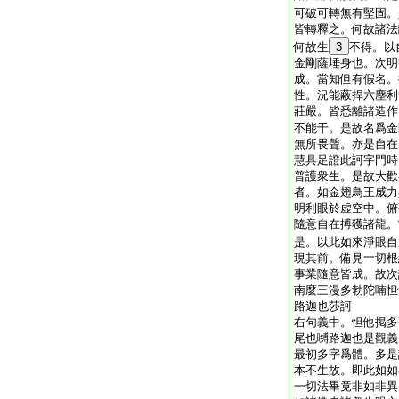
可破可轉無有堅固。
皆轉釋之。何故諸法
何故生
3
不得。以
金剛薩埵身也。次明
成。當知但有假名。
性。況能蔽捍六塵利
莊嚴。皆悉離諸造作
不能干。是故名爲金
無所畏聲。亦是自在
慧具足證此訶字門時
普護衆生。是故大歡
者。如金翅鳥王威力
明利眼於虚空中。俯
隨意自在搏獲諸龍。
是。以此如來淨眼自
現其前。備見一切根
事業隨意皆成。故次
南麼三漫多勃陀喃怛
路迦也莎訶
右句義中。怛他掲多
尾也嚩路迦也是觀義
最初多字爲體。多是
本不生故。即此如如
一切法畢竟非如非異