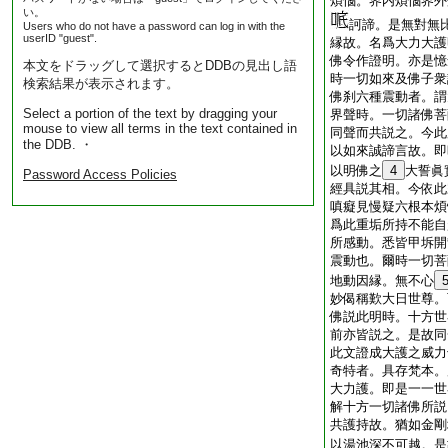
煩惱。界内煩惱界外
い。
訶諦。是無對無
Users who do not have a password can log in with the
userID "guest".
縁故。名爲大力大護
佛令作證明。亦是憶
本文をドラッグして選択するとDDBの見出し語
時一切如來及佛子衆
検索結果が表示されます。
佛刹六種震動者。謂
Select a portion of the text by dragging your
界聲時。一切諸佛菩
mouse to view all terms in the text contained in
同聲而共説之。今此
the DDB. ・
以如來誠諦言故。即
以明佛之
4
大誓眞
Password Access Policies
經具説其相。今依此
嗔癡見慢疑六根本煩
爲此重垢所持不能自
所感動。悉皆甲坼開
震動也。爾時一切菩
地動因縁。無不心
妙偈稱歎大日世尊。
佛説此明時。十方世
前亦皆説之。是故同
此文證成大護之威力
奇特者。具存梵本。
大力護。即是一一世
解十方一切諸佛所説
共護持故。猶如金剛
以湯池深不可越。是