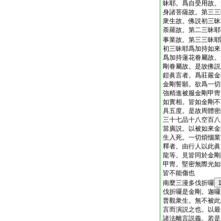
昧耶。爲自受用故。
身諸菩薩故。第三三
衆生故。佛説初三昧
荼羅故。第二三昧耶
事業故。第三三昧耶
初三昧耶爲加持如來
爲加持蓮花眷屬故。
剛眷屬故。是故佛説
鎧眞言者。爲莊嚴金
金剛誓願。欲爲一切
強精進被服金剛甲冑
如實相。皆如金剛不
具五度。是故周體密
三十七品十八空百八
當廣説。以被如來金
生入死。一切煩惱業
釋者。由行人以此眞
龍等。見皆同於金剛
甲冑。堅密無際光如
皆不能傷也
南麼三漫多伐折囉
伐折囉是金剛。迦囉
普觀衆生。無不被此
言而演説之也。以最
諸法離言説義。若是