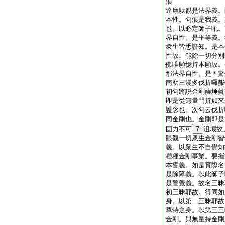
痕
達摩駄覩是法界義。
本性。句痕是我義。
也。以必定師子吼。
界自性。是平等義。
衆生皆悉證知。是本
性故。能除一切分別
佛唯願憶持本願故。
那法界自性。是＊驚
南麼三漫多伐折囉赧
初句將説金剛薩埵眞
即是從無量門持如來
護念也。次句云伐折
同金剛也。金剛即是
固力不可
7
沮壞故
眼觀一切衆生金剛智
義。以衆生不自覺知
種種金剛事業。要摧
本誓義。如是實際名
是除障義。以此師子
是警覺義。故名三昧
初三昧耶故。得同如
身。以第二三昧耶故
尊特之身。以第三三
金剛。與無量持金剛