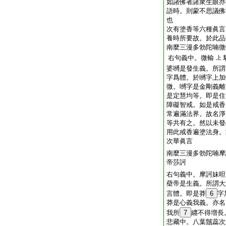
如諸佛者諸衆生眼亦
語時。則蒙不思議佛
也
次有塗香等六種眞言
養時所要故。於此品
南麼三漫多勃陀喃微
右句義中。微輸
上
婆嚩是發生義。所謂
字爲體。於嚩字上加
微。嚩字是金剛義離
是定慧均等。即是住
障礙智戒。如是戒香
常遍滿法界。故名淨
等共有之。然以未發
用此戒香遍塗法身。
次華眞言
南麼三漫多勃陀喃摩
帝莎訶
右句義中。摩訶妹呾
蘗帝是生義。所謂大
言體。即是莽
6
字
莽是心義我義。亦名
我所
7
纒不得増長
悲藏中。八葉鬚蕊次