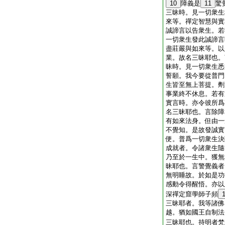
10
障義是
11
驚
三昧時。見一切衆生
來等。禪定智慧與實
誠諦言以告衆生。若
一切衆生發此誠諦言
盡莊嚴與如來等。以
業。故名三昧耶也。
昧時。見一切衆生悉
誓願。我今要從普門
生皆至無上菩提。劑
事業終不休息。若有
實言時。亦令彼所爲
名三昧耶也。言除障
有如來法身。但由一
不覺知。是故發誠實
便。普爲一切衆生決
成就者。令諸衆生隨
乃至於一生中。獲無
昧耶也。言警覺義者
無明睡故。於如是功
感動令得醒悟。亦以
深禪定窟學師子頻
三昧耶者。我等諸佛
越。猶如國王自制法
三昧耶也。持明者梵