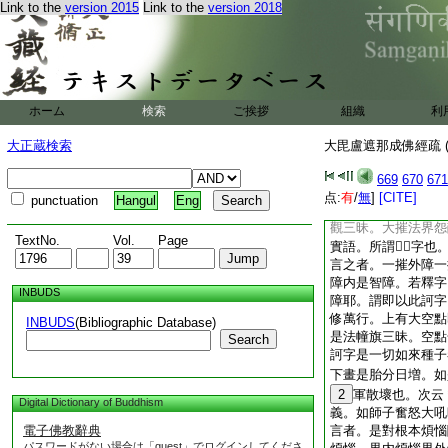
Link to the
version 2015
Link to the
version 2018
何。行人亦爾。依倚
城郭。猶如虚空不可
次句摩訶沫麗。翻云
足一切如來力。今與
復罣礙。如虚空中風
訶字自在力。與佉字
ホーム
検索
ご挨拶
組織
利
力士具足千種伎能。
名大力也。第七句釋
大正蔵検索
大毘盧遮那成佛經疏 (
切如來功徳生。言此
剛種性生。又於無量
669
670
671
因。具修法字萬徳。
点:
有
/
無
]
[CITE]
punctuation
Hangul
Eng
今衆徳已滿諸力悉備
觀三昧。大摧法界怨
TextNo.
Vol.
Page
實語。所謂𤙖𤙖字也
言之者。一摧外障一
障内是智障。若釋字
INBUDS
障耶。謂即以此訶字
修萬行。上有大空點
INBUDS
(Bibliographic Database)
是法幢旗三昧。空點
Search
訶字是一切如來種子
下畫是胎分日増。如
2
軍散壞也。次云
Digital Dictionary of Buddhism
義。如師子奮怒大吼
電子佛教辭典
言者。是對根本煩惱
パスワードがない場合は「guest」でログインしてくださ