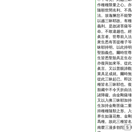
作種種限量之心。亦
隨順世間名利。不爲
法。放逸懈怠不能警
以越三昧耶故。有種
義利。是故諸菩薩等
命。不敢違越也。經
眞言者。世尊前入法
衆生悉有菩提種子等
昧耶持明。以此持明
聖胎義也。爾時世尊
生皆悉聖胎具足生在
亦復與如來等。從此
眞言。又以普眼諦觀
業具足成就。爾時無
從此三昧起已。即説
種皆名三昧耶也。復
胎藏中不令夭折由法
諸障礙。由金剛薩埵
又以入佛三昧耶加持
生加持金剛菩薩二重
持種種隨類之形。入
界生如蓮花敷。金剛
爲種。故此三種皆名
南麼三漫多勃陀
5