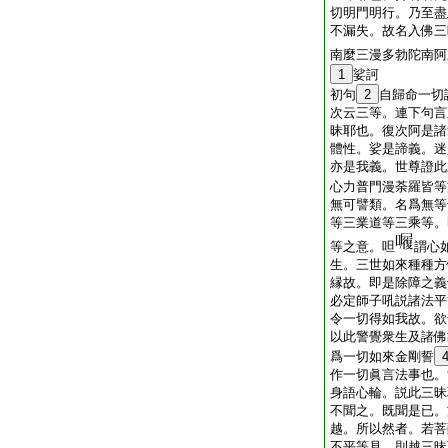
切明門明行。乃至盡
不漏失。故名入佛三
南麼三漫多勃陀南阿
1
娑訶
初句
2
自歸命一切
次云三等。連下句言
昧耶也。復次阿是諸
體性。娑是諦義。迷
亦是我義。世尊證此
心力普門漫荼羅皆等
無可譬類。名爲無等
等三業道等三乘等。
等之意。呾
謂心
生。三世如來種種方
縁故。即是除障之義
必定師子吼説諸法平
令一切得如我故。欲
以此警覺衆生及諸佛
爲一切如來金剛誓
作一切眞言法事也。
身語心輪。説此三昧
不聞之。既聞是已。
越。所以然者。若菩
不平等見。則越三昧