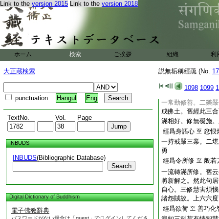
Link to the
version 2015
Link to the
version 2018
經於己樂事
生善
至
一己樂不著。二他樂
17
淤三界五
18
生勸喜。不爲厭離。
我菩提之大業故。二
經捨諸所有
不令
ホーム
検索
ご挨拶
組織
至
利
一好捨無吝。二於智
大正蔵検索
説無垢稱經疏 (No.
17
滿諸度。重如父母。
助成聖道。不同二乘
1098
1099
1
經於諸善法
無礙
至
punctuation
Hangul
Eng
一常勤修善。二樂嚴
成佛土。舊經此三合
TextNo.
Vol.
Page
滿相好。修無礙施。
經爲身語心
忿恨
至
一持戒嚴三業。二堪
INBUDS
勇
INBUDS
(Bibliographic Database)
經爲令所修
般若
至
Search
一流轉滿所修。舊云
將新解之。然此句居
自心。三修慧害煩惱
Digital Dictionary of Buddhism
諸怨賊故。上六六度
經爲欲荷
善巧化
至
電子佛教辭典
パスワードがない場合は「guest」でログインしてくださ
遍知三科荷有情智慧