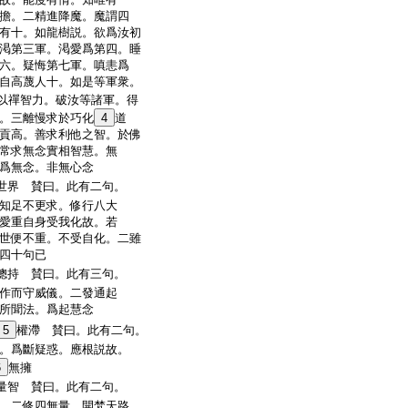
擔。二精進降魔。魔謂四
有十。如龍樹説。欲爲汝初
渇第三軍。渇愛爲第四。睡
六。疑悔第七軍。嗔恚爲
自高蔑人十。如是等軍衆。
以禪智力。破汝等諸軍。得
。三離慢求於巧化
4
道
貢高。善求利他之智。於佛
常求無念實相智慧。無
爲無念。非無心念
世界 賛曰。此有二句。
知足不更求。修行八大
愛重自身受我化故。若
世便不重。不受自化。二雖
四十句已
總持 賛曰。此有三句。
作而守威儀。二發通起
所聞法。爲起慧念
5
權滯 賛曰。此有二句。
。爲斷疑惑。應根説故。
6
無擁
量智 賛曰。此有二句。
。二修四無量。開梵天路。