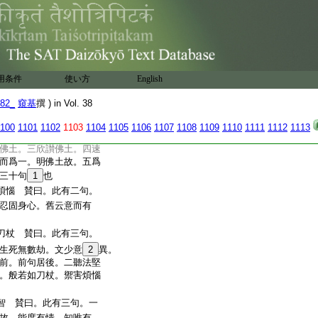
友想 賛曰。此有五句。
不嫉。三不味諸禪。四雖
起四生。而行化導。如遊宮苑。甚
五見求來者。生善友想。成
十句已
究竟 賛曰。此有五句。
用条件
使い方
English
迴向。三救護犯禁。四速
82_
窺基
撰 ) in Vol. 38
五於三十七品。如世翼從。
。修令究竟
100
1101
1102
1103
1104
1105
1106
1107
1108
1109
1110
1111
1112
1113
大施 賛曰。此有五句。
佛土。三欣讃佛土。四速
而爲一。明佛土故。五爲
三十句
1
也
煩惱 賛曰。此有二句。
忍固身心。舊云意而有
刀杖 賛曰。此有三句。
生死無數劫。文少意
2
異。
前。前句居後。二聽法堅
。般若如刀杖。禦害煩惱
智 賛曰。此有三句。一
故。能度有情。知唯有