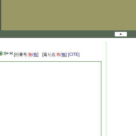
[行番号:
無
/
有
] [返り点:
有
/
無
]
[CITE]