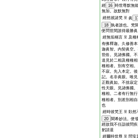
經
16
時世尊默無
無加。故默無對
經然彼諸梵
至
眞
1
18
孰者誰也。梵
便問世間誰得最勝眞
經無垢稱言
及種
至
有佛釋迦。久修善本
迦眞智。内契眞空。
世俗。見諸佛國。不
道見於二相及種種相
種相者。別有空相。
不寂。先入本定。後
記。名非眞眼。唯見
正觀眞如。不捨寂定
性天眼。見諸佛國。
種相。二者有行無行
種相者。別差別相自
也
經時彼梵王
欻然
至
20
聞希妙法。便
經故我不任詣彼問疾
躬請退
經爾時世尊
問安
至