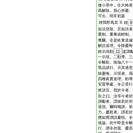
微小罪中。生大怖畏
爲解除。我心所憂。
可出。明非初篇
經我即爲其
至
得
8
如法息除。言如法者
重制。重事或輕制。
應爾。非是依業道滅
解説道理。令除憂悔
經示現勸
11
道讃
一示現。二勸導。三
令離欲。瑜伽八十一
黒品諸行。示其過患
除憂悔。示現者。爲
四種眞實道理。勸導
安置學處。令正受行
便請言。我於今者。
告之曰。汝等今者於
讃勵者。謂彼若於所
退屈。爾時稱讃。策
力。慶慰者。謂若於
應如實讃説慶悦。令
彼論。此中即是令離
行。讃令勿退。慶其