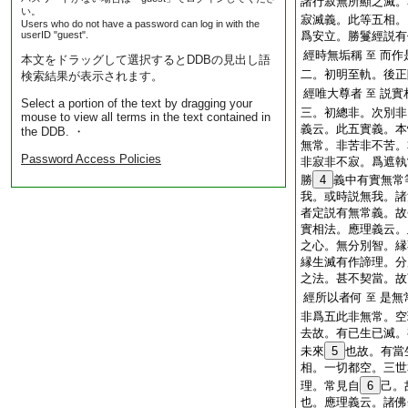
諸行寂無所顯之滅。
い。
寂滅義。此等五相。
Users who do not have a password can log in with the
userID "guest".
爲安立。勝鬘經説有
經時無垢稱
而作
至
本文をドラッグして選択するとDDBの見出し語
二。初明至軌。後正
検索結果が表示されます。
經唯大尊者
説實
至
Select a portion of the text by dragging your
三。初總非。次別非
mouse to view all terms in the text contained in
義云。此五實義。本
the DDB. ・
無常。非苦非不苦。
Password Access Policies
非寂非不寂。爲遮執
勝
4
義中有實無常
我。或時説無我。諸
者定説有無常義。故
實相法。應理義云。
之心。無分別智。縁
縁生滅有作諦理。分
之法。甚不契當。故
經所以者何
是無
至
非爲五此非無常。空
去故。有已生已滅。
未來
5
也故。有當
相。一切都空。三世
理。常見自
6
己。
也。應理義云。諸佛