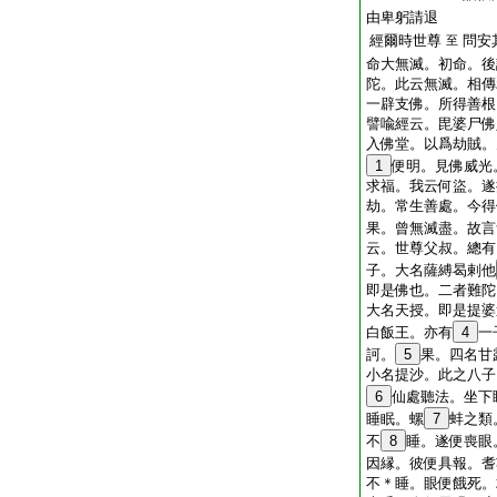
由卑躬請退
經爾時世尊
問安
至
命大無滅。初命。後
陀。此云無滅。相傳
一辟支佛。所得善根
譬喩經云。毘婆尸佛
入佛堂。以爲劫賊。
1
便明。見佛威光
求福。我云何盜。遂
劫。常生善處。今得
果。曾無滅盡。故言
云。世尊父叔。總有
子。大名薩縛曷剌他
即是佛也。二者難陀
大名天授。即是提婆
白飯王。亦有
4
一
訶。
5
果。四名甘
小名提沙。此之八子
6
仙處聽法。坐下
睡眠。螺
7
蚌之類
不
8
睡。遂便喪眼
因縁。彼便具報。耆
不＊睡。眼便餓死。