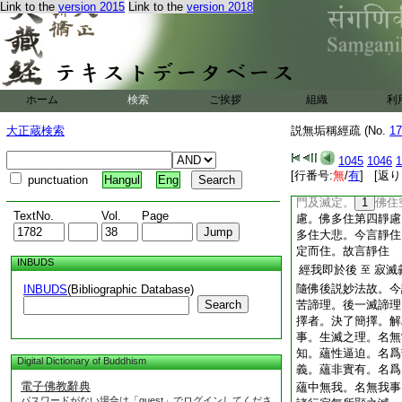
Link to the
version 2015
Link to the
version 2018
剃。具足威神。簡餘
聲。其父及身。倶是
也。西方亦有取母姓
姓彌勒故。隨其父母
經迦多衍那
詣彼
至
此總陳道屈。其隨佛
ホーム
検索
ご挨拶
組織
利
立諦。
20
便被彼
大正蔵検索
説無垢稱經疏 (No.
17
便
經所
21
以何
至
徴。後顯。顯中復二
1045
1046
1
已事中。初顯所隨。
[行番号:
無
/
有
] [返り
punctuation
Hangul
Eng
也。便入靜住者。凡
門及滅定。
1
佛住
TextNo.
Vol.
Page
慮。佛多住第四靜慮
多住大悲。今言靜住
定而住。故言靜住
INBUDS
經我即於後
寂滅
至
隨佛後説妙法故。今
INBUDS
(Bibliographic Database)
Search
苦諦理。後一滅諦理
擇者。決了簡擇。解
事。生滅之理。名無
知。蘊性逼迫。名爲
Digital Dictionary of Buddhism
義。蘊非實有。名爲
電子佛教辭典
蘊中無我。名無我事
パスワードがない場合は「guest」でログインしてくださ