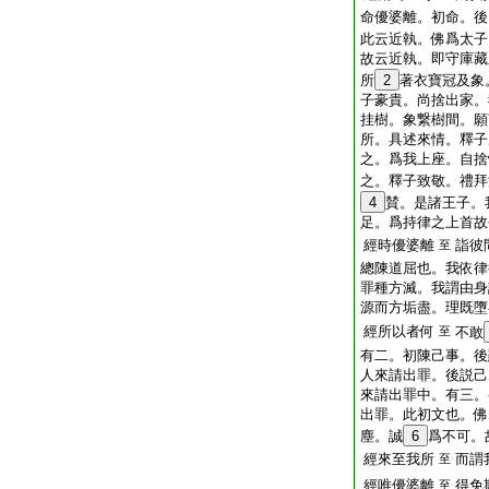
命優婆離。初命。後
此云近執。佛爲太子
故云近執。即守庫藏
所
2
著衣寶冠及象
子豪貴。尚捨出家。
挂樹。象繋樹間。願
所。具述來情。釋子
之。爲我上座。自捨
之。釋子致敬。禮拜
4
賛。是諸王子。
足。爲持律之上首故
經時優婆離
詣彼
至
總陳道屈也。我依律
罪種方滅。我謂由身
源而方垢盡。理既墮
經所以者何
至
不敢
有二。初陳己事。後
人來請出罪。後説己
來請出罪中。有三。
出罪。此初文也。佛
塵。誠
6
爲不可。
經來至我所
而謂
至
經唯優婆離
得免
至