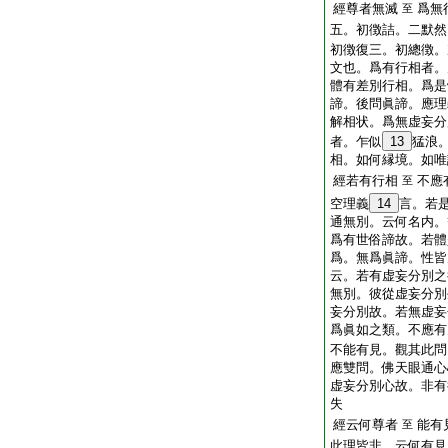
經尊者無滅
爲無
至
五。初徴詰。二默然
初徴復三。初總徴。
文也。爲有行相者。
體有差別行相。爲是
諦。後問眞諦。應理
解相状。爲無虚妄分
者。乍似
13
猛浪
相。如何縁境。如唯
經若有行相
不應
至
空理義
14
言。若
通無別。云何名内。
爲有世俗諦故。若體
爲。無爲眞諦。性皆
云。若有虚妄分別之
無別。彼從虚妄分別
妄分別故。若無虚妄
爲眞如之類。不應有
不能有見。觀其此問
應雙問。佛天眼通心
虚妄分別心故。非有
失
經云何尊者
能有
至
此理皆非。云何有見