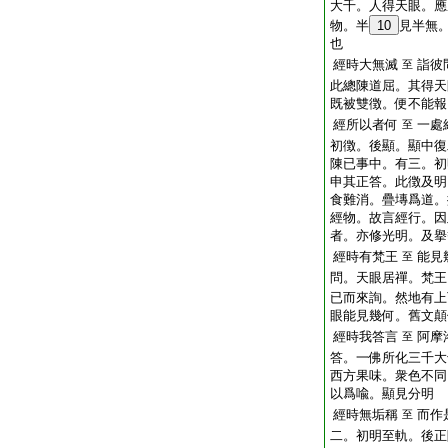
大千。人得天眼。應
物。半
10
見半無
也
經時大無滅
詣彼
至
此總陳道屈。其得天
既被雙徴。便不能報
經所以者何
一處
至
初徴。後顯。顯中復
陳已事中。有三。初
申其正答。此徴及明
食難消。疊塼爲道。
經物。故言經行。因
者。亦修光明。及擧
經時有梵王
能見
至
問。天眼居禪。梵王
已而來詢。然地有上
眼能見幾何。舊文顛
經時我答言
阿摩
至
答。一佛所化三千大
西方果味。衆色不同
以爲喩。顯見分明
經時無垢稱
而作
至
二。初明至軌。後正