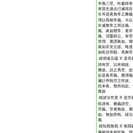
本無三世。何處得有
來當生過去已滅現在
生等是眞無常之勝義
理以爲無常義。今以
生滅無常之所詮義。
義。眞如體常。遮常
義。涅槃經云。有苦
苦理。實謂眞如。聲
眞如非安立故。唯達
如依詮所顯。爲無常
經洞達五蘊
是苦
至
諦有苦。以有相故。
樂故。説之爲苦。故
起是眞苦義。應理義
遍計所執空之性故。
此本眞。無所由起。
實故
經諸法究竟
是空
至
俗諦有。勝義諦空。
空義。空者無故。應
如。無如所執。諸法
義
經知我無我
無我
至
勝義諦本相皆無。我