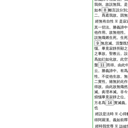
我倒。故説無我。是
如本
8
離言説分別
二。爲遮我故。因無
經無有自性
是寂
至
其一切法。勝義諦中
他作用。故無他性。
説無熾燃生死。生死
9
無息滅。涅槃既
惱。畢竟寂靜所顯之
之事故。聖教云。設
爲如幻如化故。此空
槃
11
而得。由此
云。勝義諦中。有爲
性。不從他生故。無
二實性。雖無於此作
得故。由此故無熾然
滅。眞理本滅。非今
煩惱畢竟寂靜之位。
方名爲
14
實滅義
也
經説是法時
心得
至
得阿羅漢。義如前釋
經時我世尊
至
詣彼