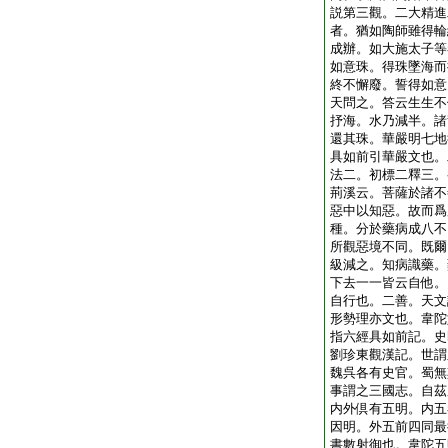
説第三觀。二大精進
者。猶如陶師雖得輪
成辦。如大施太子等
如意珠。得珠墜海而
終不懈廢。誓得如意
天問之。答云生生不
抒海。水乃減半。諸
還其珠。華嚴明七地
具如前引華嚴文也。
法二。初標二釋三。
荊溪云。菩薩於諸不
惡中以知惡。故而爲
種。分於藥病成八不
所觀惡境不同。既爾
級減之。知病識藥。
下去一一皆云自他。
自行也。二善。天文
形勢理亦文也。韋陀
指六經具如前記。史
劉珍東觀漢記。世謂
魏呉各有史官。蜀無
事謂之三國志。自茲
内外倶有五明。内五
因明。外五前四同最
書數射御也。韋陀五