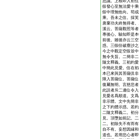
思議。上根即入初住
假發心至無法愛十乘
假中理無他向。苟或
乘。吾未之信。採芙
唐棄功夫終無得者。
溪云。菩薩觀照等者
專後心。驗知即是本
前後。雖後亦云三空
惑。三假但破塵沙之
今之中觀定空假並中
無令失旨。二簡非二
隨文釋義。三初約愛
中簡此見愛。信在初
本已來與其菩薩倶非
障入菩薩位。菩薩位
復屬無明。言慈悲者
此説者斥二邊位令入
見愛名爲順道。文爲
非示體。文中先簡非
之下約體示惑。若約
二隨文釋義二。初分
見。頂墮如前記。二
二。初除失不有而有
自不有。妄想因縁和
道也。若用悲心者即