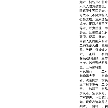
如求一切智及不非時
示現入假方是雙流。
隨解脱生五淨居者。
何故不云不隨實報入
但是文略。三約道品
處者。正觀相應四字
等者。以力望理十用
必正。且據空邊以對
觀記。皆異二乘者。
自在入眞而能入俗者
二乘像是入俗。應知
眞。故現二乘威儀入
示。二正釋二。初約
報結成解脱體。三若
文者。以經顯然明界
也。五時衆得益
不思議品 二不思
初總示大章二。初總
者。決謂開決。前義
五下對下重分。二今
章。二隨釋三。初品
所表者。空表寂光。
空室迹也。本因感果
知。現疾表迹亦是迹
列章。二隨釋二。初