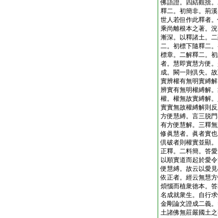
佛語證。四結觀捨。
釋二。初簡非。荊溪
世人若但作此釋者。
乘尚離根本之著。況
漸深。以釋諸土。二
二。初標下隨釋二。
標章。二解釋二。初
者。慧即實慧方便。
成。闕一則倶失。故
實辨權有無明實縛解
辨實有無明權縛解。
權。權無故實縛解。
實實無故權縛解則反
方便慧縛。言三脱門
有方便慧解。三釋無
修眞慧者。眞者實也
倶破者則權實並顯。
正釋。二料簡。答愛
以順實道而起於愛令
便慧縛。故云以愛見
依正者。經云無慧方
煩惱而植衆徳本。答
名成就衆生。自行求
金剛論文證成二義。
土諸佛無莊嚴國土之