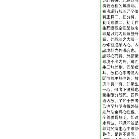
亦約圓接。此爲對教
得云通相的屬圓耶。
修者謂行般若乃至修
科正釋二。初分科。
初明觀體二。初明自
生死假觀空涅槃故名
即是以前内觀遍歴外
歸。此觀法之大端一
欲修觀必須内心。内
諸境即内外泯合也。
謂即心而具。外謂衆
觀境不出内外。總而
生三無差別。涅槃虚
耳。故初心學者體内
聞而觀更無他趣。故
疾非眞非有。知衆生
一心。何者下徴釋也
衆生墮分段死。四界
通因故。了知十界者
己他至無明者攝外歸
則外法全爲心性也。
全眞體爲無明。即達
水爲波。即識即波是
即能於病患心中求諸
趣病。是趣不過等。