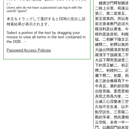
錢唐沙門釋智圓
い。
Users who do not have a password can log in with the
二例上分章。荊溪云
userID "guest".
第三。第二當第五。
第五當第四。所以有
本文をドラッグして選択するとDDBの見出し語
前次第者教門必須大
検索結果が表示されます。
根須利及以勇進。今
Select a portion of the text by dragging your
根利是故居初。利根
mouse to view all terms in the text contained in
猛。二初解下隨文正
the DDB. ・
總釋二。初釋以無所
大論云阿羅漢若智若
Password Access Policies
羅漢字下脱羅漢二字
大品下釋而受諸受二
下約受正解二。初正
釋二。初標列二。正
屬下釋二。初愛。荊
各三故合脩羅爲下十
中具足。廣約節目階
出假菩薩。委悉受相
具照之而爲方便。二
云滅三心涅槃者三空
久知不生生者。以不
點空説生。三菩薩二
觀此等者。然此通相
云空假。未有一中一
門。以圓四門始末皆