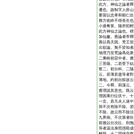
此方。神仙之論者釋
遷也。故制字人傍山
要當以忠孝和順仁信
務方術終不得長生也
小過奪算。隨所犯輕
此方神仙之論也。楞
加仙趣。善論者帝釋
善以爲天因。梵王皆
出欲論。無不皆知者
地理乃至梵論爲化衆
二乘例前惡中者。應
三菩薩。二若受下結
誓二。初分科。二隨
云。若薄若盡等者對
薄地。約初出假故云
二。今釋。荊溪云。
實理談其意也。既云
理因果行位倶十。十
一念。若凡夫人迷中
與不次有除不除。若
不除。故云而不除法
九界病。不次第者但
前後以分次位。則無
等者温法身照惑暗成
解脱。十二因縁亦復