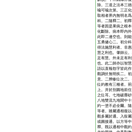
除。三道之法本三徳
喩可喩次第。三正化
取相者界内無明名爲
科。二隨釋二。初釋
等者因是果病之根本
化斷除。病本即内外
此即二邊空也。則能
五勇健心二。初分科
得法施慧利者。非惠
慧之利也。肇師云。
足有慧。外未足有利
也。此二師亦以智慧
語以直報怨字皆此作
觀調伏無明疾二。初
意。二辨修位次二。
位約教有三種者。荊
上。并於別圓地前住
之位耳。七地破塵砂
八地雙流九地聞中十
約一塗不必全爾。隨
等者。雖屬通相復以
觀多屬於通。入假屬
或圓接通。以方等中
釋。既以通相中觀約