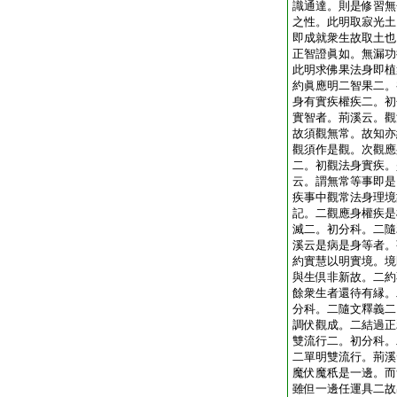
識通達。則是修習無
之性。此明取寂光土
即成就衆生故取土也
正智證眞如。無漏功
此明求佛果法身即植
約眞應明二智果二。
身有實疾權疾二。初
實智者。荊溪云。觀
故須觀無常。故知亦
觀須作是觀。次觀應
二。初觀法身實疾。
云。謂無常等事即是
疾事中觀常法身理境
記。二觀應身權疾是
滅二。初分科。二隨
溪云是病是身等者。
約實慧以明實境。境
與生倶非新故。二約
餘衆生者還待有縁。
分科。二隨文釋義二
調伏觀成。二結過正
雙流行二。初分科。
二單明雙流行。荊溪
魔伏魔秖是一邊。而
雖但一邊任運具二故