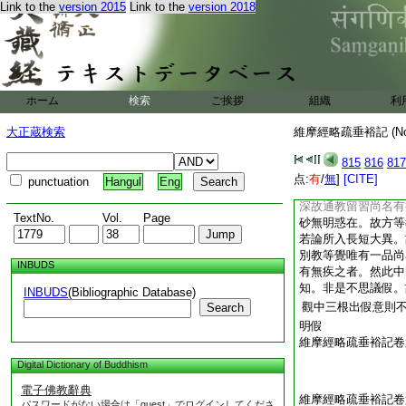
Link to the
version 2015
Link to the
version 2018
意二。初約觀總敍。
瓔珞作此説耳。二以
下借通顯位二。初借
三等者即三根也。上
同從此空。故通三根
有習氣故通教意無有
ホーム
検索
ご挨拶
組織
利
根人並有實疾。二若
若別至入假者引別辨
大正蔵検索
維摩經略疏垂裕記 (N
教寄位之意。非用通
者意明別教三根亦然
815
816
817
又復空通。故得借辨
点:
有
/
無
]
[CITE]
punctuation
Hangul
Eng
有假中二觀在。故若
深故通教留習尚名有
TextNo.
Vol.
Page
砂無明惑在。故方等
若論所入長短大異。
別教等覺唯有一品尚
INBUDS
有無疾之者。然此中
知。非是不思議假。
INBUDS
(Bibliographic Database)
觀中三根出假意則
Search
明假
維摩經略疏垂裕記卷
Digital Dictionary of Buddhism
電子佛教辭典
維摩經略疏垂裕記卷
パスワードがない場合は「guest」でログインしてくださ