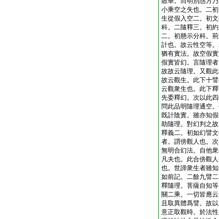
散華。而明別惑方乃
小乘空之失也。二初
生從假入空二。初文
科。二隨釋三。初約
二。初懸示分科。荊
計也。故云性空等。
猶有實法。故空假實
假實皆幻。言隨理者
故故云隨理。又觀此
故云觀生。此下十譬
云觀衆生也。此下釋
先委釋幻。次以此四
問此品明隨理通空。
既計陰實。雖亦知假
助隨理。對幻判之故
釋義二。初如幻譬文
者。謂傍觀人也。次
無明合幻法。自他衆
凡夫也。此合傍觀人
也。世諦衆生者雖知
如前記。二餘九譬二
釋隨理。菩薩自知等
關二乘。一切皆應云
且取異體爲譬。故以
意正取觀時。於法性