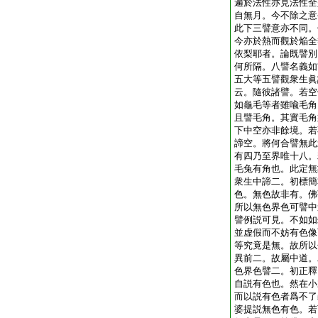
遍於法性亦見法性全
自無月。今不除之意
此下三譬意亦不同。
今亦於熱而觀於焔全
依梨耶者。論既譬別
何所隔。八譬名義如
五大等五譬觀衆生眞
云。隨彼諸譬。若空
如龜毛等者雖喩毛角
且譬毛角。其實毛角
下中空亦非餘境。若
諦空。將何合譬無此
有四乃至界唯十八。
毛兔有角也。此定無
衆生中諦二。初標簡
色。無色故非有。佛
所以無色界色可譬中
譬例説可見。不如如
並虚假而不妨有色像
等究竟是無。故所以
異前二。故屬中道。
色界色譬二。初正釋
自説有色也。然在小
而以説有色者爲不了
婆提説無色有色。若