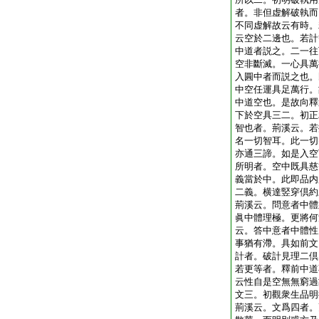
者。非但虚解破執而
不同虚解故云有時。
云空於二邊也。若計
中道者説之。二一往
空非斷滅。一心具萬
入圓中者而説之也。
中空任運具足萬行。
中道空也。是故向釋
下於空具三二。初正
智也者。荊溪云。若
名一切智耳。此一切
亦通三諦。如是入空
所明者。空中既具慈
義當於中。此即品内
二義。横達竪穿倶約
荊溪云。問意者中體
眞中體理極。更將何
云。答中意者中體性
事猶有滯。具如前文
計者。破計見理二倶
若更等者。釋前中道
云性自是空無無窮過
文三。初觀衆生品明
荊溪云。文爲四者。