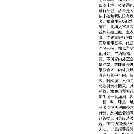
四依十地。依者憑也
取解故也。故云是人
依未破無明以證有疾
者。祕藏即三徳此即
能知。此與入室著衣
並約能觀三觀。室衣
藏。從總室等從別即
而別藏即室等。此是
同名有疾。相似之劣
他可知。二約斷徳。
經。不與界内外至合
提涅槃。故即事是理
無波合水。内外八風
有違順眞中不同。故
云。阿羅漢下六句乃
慈則與大小因果。其
慈義。故並用釋無縁
衆生同一眞如相。四
一相一味。即是一地
等者引彼四法同今六
行慈。慈與般若體同
須菩提云何是般若波
起。佛言所謂佛法如
人法。以是須菩提諸