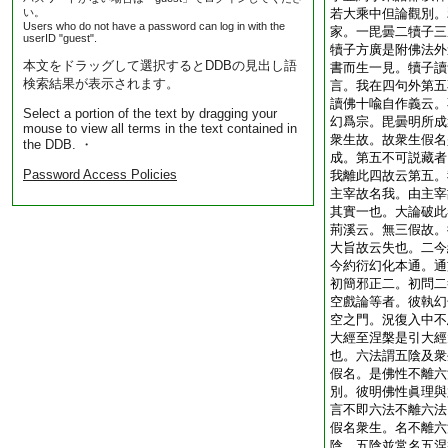
い。
若大乘中但論觀別。
Users who do not have a password can log in with the
家。一毘曇二犢子三
userID "guest".
犢子方廣是附佛法外
本文をドラッグして選択するとDDBの見出し語
書而生一見。犢子讀
検索結果が表示されます。
言。我在四句外第五
讀佛十喩自作義云。
Select a portion of the text by dragging your
幻爲宗。毘曇明所成
mouse to view all terms in the text contained in
衆生故。故衆生假名
the DDB. ・
成。第五不可説藏者
Password Access Policies
我離此四故云第五。
主宰故名我。由主宰
其實一也。大論破此
荊溪云。無三假故。
大旨故云失也。二今
今約衍幻化本通。通
初簡邪正二。初問二
空戲論等者。彼執幻
空之門。況復入中不
大經至涅槃是引大經
也。六法謂五陰及衆
假名。是佛性不離六
別。彼明佛性眞理與
言不即六法不離六法
假名衆生。名不離六
陰。五陰並常名五涅