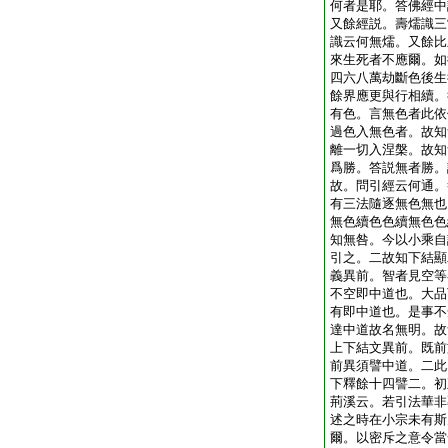
何者是耶。答佛經中
又餘經説。壽燸識三
識云何無燸。又餘比
來生死者不應爾。如
四六八萬劫斷色後生
餘界應更與行相續。
有色。言無色者此依
過色入無色者。故知
離一切入涅槃。故知
爲勝。答説無者勝。
故。問引經云何通。
有三法隨逐無色無也
無色續色色續無色色
知無咎。今以小乘自
引之。二故知下結顯
義異前。智者見空等
不空即中道也。大品
有即中道也。是事不
達中道故名無明。故
上下結文異前。既前
前異須譬中道。二此
下釋餘十四譬二。初
荊溪云。若引法華非
述之時在小宗未有斯
爾。以密斥之意令當