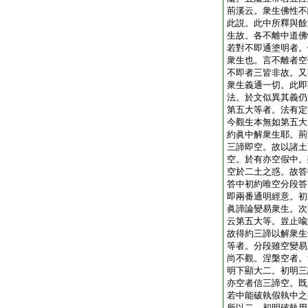
荊溪云。衆生佛性不
此説。此中所釋與餘
生故。各不離中道佛
若對不即通塗明者。
衆生也。言不離者空
不即者三皆非故。又
衆生義通一切。此即
法。於文似異其義仍
第五大等者。法有定
今觀生本無如第五大
約眞中解衆生耶。荊
三諦即空。故以諸土
空。於有亦空假中。
空於二土之惑。故答
答中初約唯空分段答
即兩番通明經意。初
眞諦論變易衆生。次
云第五大等。豈止喩
故得約三諦以解衆生
等者。分段雖空變易
尚不觀。涅槃空者。
明下顯大二。初明三
亦空者信三諦空。既
若中能破執假執中之
所以二。初明破執用