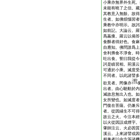
小乘亦無界外生死。
未能有曉了之信。藏
其教意入無餘。故得
生者。如佛煩惱習者
乘教中亦明示。故訶
如前記。大論云。羅
爲羸痩。羅云以偈答
食酥者得好色。食麻
自應知。佛問誰爲上
舍利弗食不淨食。時
吐出食。誓曰我從今
訶是瞋習相。荊溪云
可通於小乘。滅度受
不同者。以此諸譬多
欲見者。罔像亦
出者。由心馳動於内
滅故息無出入也。如
女所變也。如滅度者
門復在菩薩。仍兼斥
者。從因縁生不可得
故云之火。今注本經
以火從因誤成煙字。
肇師注云。火必因質
溪云。上來諸譬或因
相兼者以由方等諸機