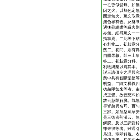
一往皆似譬無。如無
因之火。以無色定無
因定無火。疏文取意
無色界有色。及酥漑
遇撨蘇繩鑚等縁火則
亦無。細尋疏文一一
指掌焉。二此等下結
心利物二。初敍意分
慈二。初問。則有爲
自體果報。即三土衆
答二。初敍意分科。
利物與樂以爲其本。
説三諦倶空之理與究
慈中具有智斷聖徳等
明益。二隨文釋義四
徳慈即如來等者。由
成正覺。故云慈即如
故云慈即解脱。既無
等皆慈異名耳。百句
三諦。如涅槃疏章安
是三徳者荊溪云。無
解脱。及以三諦對於
雖未得等者。雖通引
爲證。室即解脱。衣
初依等者。初依即十