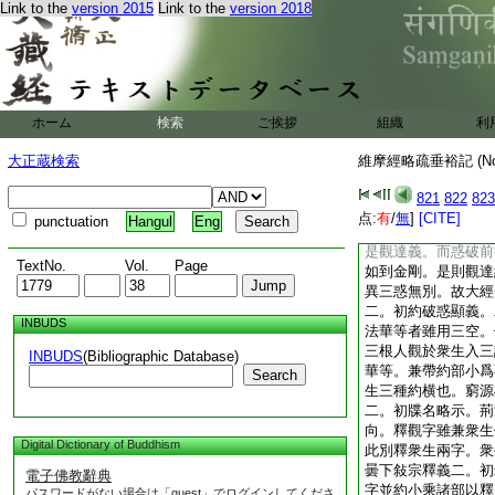
Link to the
version 2015
Link to the
version 2018
意正顯空之與中。故
依方等且從於通。故
三諦。慈悲接物者。
他也。利他之法指四
解二。初正釋。二初
穿者。不依止觀作貫
ホーム
検索
ご挨拶
組織
利
同。彼用貫字釋觀字
初約生佛總辨二。初
大正蔵検索
維摩經略疏垂裕記 (N
約三諦別釋。菩薩照
從茲得入。故大經下
821
822
823
文斲削也。盤石砂礫
点:
有
/
無
]
[CITE]
punctuation
Hangul
Eng
達觀穿同用此喩。云
是觀達義。而惑破前
TextNo.
Vol.
Page
如到金剛。是則觀達
異三惑無別。故大經
二。初約破惑顯義。
INBUDS
法華等者雖用三空。
三根人觀於衆生入三
INBUDS
(Bibliographic Database)
華等。兼帶約部小爲
Search
生三種約横也。窮源
二。初牒名略示。荊
向。釋觀字雖兼衆生
Digital Dictionary of Buddhism
此別釋衆生兩字。衆
曇下敍宗釋義二。初
電子佛教辭典
字並約小乘諸部以釋
パスワードがない場合は「guest」でログインしてくださ