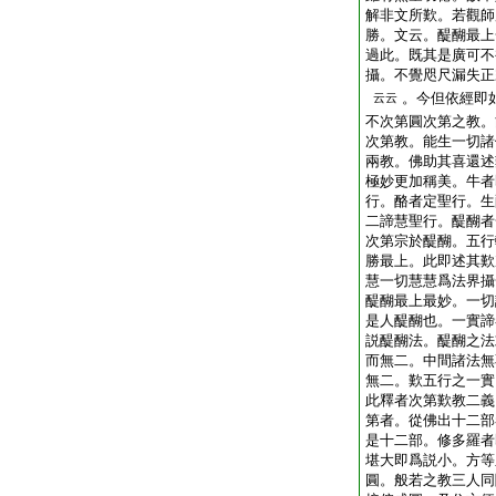
解非文所歎。若觀師
勝。文云。醍醐最上
過此。既其是廣可不
攝。不覺咫尺漏失正
。今但依經即
云云
不次第圓次第之教。
次第教。能生一切諸
兩教。佛助其喜還述
極妙更加稱美。牛者
行。酪者定聖行。生
二諦慧聖行。醍醐者
次第宗於醍醐。五行
勝最上。此即述其歎
慧一切慧慧爲法界攝
醍醐最上最妙。一切
是人醍醐也。一實諦
説醍醐法。醍醐之法
而無二。中間諸法無
無二。歎五行之一實
此釋者次第歎教二義
第者。從佛出十二部
是十二部。修多羅者
堪大即爲説小。方等
圓。般若之教三人同