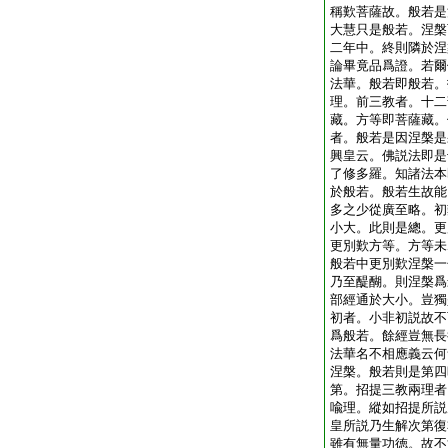
稱歎菩薩故。般若是
大慧只是般若。涅槃
二年中。終則隣於涅
論畢竟品爲證。若爾
法華。般若即般若。
理。前三教者。十二
藏。方等即菩薩藏。
者。般若是因涅槃是
興皇云。佛説法即是
了修多羅。知諸法本
於般若。般若生故能
多之少從廣至略。初
小大。此則是總。更
更別歎方等。方等未
般若中更別歎涅槃一
乃至醍醐。則涅槃爲
部經通於大小。豈獨
初者。小非初説故不
爲般若。餘經豈無長
法華名不相應義云何
涅槃。般若則是第四
第。招提三教兩理者
喩理。縱如招提所説
皇所説乃生解次第復
雖有無量功徳。故不