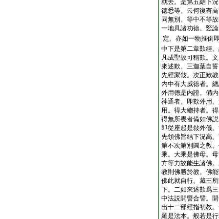
就去。是第五結下況
徳悉等。云何復有高
同無別。等中不等故
一地具諸功徳。竪論
定。亦如一物推倒
中下是第二章歎經。
凡成聖故可稱歎。文
來述歎。三迦葉自誓
先經家敍。次正歎教
内中有大威徳者。總
外用徳是内證。備内
神通者。即歎外用。
用。得大總持者。得
得無所畏者備如佛説
即從座起是敍外儀。
先領佛旨結下況高。
第不次第別圓之教。
乘。大乘是佛母。母
方等力故能生諸佛。
教則佛勝於教。佛能
佛此就自行。藏王所
下。二如來述歎爲三
中法説開譬合譬。開
出十二部經指初教。
羅是法本。般若是行