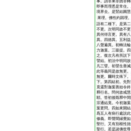
事。謂非果非因非轉
即事而理悉是常住。
境界去。是竪結圓慧
果理。佛性約因理
語有二種下。是第二
不更。次明同故不更
異何得言更。異有八
異。四徳異。五利益
八聲遍異。初轉法輪
力迦葉。三跋提。四
之。復次凡有所説下
譬結。初法中明同故
凡三譬。初譬生善滅
此等義同是故無更。
無更。爾時文殊下。
下。第四結初。先對
竟還對迦葉善始令終
釋行名。問何故戒慧
耶。答初後既釋中間
宗通結竟。今初迦葉
葉更問。四如來開結
爲五人有病行處説此
修義。即聲聞縁覺如
聖行。又有別根性拙
聖行。若是諸佛世尊