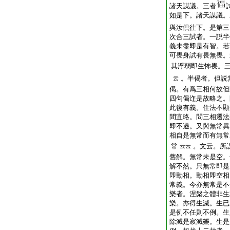
諸天謀議。三者
如是下。諸天謀議。
與汝倶往下。是第三
次合三試者。一説半
義未盡即是有智。若
可畏身試有畏無畏。
其浮弱即生怖畏。
。半偈者。但説
云
偈。有爲三相何故但
四句偈迮是故略之。
此復有義。住法不顯
間宜略。問三相遷法
即不遷。又與無常異
相自是無常而有無常
常
。文云。所
云云
舊解。無常未是空。
解不然。只無常即是
即動相。動相即空相
常義。今亦無常是不
樂者。涅槃之體非生
樂。亦得生滅。生已
是例不任則不例。生
除滅是寂滅樂。生是