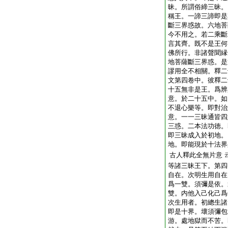
昧。所謂俗締三昧。
稱王。一諦三諦即是
斷三界惑故。六地菩
今不用之。若二乘斷
言其齊。既不是王何
佛所行。非諸聲聞縁
地菩薩斷三界惑。是
謬用全不相關。釋二
文第四卷中。彼釋二
十五無非是王。爲辨
意。於二十五中。如
不退心樂等。即對治
意。一一三昧通皆四
三惑。二本法功徳。
即三昧成入於初地。
地。即能現於十法界
古人釋此全無片意
等諸三昧王下。第四
自在。次明生用自在
爲一雙。須彌是依。
雙。内他入己化己爲
次生用者。初總生諸
即是十界。壞須彌包
游。處地獄而不苦。