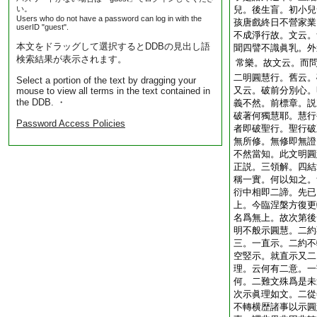
い。
兒。後生盲。初小兒
Users who do not have a password can log in with the
孩唐戲終日不營家業
userID "guest".
不成淨行故。文云。
本文をドラッグして選択するとDDBの見出し語
聞四譬不識眞乳。外
検索結果が表示されます。
常樂。故文云。而
二明圓慧行。舊云。
Select a portion of the text by dragging your
又云。破前分別心。
mouse to view all terms in the text contained in
the DDB. ・
義不然。前標章。説
破著何獨慧耶。慧行
Password Access Policies
者即破聖行。聖行破
無所修。無修即無證
不然當知。此文明圓
正説。三領解。四結
稱一實。何以知之。
衍中相即二諦。先已
上。今臨涅槃方復更
名爲無上。故次第後
明不般示圓慧。二約
三。一直示。二約不
空竪示。就直示又二
理。云何有二意。一
何。二難文殊爲是未
次示眞理如文。二從
不轉横歴諸事以示圓