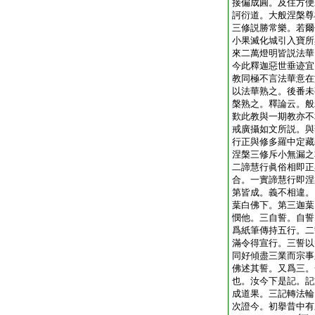
接偏成圓。及住方便
訶衍道。大般涅槃尊
三修説勝常樂。若爾
小果滅化城引入寶所
來二萬燈明皆説法華
今此釋迦惡世垂迹宜
教同極不言法華意在
以法華熟之。後番未
槃熟之。釋論云。般
歎此教與一期教亦不
戒廣攝如文所説。與
行正與修多羅中定藏
涅槃三修斥小無漏之
二諦慧行眞俗相即正
合。一實諦慧行即涅
第皆成。義不相違。
葉白佛下。第三迦葉
憫他。三自誓。自誓
爲紙筆傳持五行。二
滿令得宣行。三誓以
同好傾盡三業而宗事
佛述其誓。又爲三。
也。汝今下是記。記
成道果。三記轉法輪
次證今。初擧昔中有