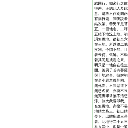
結圓行。如來行之故
得差。正結此人及此
意。是故不作別圓兩
有病行處。聞佛説者
結次第。善男子是菩
五。一倡地名。二釋
五結下地況上地。初
謂無畏地。從初至六
在王地。所以得二地
疾利。今謂不然。且
者云何。舊解。不動
若其同是戒定之果。
明只是一地自在往生
開。善男子若有菩薩
與十地經合。彼解初
在名小異意義則同。
無死畏。不畏惡道下
無惡名畏。亦復不畏
無死畏即常無不活惡
淨。無大衆畏即我。
名無畏地。亦復不畏
地體文爲三。初出體
畏下。出體所證三是
者。此地得二十五三
悉入其中。即是中道