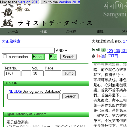
Link to the
version 2015
Link to the
version 2018
五陰皆苦。迦葉以設
應有樂不應皆苦。佛
是已答竟。二冶城云
性。迦葉即十二難責
等譬答竟。三諸師多
間亦説梵天是常與佛
ホーム
検索
ご挨拶
組織
利
是竊得此言如偸牛之
中云。即是第七卷中
大正蔵検索
大般涅槃經疏 (No.
17
中具説淨樂等倒。此
淨故指上也。復次善
129
130
131
答前八復次計我。文
点:
無
/
有
]
[CITE]
punctuation
Hangul
Eng
破彼執。初總唱色無
常中亦先標次釋。釋
TextNo.
Vol.
Page
略。前亦就色心破常
我下。釋初章門中。
可壞可破故也。非色
INBUDS
是心。心則無定從境
樂。苦及不苦不樂亦
INBUDS
(Bibliographic Database)
我。若諸外道下。二
Search
有九復次。亦不正相
第一造作第四作業賸
第七三法。是則第三
Digital Dictionary of Buddhism
五破第六。第六破第
第三。不次第者但隨
電子佛教辭典
子是諸外道下。三結
パスワードがない場合は「guest」でログインしてくださ