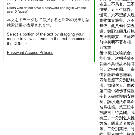
い。
布施
二不爲名。三不
Users who do not have a password can log in with the
快樂。五不生憍慢。
userID "guest".
慢高。六不望前人現
本文をドラッグして選択するとDDBの見出し語
實物如實施與。八不
検索結果が表示されます。
無依。此八句中第五
過。餘顯無顧
凡行施
Select a portion of the text by dragging your
先正明離妄。菩薩若
mouse to view all terms in the text contained in
前中初明不著有相。
the DDB. ・
行施故
Password Access Policies
後中初法次喩後合。
能行施。次明菩薩不
菩薩不具檀故不得菩
句。於中有四。一由
佛菩薩教修惠施喩。
四如是癡下分別妨施
者。箭喩乞人。由彼
第二段中諸佛菩薩親
令其人破離慳病安住
矣。訪求施法名爲命
名爲拔箭。第三段中
故説言且待莫觸。我
有三。一分別乞人推
方來。問其遣者故言
等。二分別其行。竹
軟。堅者如竹。軟者