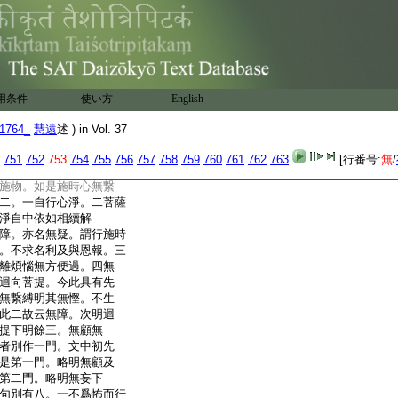
修慈下別明實治
爲一切諸善根本總明
顯之。別中且就一慈以
先明出生大乘不共善法。
爲本下出生三乘共行
量心皆能出生。且論
用条件
使い方
English
善。且説布施。若不見
則不能施反明無慈不
1764_
慧遠
述 ) in Vol. 37
明有慈故能行施。此
見貧窮故生慈心。由生
751
752
753
754
755
756
757
758
759
760
761
762
763
[行番号:
無
/
因縁令生得樂
所謂
施物。如是施時心無繋
二。一自行心淨。二菩薩
淨
自中依如相續解
障。亦名無疑。謂行施時
。不求名利及與恩報。三
離煩惱無方便過。四無
迴向菩提。今此具有
先
無繋縛明其無慳。不生
此二故云無障。次明迴
提
下明餘三。無顧無
者別作一門。文中初先
是第一門。略明無顧及
第二門。略明無妄
下
句別有八。一不爲怖而行