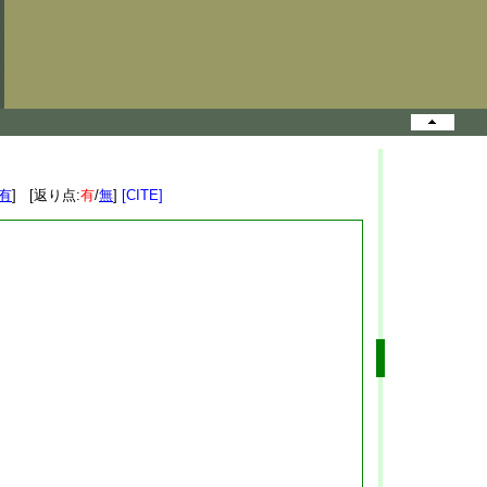
有
] [返り点:
有
/
無
]
[CITE]