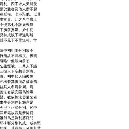
爲利。四不求人天所受
謂於受者及他人所不起
在反報。七不誑他。以其
求富貴。此之八句廣上
不慢第七不誑廣顯無
下廣前妄斷。於中初
見持戒以下擧過彰離
雖不見下不著無相。常
法中初明由分別故不
行施故不具檀度。後明
薩
喩中但喩向前初
乞生慳喩。二其人下諸
三彼人下妄想分別喩。
喩。初中如人喩彼慳
乞求發其慳病名被毒箭。
益其人名爲眷屬。爲
善法名欲安隱爲除毒
醫。教依施法發遣乞者
由生分別停其施意是
今已下正顯分別。於中
其來處故言是箭從何
誰射爲是刹利婆羅門
耶柳耶分別其戒。戒有堅
如柳。其鏃鐵下分別其慧。