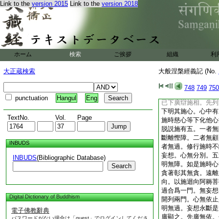
Link to the
version 2015
Link to the
version 2018
除煩惱總明實治。夫
第三段中四無量心能
慈等能生實行。下別
論。餘類可知。於中
聲聞縁覺菩薩諸佛慈
善法。前不共中四無
ホーム
検索
ご挨拶
組織
利
慈行
慈行實能生一切
貪無縁生慈若不生慈
大正蔵検索
大般涅槃經義記 (No.
能行施。以施因下順
言略少。若具應言由
748
749
750
慈心故能行施。以施
punctuation
Hangul
Eng
已下廣辯施相。先列
下明其施心。心中有
TextNo.
Vol.
Page
施時慈心等下化他心
脱説施有五。一者無
斷離慳障。二者無顧
INBUDS
者無過。修行施時不
妄想。心無分別。五
INBUDS
(Bibliographic Database)
明無障。如是施時心
Search
貪著彰其無貪。遠離
向。以施迴向阿耨菩
過合爲一門。無妄想
Digital Dictionary of Buddhism
開列兩門。心無依止
明無過。妄想永斷是
電子佛教辭典
廣顯之。先廣無依。
パスワードがない場合は「guest」でログインしてくださ