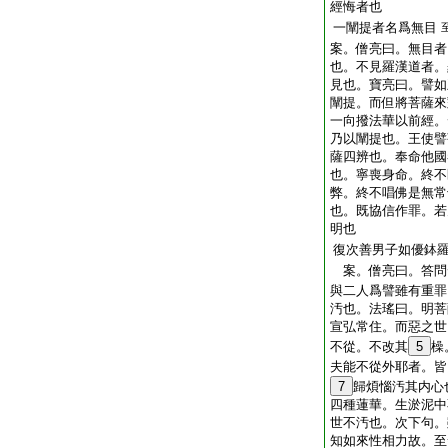
經悔者也
一闡提者名爲無目
案。僧亮曰。無目者
也。不見羅漢道者。
見也。寶亮曰。譬如
闡提。而但將菩薩來
一向撥法華以前經。
乃以闡提也。王使譬
薩四辨也。奉命他國
也。寧喪身命。終不
弊。終不唱佛是無常
也。既協信作罪。若
明也
復次善男子如優鉢
案。僧亮曰。答問
與二人爲譬雖有重罪
汚也。法瑤曰。明菩
宣弘常住。而惡之世
不從。不改其
5
橾
夫能不從外耶者。皆
7
歸煩惱汚其内心
四種蓮華。生淤泥中
世不汚也。次下句。
知如來性相力故。至