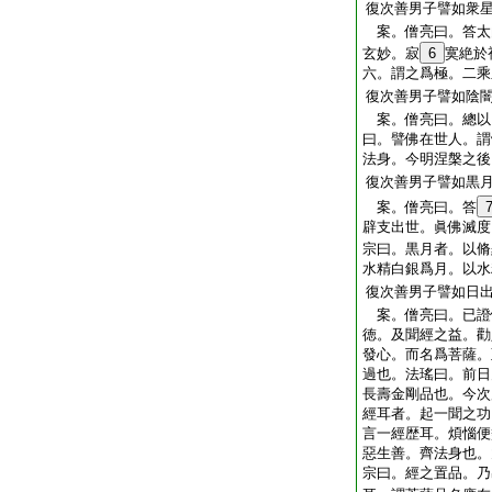
復次善男子譬如衆
案。僧亮曰。答太
玄妙。寂
6
寞絶於
六。謂之爲極。二乘
復次善男子譬如陰
案。僧亮曰。總以
曰。譬佛在世人。謂
法身。今明涅槃之後
復次善男子譬如黒
案。僧亮曰。答
辟支出世。眞佛滅度
宗曰。黒月者。以脩
水精白銀爲月。以水
復次善男子譬如日
案。僧亮曰。已證
徳。及聞經之益。勸
發心。而名爲菩薩。
過也。法瑤曰。前日
長壽金剛品也。今次
經耳者。起一聞之功
言一經歴耳。煩惱便
惡生善。齊法身也。
宗曰。經之置品。乃