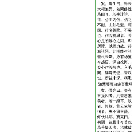
案。道生曰。雖未
大權無異。若聞佛性
爲因耳。若生誹謗。
道。必由内信。信之
不斷。由如毛髮。藉
因。得名菩薩。不畏
也。作菩提縁者。菩
心是初發心之因。即
所障。以經力故。得
滅諸惡。此明能生諸
善根未斷。必有絲髮
令感悟。深自改悔。
發心作菩薩也。入毛
闇。稱爲光也。善以
也。所益未深。稱毛
迦葉菩薩白佛言世
案。僧亮曰。夫有
菩提因者。則善惡無
義者。若一經耳。以
者。何故。昔云依智
惱者。夫不退菩薩。
何伏結耶。寶亮曰。
初關一往且非今旨也
爲菩提因者。治戒破