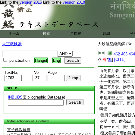
法身體相。名字功徳
Link to the
version 2015
Link to the
version 2018
以涅槃爲極致。下竟
從四種人竟四
3
到
縁因也。從二十五有
喩明佛性。即是金剛
因果義訖。今復明長
ホーム
検索
ご挨拶
組織
利
也。僧宗
4
白。上
月喩。
5
遍明法身
大正蔵検索
大般涅槃經集解 (No.
第十二問未竟。更偏
佛復告迦葉譬如有
462
463
464
点:
有
/
無
]
[CITE]
案。僧亮曰。月譬
punctuation
Hangul
Eng
生。成前品未應物之
而先答月者。以月事
TextNo.
Vol.
Page
之迹始終也。僧宗曰
今一化始末。第二明
第三寄月食。辨示有
INBUDS
也。第四顯壽之脩短
INBUDS
(Bibliographic Database)
來是衆聖之王。能爲
Search
者。有四天下。而須
轉也
善男子如此滿月餘
不變 案。僧亮曰。
Digital Dictionary of Buddhism
初至十五日。廣生義
電子佛教辭典
復次善男子譬如滿
パスワードがない場合は「guest」でログインしてくださ