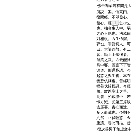
佛告迦葉若有聞是
所説 案。僧亮曰。
復聞經。不即發心。
發心。經
1
之力也
也。強者生人中。弱
之心不絶也。法瑤曰
對相現。方生怖懼。
夢也。罪對切人。可
曰。大論經教。有二
智。斷上上煩惱者。
涅槃之教。方云能除
爲中耶。經言下下智
漏道。斷通爲語。今
起惑之與生善。本在
善惡倶爾也。昔經明
輕善伏於輕惑。今經
勝。故以増上之善。
此者。如戒律中。若
懺方滅。犯第三篇以
吉羅罪。責心而遣。
多人而滅也。今則不
則劣。止伏輕惑。今
重惑。尋此而推。昔
復次善男子如虚空