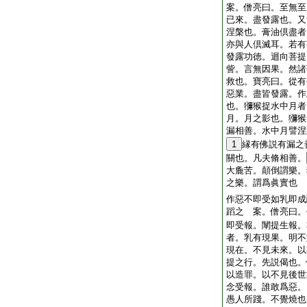
案。僧亮曰。至無至
已來。盡發露也。又
涅槃也。膏油倶盡者
亦與人倶滅耳。若有
發露功徳。迴向菩提
訾。言無因果。然諸
救也。寶亮曰。從有
惡業。盡皆發露。作
也。獼猴捉水中月者
月。月之影也。獼猴
漏相善。水中月譬涅
1
縁有佛説有漏之
關也。凡夫脩相善。
大麁苦。顛倒謂樂。
之樂。謂爲眞實也
作惡不即受如乳即成
蹈之 案。僧亮曰。
即受報。闡提生報。
者。乳有現果。明不
現在。不見未來。以
提之行。先説偈也。
以造罪。以不見後世
念受報。誰敢爲惡。
愚人所踐。不覺燒也