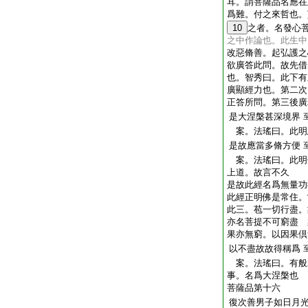
耳。謂菩薩品名應在
爲難。付之來哲也。
10
之者。名發心
之中作論也。此生中
改惡脩善。起弘護之
欲廣答此問。故先借
也。智秀曰。此下有
廣顯經力也。第二次
正答所問。第三後廣
是大涅槃甚深境界
案。法瑤曰。此明
是故應當多脩方便
案。法瑤曰。此明
上道。故言不久
是故此經名爲無量功
此經正明佛是常住。
此三。苞一切行盡。
亦名菩提不可窮盡 
果亦無窮。以因果倶
以不盡故故得稱爲
案。法瑤曰。有般
事。名爲大涅槃也
菩薩品第十六
復次善男子如日月