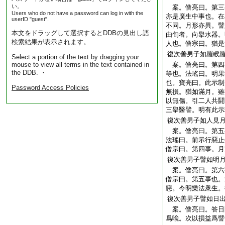
い。
案。僧亮曰。第三
Users who do not have a password can log in with the
亦是廣生中事也。在
userID "guest".
不同。月形亦異。譬
本文をドラッグして選択するとDDBの見出し語
由旬者。向擧水器。
検索結果が表示されます。
人也。僧宗曰。猶是
復次善男子如羅睺
Select a portion of the text by dragging your
mouse to view all terms in the text contained in
案。僧亮曰。第四
the DDB. ・
等也。法瑤曰。明果
也。寶亮曰。此示制
Password Access Policies
無損。猶如滿月。雖
以無傷。引二人共鬪
三擧醫譬。明有此示
復次善男子如人見
案。僧亮曰。第五
法瑤曰。前示行惡止
僧宗曰。第四事。月
復次善男子譬如明
案。僧亮曰。第六
僧宗曰。第五事也。
惡。今明樂法衆生。
復次善男子譬如日
案。僧亮曰。答日
爲喩。次以損益爲譬