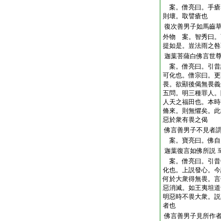
案。僧亮曰。手瘡
則壞。取譬瘡也
復次善男子如馬齒
外物 案。智秀曰。
提如是。豈法雨之咎
迦葉菩薩白佛言世
案。僧亮曰。引昔
可化也。僧宗曰。更
畏。欲顯後偈無畏義
五問。明三種罪人。
人天之福田也。本時
脩來。則無懼矣。此
惡於衆有畏之偈
佛言善男子不見者
案。寶亮曰。佛自
迦葉復言如佛所説
案。僧亮曰。引昔
化也。上説發心。今
何於大衆得無畏。言
惡消滅。如王夷坦道
明惡時不畏大衆。説
者也
佛言善男子見所作