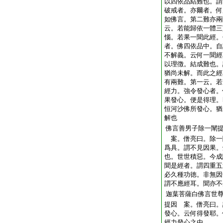
以四依品結難也。謂
破戒者。亦爾者。何
如佛言。第二難亦兩
云。若能歸依一體三
惱。若果一聞此經。
者。佛四依品中。自
不解義。云何一聞經
以理徴。結成難也。
猶尚未解。而此之經
有兩難。第一云。若
經力。強令發心者。
果發心。便是得理。
恒河沙佛所發心。猶
解也
佛言善男子除一闡
案。僧亮曰。除一
爲具。謂不見因果。
也。世世積惡。今成
聞是經者。謂四重五
必久種功徳。非無因
謂不應經耳。聞亦不
迦葉菩薩白佛言世
提因 案。僧亮曰。
發心。云何得發耶。
經力發心之由