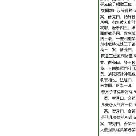
尋立餘子紹繼王位 
復問群臣汝等曾於
案。僧亮曰。始終皆
所明。都無彼人所計
我耶。歴擧四王。求
而經教是同。衆生萬
四王者。千聖相繼第
却後數時先逃王子從
爲王 案。僧亮曰。
既登王位復問諸臣
案。僧亮曰。登王位
我。不同婆羅門計
黄。旃陀羅計神黒也
眞實相也。法瑤曰。
來亦爾。略擧一耳
善男子菩薩摩訶薩
案。智秀曰。合第
凡夫愚人説言一切
案。智秀曰。合第
是諸凡夫次第相續
案。智秀曰。合第三
大般涅槃經集解卷第