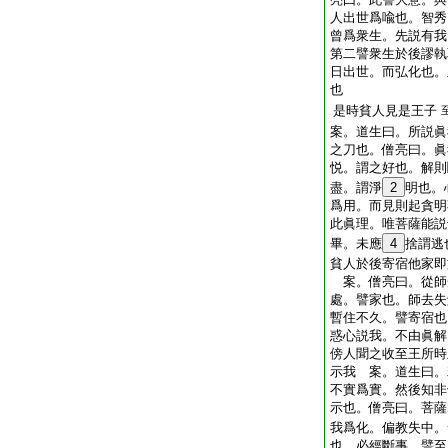
人出世爲喩也。智秀
曾爲衆生。先説有我
第二譬衆生於後謬執
日出世。而弘化也。
也
是時貧人見是王子
案。道生曰。所説眞
之刀也。僧亮曰。眞
悦。謂之好也。解則
盡。謂淨
2
明也。
爲用。而見則起貪明
此眞理。唯菩薩能説
畢。未應
4
捨謂逃
貧人於後寄宿他家即
案。僧亮曰。從師
處。譬家也。師去失
暫住不久。譬寄宿也
惑心説我。不由眞解
傍人聞之收至王所時
示我 案。道生曰。
不實爲實。然後知非
示也。僧亮曰。菩薩
我爲化。偏教失中。
也。必經斷事。譬至