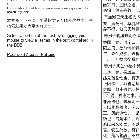
い。
僧宗曰。三關之過。
Users who do not have a password can log in with the
假縁。得有變義。此
userID "guest".
草血滅已衆生福力
本文をドラッグして選択するとDDBの見出し語
案。寶亮曰。草乳雖
検索結果が表示されます。
義不得。執云天然爲
Select a portion of the text by dragging your
善男子明與無明亦
mouse to view all terms in the text contained in
亦爾 案。僧宗曰。
the DDB. ・
因之用。故能轉闇爲
二。衆生與佛。豈得
Password Access Policies
一。正可得言從縁而
善男子衆生薄福不
上道 案。曇纖曰。
能見難見性也。寶亮
正因佛性。非善惡所
之體。根本有此法性
2
質。神慮之本。
非始造也。若神明一
不以此爲體者。今云
王。所謂佛性。非是
語也。若是果性。則
應以果來依因。若以
言。依生死故。有如
死。是名善説。不亦