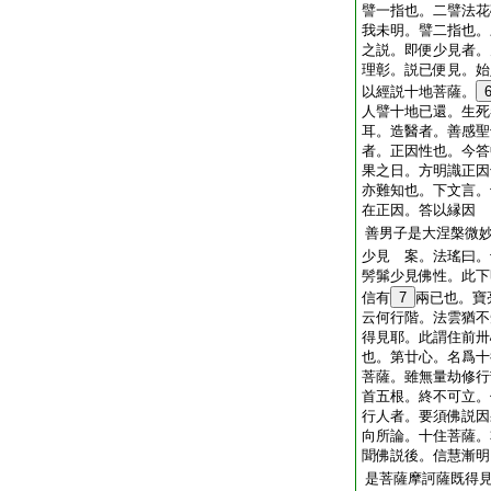
譬一指也。二譬法花
我未明。譬二指也。
之説。即便少見者。
理彰。説已便見。始
以經説十地菩薩。
人譬十地已還。生死
耳。造醫者。善感聖
者。正因性也。今答
果之日。方明識正因
亦難知也。下文言。
在正因。答以縁因
善男子是大涅槃微
少見 案。法瑤曰。
髣髴少見佛性。此下
信有
7
兩已也。寶
云何行階。法雲猶不
得見耶。此謂住前卅
也。第廿心。名爲十
菩薩。雖無量劫修行
首五根。終不可立。
行人者。要須佛説因
向所論。十住菩薩。
聞佛説後。信慧漸明
是菩薩摩訶薩既得