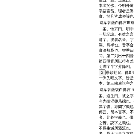
道説 案。道生曰。
本出於佛。今明外道
字語言當。理者是佛
實。於凡皆成俗諦也
迦葉菩薩白佛言世
案。僧宗曰。明非
一切記論。有益之言
是字。後者名音。字
滿。爲半也。音字合
實法無爲也。智秀曰
問。第二列出十四音
第四明音所以得有差
明滿字半字昇降相。
3
導領勸旨。佛即
一佛先唱文字。皆是
本。第三佛廣説字之
迦葉菩薩復白佛言
案。道生曰。彼之字
今先據涅槃爲端也。
其字體。亦問字義也
傳云。胡本言字。不
者。此答字義也。佛
之苦。説字之義也。
不爲生滅所遷流也。
者。爲天下音之本也