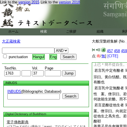
Link to the
version 2015
Link to the
version 2018
有中道義味。故有問
自他有過。許從乳生
無之難。使中道之旨
世尊若言乳中定有
草 案。僧宗曰。百
ホーム
検索
ご挨拶
中。亦有草者。草爲
組織
利
有果者。果中亦可有
大正蔵検索
大般涅槃經集解 (No.
善男子不可定言乳
而生 案。僧亮曰。
457
458
459
因。故非無也。不從
点:
有
/
無
]
[CITE]
punctuation
Hangul
Eng
也。僧宗曰。佛自料
上已＊簡不從自生。
TextNo.
Vol.
Page
若言乳中定有酪者
宗曰。黄白恬醋。既
有酪也
INBUDS
若言乳中定無酪者
INBUDS
(Bibliographic Database)
性 案。僧宗曰。若
Search
何故能生於酪。而不
若言是酪從他生者
案。僧宗曰。向就定
Digital Dictionary of Buddhism
從他生之爲失也。若
酪耶
電子佛教辭典
善男子是牛食噉草因
パスワードがない場合は「guest」でログインしてくださ