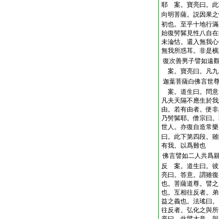
耶 案。寶亮曰。此
向明菩薩。説因果之
初也。至乎十地行滿
始復髣髴見性八自在
未淪怙。還入無我心
無我所惑耳。非是横
復次善男子譬如遠
案。寶亮曰。凡九
迦葉菩薩白佛言世
案。道生曰。問意
凡夫天隔不應生於我
由。若有由者。便非
乃髣髴耶。僧宗曰。
世人。亦復自造常樂
曰。此下第四段。雖
有我。以爲難也
佛言譬如二人共爲
反 案。道生曰。彼
亮曰。答意。謂雖復
也。菩薩道尊。譬之
也。互相往反者。弟
益之義也。法瑤曰。
往反者。弘化之與所
亮曰。此譬大意。與