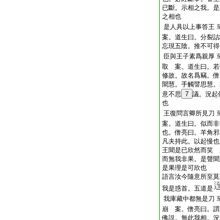
已斷。示相之我。是
之相也
是人具以上事答王
案。道生曰。分裂詰
忘現五陰。推不可得
臣與王子素爲親厚
取 案。道生曰。若
修故。故名爲竊。僧
聞慧。手觸譬思慧。
意不思
7
議。況起
也
王復問言卿所見刀
案。道生曰。似而非
也。僧亮曰。羊角邪
凡夫持此。以起慢也
王聞是已欣然而笑 
而無我非果。是聲聞
是果理是可欣也
語言汝今隨意所至莫
我是惑首。五道是
我庫藏中都無是刀
崩 案。僧亮曰。謂
佛説。無此我相。況