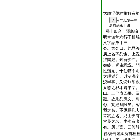
大般涅槃經集解卷第
2
文字品第十三
鳥喩品第十四
釋十四音 釋鳥喩
明常無常六行不相離
文字品第十三
案。僧亮曰。此品答
廣上名字品也。上説
涅槃經。知有佛性。
始終。皆由經説。問
性難見。十住猶不明
之理滿足。以況滿字
況半字。又況無常教
又惑之根本爲半字。
曰。上已廣因果。及
體。故此品廣文。鳥
彰。於經無闕矣。智
我之名。不應爲凡夫
常我之名。乃由佛有
常我之名。由佛有者
有。所以言。云何解
佛復告迦葉所有種