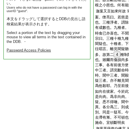
い。
根之小慈也。何有能
Users who do not have a password can log in with the
迦葉又言如來何故
userID "guest".
案。僧亮曰。若慈是
本文をドラッグして選択するとDDBの見出し語
也。三種淨者。謂除
検索結果が表示されます。
有成數也。九種者。
Select a portion of the text by dragging your
時食已亦喜也。不聞
mouse to view all terms in the text contained in
宗曰。三種十種九種
the DDB. ・
聞疑也。十種者。下
往唱言。離見聞疑聽
Password Access Policies
多。故第二
4
種制
也。雖爾而傷損尚多
三事。各有前後方便
中三者。謂見斷命時
時。聞中三者。聞殺
疑三者。亦不離見聞
爲他殺耶。乃至前後
如向在彼家。今於此
是向肉。爲非向肉。
疑。悉不得噉。聞中
異。各分爲三。則成
別。同是一疑耳。今
去滯有漸。不可頓也
施命。宜頓斷明矣
迦葉菩薩復白佛言