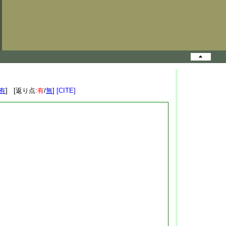
有
] [返り点:
有
/
無
]
[CITE]