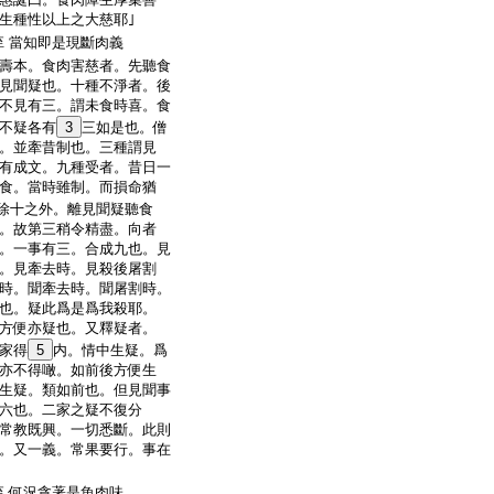
生種性以上之大慈耶｣
當知即是現斷肉義
至
壽本。食肉害慈者。先聽食
見聞疑也。十種不淨者。後
不見有三。謂未食時喜。食
不疑各有
3
三如是也。僧
。並牽昔制也。三種謂見
有成文。九種受者。昔日一
食。當時雖制。而損命猶
除十之外。離見聞疑聽食
。故第三稍令精盡。向者
。一事有三。合成九也。見
。見牽去時。見殺後屠割
時。聞牽去時。聞屠割時。
也。疑此爲是爲我殺耶。
方便亦疑也。又釋疑者。
家得
5
内。情中生疑。爲
亦不得噉。如前後方便生
生疑。類如前也。但見聞事
六也。二家之疑不復分
常教既興。一切悉斷。此則
。又一義。常果要行。事在
何況貪著是魚肉味
至