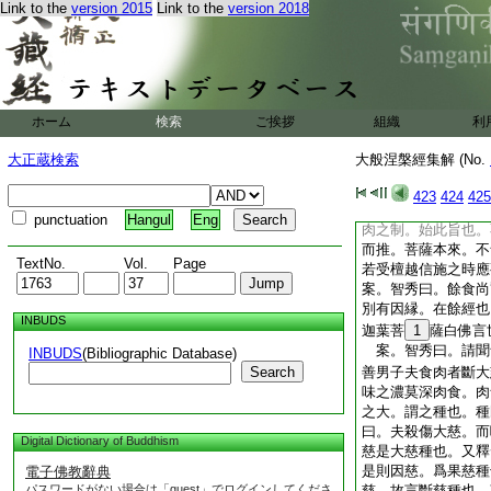
4
循引前答旨。輒
Link to the
version 2015
Link to the
version 2018
也。智秀曰。釋所以
功徳。豈可不制不應
何以故我見不食肉
案。僧亮曰。今説
斷。以説得其時故。
ホーム
検索
ご挨拶
組織
利
善男子從今日始不聽
案。上説常住之因。
大正蔵検索
大般涅槃經集解 (No.
今猶復肉食。便是自
以不殺。無乃愧心乎
423
424
425
行之根。苟伐本害根
punctuation
Hangul
Eng
肉之制。始此旨也。
而推。菩薩本來。不
TextNo.
Vol.
Page
若受檀越信施之時
案。智秀曰。餘食尚
別有因縁。在餘經也
INBUDS
迦葉菩
1
薩白佛言
案。智秀曰。請聞
INBUDS
(Bibliographic Database)
Search
善男子夫食肉者斷大
味之濃莫深肉食。肉
之大。謂之種也。種
曰。夫殺傷大慈。而
Digital Dictionary of Buddhism
慈是大慈種也。又釋
是則因慈。爲果慈種
電子佛教辭典
パスワードがない場合は「guest」でログインしてくださ
慈。故言斷慈種也。