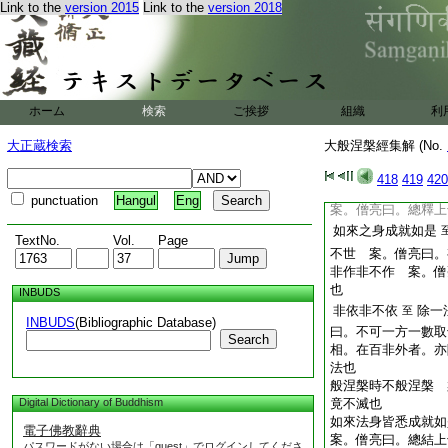
無等等 案。僧亮曰
Link to the
version 2015
Link to the
version 2018
平如虚空 案。僧亮
無有相貌同無生性不
見三 案。僧亮曰。
或一釋等義
不退不轉斷一切結不
ホーム
検索
ご挨拶
組織
利
大乘所無也。僧宗曰
於攀縁。故無觸也
大正蔵検索
大般涅槃經集解 (No.
非性住性 案。僧亮
改變易。故住性也
418
419
420
非合非散非長非短
punctuation
Hangul
Eng
案。僧亮曰。總釋上
如來之身成就如是
TextNo.
Vol.
Page
不世 案。僧亮曰。
非作非不作 案。僧
也
INBUDS
非依非不依
除一
至
INBUDS
(Bibliographic Database)
曰。不可一方一數取
Search
相。在百非外者。亦
法也
般涅槃時不般涅槃 
Digital Dictionary of Buddhism
竟不滅也
如來法身皆悉成就
電子佛教辭典
案。僧亮曰。總結上
パスワードがない場合は「guest」でログインしてくださ