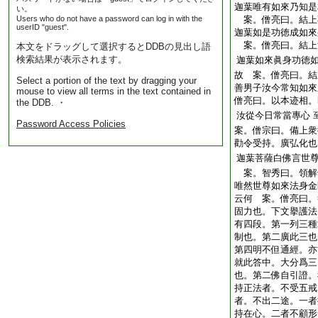
迦葉唯有如來乃知是
い。
Users who do not have a password can log in with the
案。僧亮曰。結上
userID "guest".
迦葉如是功徳成如來
案。僧亮曰。結上
本文をドラッグして選択するとDDBの見出し語
検索結果が表示されます。
迦葉如來眞身功徳
故 案。僧亮曰。結
Select a portion of the text by dragging your
善男子汝今常知如來
mouse to view all terms in the text contained in
僧亮曰。以本迹相。
the DDB. ・
汝從今日常當專心
Password Access Policies
案。僧宗曰。備上衆
勸令受持。廣弘化也
迦葉菩薩白佛言世
案。智秀曰。領解
唯然世尊如來法身金
云何 案。僧亮曰。
固力也。下文擧護法
有四段。第一列三種
制也。第二廣此三也
第四明不但通經。亦
就此答中。大分爲三
也。第二佛自引證。
持正法者。不受五戒
者。不出二途。一者
持在心。二者不顧形