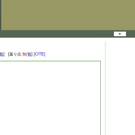
有
] [返り点:
無
/
有
]
[CITE]