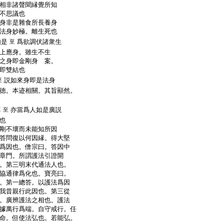
相非諸聲聞縁覺所知
不思議也
身非是雜食所長養身
法身妙極。離生死也
如是
爲欲調伏諸衆生
至
上應身。雖生不生
之身即金剛身 案。
即雙結也
説如來身即是法身
至
徳。本迹相關。其旨顯然。
尊
亦當爲人如是廣説
至
也
剛不壞而未能知所因
答問復以何因縁。得大堅
爲因也。僧宗曰。答因中
章門。所謂護法引證開
。第三明末代通法人也。
協通律爲化也。寶亮曰。
。第一總答。以護法爲因
我昔親行此因也。第三從
。廣辨護法之相也。護法
據萬行爲端。自守戒行。任
命。但使法弘也。若能弘。