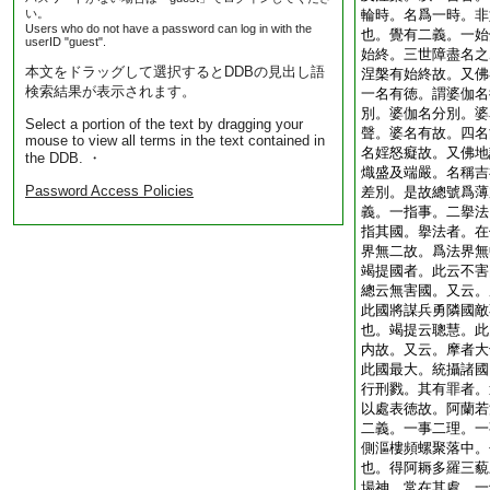
い。
輪時。名爲一時。非
Users who do not have a password can log in with the
也。覺有二義。一始
userID "guest".
始終。三世障盡名之
本文をドラッグして選択するとDDBの見出し語
涅槃有始終故。又佛
検索結果が表示されます。
一名有徳。謂婆伽名
別。婆伽名分別。婆
Select a portion of the text by dragging your
聲。婆名有故。四名
mouse to view all terms in the text contained in
名婬怒癡故。又佛地
the DDB. ・
熾盛及端嚴。名稱吉
Password Access Policies
差別。是故總號爲薄
義。一指事。二擧法
指其國。擧法者。在
界無二故。爲法界無
竭提國者。此云不害
總云無害國。又云。
此國將謀兵勇隣國敵
也。竭提云聰慧。此
内故。又云。摩者大
此國最大。統攝諸國
行刑戮。其有罪者。
以處表徳故。阿蘭若
二義。一事二理。一
側漚樓頻螺聚落中。
也。得阿耨多羅三藐
場神。常在其處。一