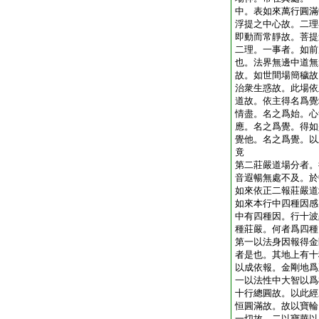
中。表如來萬行圓滿
浮提之中心故。二理
即動而常靜故。菩提
二理。一事者。如前
也。法界無邊中道無
故。如世間場簡穢故
治衆生惑故。此場依
道故。依主得名爲覺
情盡。名之爲始。心
應。名之爲覺。得如
覺他。名之爲覺。以
竟
第二莊嚴道場分者。
音遐暢無處不及。於
如來依正二報莊嚴道
如來本行中四種因感
中有四種因。行十波
種莊嚴。何者爲四種
第一以法身因報得金
者是也。其地上有十
以成依報。金剛地爲
一以法性中大智以爲
十行總圓故。以此經
恒圓滿故。故以寶輪
一切故。二以寶華以