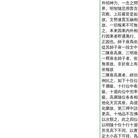
外招神力。一念之間
界。明智隨悲用普含
宮殿。上莊嚴皆是如
故。文勢連貫互融相
故。一切報果不可無
之。本來因果内外相
行因果者即通萬行。
正因也。師子座爲依
從其師子座一段文中
二陳座高廣。三明座
一釋座名師子者。依
無畏故。非於座上有
依報故
二陳座高廣者。經但
例比之。如下十住位
千層級。十行位中夜
級。十迴向位中兜率
級。高廣隨位各各相
他化天宮其座。高億
化樂故。第三禪中説
更高。十地品不言佛
以次類之。此之四位
以明隨十住十行十迴
所見高下不同。以實
定大小高下可得。爲