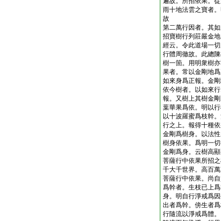
遍故。所招依果。從
雨十地法雲之寶者。
故
第二萬行因者。其如
招寶樹行列莊嚴金地
經云。令此道場一切
行體周徹故。此總陳
樹一箇。用明衆樹亦
果者。常以金剛地爲
如來身爲正報。金剛
依今樹者。以如來行
報。又樹上其樹金剛
葉華果爲依。明以行
以十波羅蜜爲枝幹。
行之上。報得十種依
金剛爲樹身。以法性
樹身依果。爲明一切
金剛爲身。云樹高顯
菩薩行中依果所招之
千大千世界。高百萬
菩薩行中依果。尚自
爲幹者。生枝已上爲
身。明自行淨戒爲因
出者爲幹。傍生者爲
行隨流以淨戒爲體。