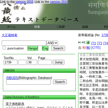
Link to the
version 2015
Link to the
version 2018
利如來自行普賢等。
是種智外三乘之人能
是同流。皆以常樂我
來大智所説之眞經。
故言如是我聞。不同
聞故。云何四縁。一
ホーム
検索
ご挨拶
組織
利
中間無障礙。四有欲
聞故。又凡夫及三乘
大正蔵検索
新華嚴經論 (No.
173
識爲依。二耳識種子
四意識相依。五自類
772
773
774
不壞爲境根。七作意
点:
有
/
無
]
[CITE]
punctuation
Hangul
Eng
中間無障礙。十境近
夫及三乘有限量聞。
TextNo.
Vol.
Page
界大智慧爲聞。更無
念普聞三世劫無量等
夫及三乘繋無量劫者
INBUDS
時聞。以智無裏外一
論。一時有三義。一
INBUDS
(Bibliographic Database)
二和合時。謂令聞能
Search
即正説正受時。故如
華經時。非是説餘經
時。非是説餘經時。
Digital Dictionary of Buddhism
經時。名爲一時。今
即不爾。即是以法界
電子佛教辭典
及涅槃。以一言音。
パスワードがない場合は「guest」でログインしてくださ