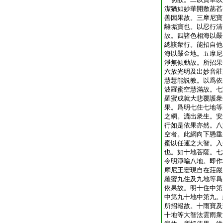
潔猶如妙華開敷菡萏
善因果故。三摩尼寶
離垢寶也。以忍行清
故。四諸色相海以嚴
總該衆行。能招自他
海以嚴金地。五摩尼
淨無傾動故。所招果
六放光明及出妙音莊
慧慧能説教。以爲依
波羅蜜空慧滿故。七
羅蜜成就大悲覆護衆
果。爲明七住七地等
之網。漉出衆生。安
行如是依果亦然。八
空者。此網向下懸垂
蜜以任運之大智。入
也。如十地菩薩。七
令明淨喩八地。即作
摩尼王變現自在莊嚴
羅蜜九住及九地等爲
依果故。明十住中第
中第九十地中第九。
所招報故。十雨寶及
十地等大智法雲雨衆