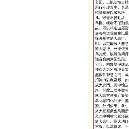
宮殿。二以法性自體
悲行守護衆生。名爲
招寶華報以嚴宮殿。
凡。毀譽不變動故。
爲幢。幢者不傾動義
故。四以精進波羅蜜
邊菩薩道場衆會以嚴
禪波羅蜜隨大悲行。
明。以定能發大悲慧
隨大悲行。外招依果
爲其網。以慧能簡擇
議音寶網用嚴宮殿。
大悲。同於染淨隨流
神通之力所有境界皆
無依住智慧之門。成
招神力以嚴宮殿。如
成大悲門。經中喩云
淨。於此二國事難可
就大悲方便萬行於染
爲此悲門化利衆生無
蜜。外招依果。衆生
來大願應衆生爲因所
又此中明智悲圓淨故
隨大悲行。爲大法師
宮殿。以爲依果。十