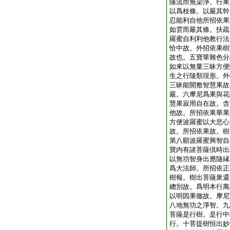
隨流而無染淨。行果
以爲枝條。以嚴其幹
忍能利自他所招依果
如雲而嚴其條。扶疏
羅蜜自利利他教行法
恰中故。外招依果樹
故也。五寶華雜色分
如來以無量三昧方便
生之行隨類現形。外
三昧能開敷智慧果故
嚴。六摩尼爲果與花
慧果寂用自在故。含
他故。所招依果華果
方便波羅蜜以大悲心
故。所招依果故。樹
第八願波羅蜜興智自
寶内有諸菩薩倶時出
以無功智身出應隨縁
爲大法師。所招依正
樹報。樹出菩薩衆還
總別故。爲明本行萬
以明因果徹故。摩尼
八地無功之淨智。九
菩薩是行樹。是行中
行。十菩提樹恒出妙