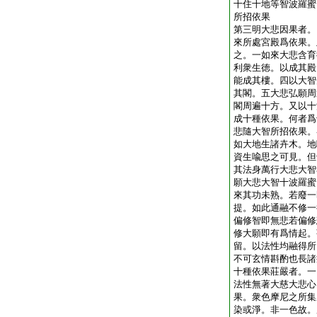
十住十地等智波羅蜜
所招依果
第三明大悲因果者。
來所處宮殿爲依果。
之。一如來大悲含育
利衆生徳。以成其殿
能成其樓。四以大智
其閣。五大悲弘願周
閣周遍十方。又以十
成十種依果。何者爲
悲隨大智所招依果。
如大地生諸卉木。地
資生喩思之可見。但
其法身萬行大悲大智
願大悲大智十波羅蜜
來其功未熟。若廢一
提。如此通融不修一
偏修智即無悲若偏修
修大願即有爲情起。
留。以法性均融得所
不可玄情斟酌也長諸
十種依果莊嚴者。一
法性無著大慈大悲心
果。衆色摩尼之所集
染或淨。非一色故。