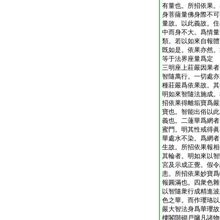
有量也。所招依果。
身菩薩量佛身際不可
量故。以此義故。住
中而身不大。爲情量
類。若以如來自報體
既如是。依果亦然。
等于法界座量爲定
三明座上莊嚴因果者
智隨萬行。一切處亦
種莊嚴爲依果故。其
明如來智隨法施成。
招依果得離垢寶爲嚴
寶也。智能出俗以此
義也。二蓮華爲網者
蜜門。明其性戒得眞
華處水不染。爲網者
生故。所招依果報相
其輪者。明如來以智
宮及示成正覺。假令
恚。所招依果妙寶爲
報圓滿也。四衆色雜
以智隨衆行成精進波
色之華。而作瓔珞以
嚴大智法身爲華瓔故
樓閣階砌戸牖凡諸物