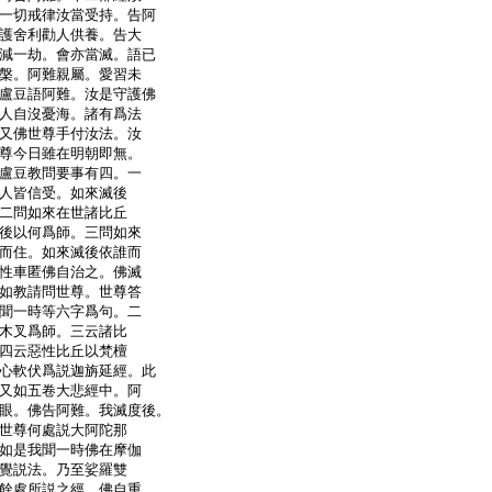
一切戒律汝當受持。告阿
護舍利勸人供養。告大
減一劫。會亦當滅。語已
槃。阿難親屬。愛習未
盧豆語阿難。汝是守護佛
人自沒憂海。諸有爲法
又佛世尊手付汝法。汝
尊今日雖在明朝即無。
盧豆教問要事有四。一
人皆信受。如來滅後
二問如來在世諸比丘
後以何爲師。三問如來
而住。如來滅後依誰而
性車匿佛自治之。佛滅
如教請問世尊。世尊答
聞一時等六字爲句。二
木叉爲師。三云諸比
四云惡性比丘以梵檀
心軟伏爲説迦旃延經。此
又如五卷大悲經中。阿
眼。佛告阿難。我滅度後。
世尊何處説大阿陀那
如是我聞一時佛在摩伽
覺説法。乃至娑羅雙
餘處所説之經。佛自重