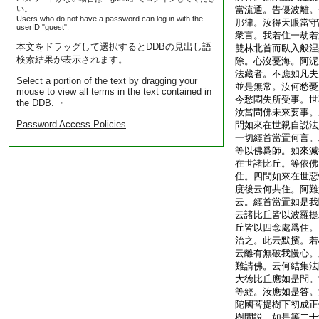
い。
當流通。告優波離。
Users who do not have a password can log in with the
那律。汝得天眼當守
userID "guest".
衆言。我若住一劫若
本文をドラッグして選択するとDDBの見出し語
雙林北首而臥入般涅
検索結果が表示されます。
除。心沒憂海。阿泥
法藏者。不應如凡夫
Select a portion of the text by dragging your
並是無常。汝何愁憂
mouse to view all terms in the text contained in
今愁悶失所受事。世
the DDB. ・
汝當問佛未來要事。
Password Access Policies
問如來在世親自説法
一切經首當置何言。
等以佛爲師。如來滅
在世諸比丘。等依佛
住。四問如來在世惡
度後云何共住。阿難
云。經首當置如是我
云諸比丘皆以波羅提
丘皆以四念處爲住。
治之。此云默擯。若
云離有無破我慢心。
難請佛。云何結集法
大徳比丘應如是問。
等經。汝應如是答。
陀國菩提樹下初成正
樹間説。如是等二十