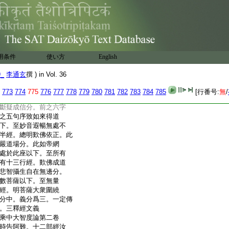
別敍。進修生熟各有
後學者自識本行進修不
也。第一者。非是次第前
中無前頭在後之次第。
時顯著。諸品之第一。一
是名同時具足相應門
用条件
使い方
English
十玄門及六相義通融。
第一
9_
李通玄
撰 ) in Vol. 36
是我聞一時至如是無
七十一行經。長科爲四
773
774
775
776
777
778
779
780
781
782
783
784
785
[行番号:
無
/
一時以下至始成正覺。
斷疑成信分。前之六字
之五句序致如來得道
下。至妙音遐暢無處不
半經。總明歎佛依正。此
嚴道場分。此如帝網
處於此座以下。至所有
有十三行經。歎佛成道
悲智攝生自在無邊分。
數菩薩以下。至無量
經。明菩薩大衆圍繞
分中。義分爲三。一定傳
。三釋經文義
乘中大智度論第二卷
時告阿難。十二部經汝