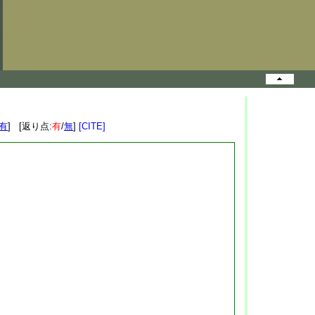
有
] [返り点:
有
/
無
]
[CITE]