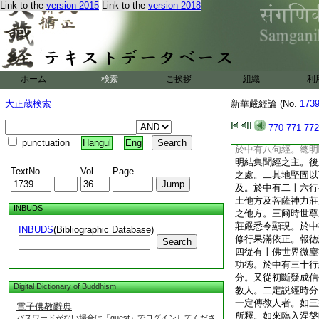
Link to the
version 2015
Link to the
version 2018
及信心同異差降意類
條貫。次第分明。令
惑故。爲品類均別義
後之第一。爲法界門
皆是一時無二念。同
多縁起同時之第一。
ホーム
検索
ご挨拶
組織
利
一多相容不同門。以
不可以如情所繋故名
大正蔵検索
新華嚴經論 (No.
173
二隨文釋義者。從如
量功徳以來。於中有
770
771
772
分。一從初如是我聞
punctuation
Hangul
Eng
於中有八句經。總明
明結集聞經之主。後
TextNo.
Vol.
Page
之處。二其地堅固以
及。於中有二十六行
土他方及菩薩神力莊
INBUDS
之他方。三爾時世尊
莊嚴悉令顯現。於中
INBUDS
(Bibliographic Database)
修行果滿依正。報徳
Search
四從有十佛世界微塵
功徳。於中有三十行
分。又從初斷疑成信
Digital Dictionary of Buddhism
教人。二定説經時分
一定傳教人者。如三
電子佛教辭典
所釋。如來臨入涅槃
パスワードがない場合は「guest」でログインしてくださ