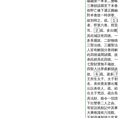
礙融第一本末二會略
三漸頓該羅至下末會
前即亡修下通正圓融
對本會故一時併擧。
故別明之。疏。
1
者。即第六卷。然室
耳。
2
疏。多出聰
其此城説有四徳。一
多美麗故。二財物徳
三聖法徳。三藏聖法
人皆有解脱分善得解
此四徳遠聞諸國。故
表此經具此四徳。一
七聖財寶無不備故。
四契入法界眞解脱故
故。
6
疏。逝多
7
王所生太子。太子初
名。表依善友勝出魔
云以表依人。疏。給
出太子梵語。疏出長
具法財。能令一切證
下出雙擧二人之由。
等皆説祇桓記中其事
大乘唯識有六現觀。
五智諦邊智諦六究竟