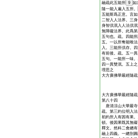
融疏此五能所
9
如
隨一能入遍入五所。
五能斯爲正意。言如
二智入人法界。三身
身智倶泯入人法倶泯
無障礙法界。此爲第
五句也。疏。四能所
五。一以所奪能唯法
入。三能所倶存。四
有前後。疏。五一異
五句。一能所一味。
四一異雙泯。五上之
理思之
大方廣佛華嚴經隨疏
大方廣佛華嚴經隨疏
第八十四
唐清涼山大華嚴
疏。第三約位明入法
初約所入有因有果。
頓。後因果既其無礙
釋文。然科二會總有
融上四義。一總別圓