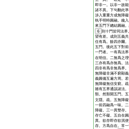
即非一。以非一故能
諸不異。下句翻此準
渉入重重方成無障礙
執手明時圓融。纔入
來五門下總結圓融。
6
則十門皆同法界
望有差。成則五義共
住有爲。餘四亦爾。
五門。後此五下對前
一門者。一有爲法界
在明信。二無爲之理
三亦有爲亦無爲。法
四非有爲非無爲界。
無障礙非滿不窮顯義
義圓備互遍方周。若
無障礙無信安窮。疏
雖有五界通該諸法。
類。然類開五門。五
文隱。疏。五無障礙
一前四融爲一味。二
障礙。三一異雙存。
存亡不礙。五自在圓
異。欲存即存欲泯便
存。方爲自在。常一