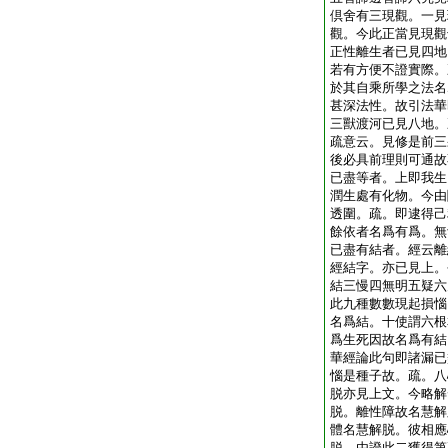
倶舍有三現觀。一見
觀。今此正當見現觀
正性離生者已見四地
若有方便不證實際。
於其自乘所學之法名
甚深法性。故引法華
三獸渡河已見八地。
疏意云。見修是前三
後必具前理則可通故
已盡等者。上即我生
潤生處有化物。今由
透圍。疏。即逮得己
餘依者名爲有爲。無
已盡有結者。經云離
經結字。亦已見上。
結三慢四無明五疑六
此九種數數現起損惱
名爲結。十使謂六根
爲生死因故名爲有結
華經論此句即諸漏已
惱是種子故。疏。八
脱亦見上文。今略解
脱。離性障故名慧解
體名慧解脱。彼相應
脱。由證此二獲得第