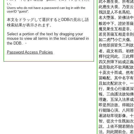
此不應生畏。所有諸
い。
此應生大畏。乃至云
Users who do not have a password can log in with the
userID "guest".
我説是人不名爲犯。
名大墮落。於佛法中
本文をドラッグして選択するとDDBの見出し語
般若中下。證於菩薩
検索結果が表示されます。
魔見衆生互相是非。
Select a portion of the text by dragging your
若見菩薩互相是非則
mouse to view all terms in the text contained in
如二虎鬥小亡大傷。
the DDB. ・
自他並損皆失二利故
者。疏文有四。初標
Password Access Policies
釋刊定同此。三此釋
四又所障下結成正義
疏意取此不欲局配故
十及次十而成。然有
當略配。其中名字有
且如次配於次十。一
行。衆生心行最甚深
報。三由護法故知佛
理趣。五深入法界成
即是所詮故。得能詮
行能隨心演。八同菩
著諸劫常現影像。十
智。從次十生既如次
説。上依不開若開合
法。則此開前合。若