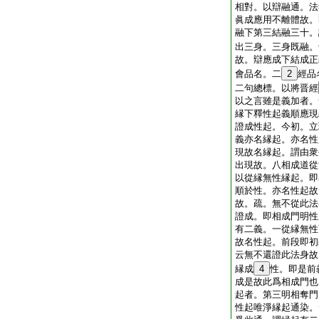
相對。以辯融通。法
眞成應用不離體故。
融下第三結融三十。
出三身。三身既融。
故。辯應成下結成正
會品名。二
2
經品
二句總標。以將晋經
以之言雖是義加者。
縁下釋性起義順應現
證成性起。今初。立
義亦名縁起。亦名性
現故名縁起。謂由衆
出現故。八相成道從
以從縁無性縁起。即
順於性。亦名性起故
故。疏。無不從此法
證成。即相成門明性
有二義。一從縁無性
故名性起。前段即初
云無不還證此法身故
縁成
4
性。即是前
成是故此爲相成門也
起者。第三明相奪門
性起唯淨縁起通染。