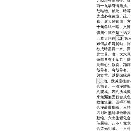
九劫起有情漸住。壞
前十九劫有情漸捨。
劫唯増。然此二時等
先成必在後壞。疏。
疏。廣大難知周十方
十句各結一喩。文皆
體無生滅亦是下結文
五卷大悲經
13
第
難何故名爲賢劫。阿
欲成時盡爲一水。淨
此世界。唯一大水見
蓮華各有千葉甚可愛
此華心生歡喜。踊躍
哉希有。奇哉希有。
興於世。以是因縁遂
1
劫。我滅度後當
合前者。一清淨離垢
約能成。若約所成義
來無漏無盡智合成色
故如無漏。四禪不壞
合淨莊嚴風輪。三持
四迥出無能壞合勝高
動輪。六出生變化合
莊嚴輪。八不可究竟
合普光明藏。十不可