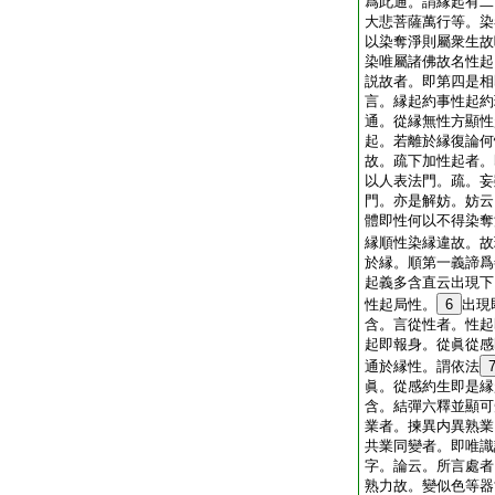
爲此通。謂縁起有二
大悲菩薩萬行等。染
以染奪淨則屬衆生故
染唯屬諸佛故名性起
説故者。即第四是相
言。縁起約事性起約
通。從縁無性方顯性
起。若離於縁復論何
故。疏下加性起者。
以人表法門。疏。妄
門。亦是解妨。妨云
體即性何以不得染奪
縁順性染縁違故。故
於縁。順第一義諦爲
起義多含直云出現下
性起局性。
6
出現
含。言從性者。性起
起即報身。從眞從感
通於縁性。謂依法
眞。從感約生即是縁
含。結彈六釋並顯可
業者。揀異内異熟業
共業同變者。即唯識
字。論云。所言處者
熟力故。變似色等器