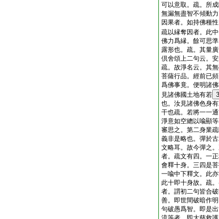
可以意取。疏。所成
無漏無盡智不傾動力
因果者。如持佛種性
疏以縁奪因者。此中
佛力爲縁。餘可思準
露形也。疏。其量廣
倶舍頌上二句云。安
疏。故淨名云。其無
菩薩行品。經前已頻
爲佛事竟。便明諸佛
見諸佛國土地有若
也。汝見諸佛色身有
干也疏。若將一一通
淨意如空總以喩顯等
審思之。第二身業疏
義非是略也。彈於古
文略耳。故今彈之。
者。疏文有四。一正
會釋十身。三四是菩
一喩中下釋文。此亦
此十即十身故。疏。
者。謂初二句皆合破
善。即世間破暗作明
句破愚爲智。即是出
流等者。即大慈救護