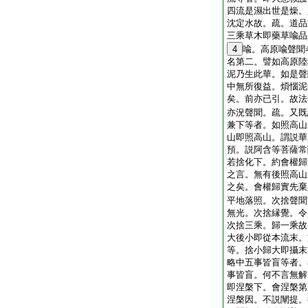
四流是濕出世是燥。
沈定水故。疏。道品
三乘草木即藥草喩品
4
喩。高原喩聲聞
名第二。譬如高原陸
泥乃生此華。如是聲
中無所復益。煩惱泥
矣。前亦已引。故法
亦況聲聞。疏。又既
兼下等者。如照高山
山即照高山。謂説華
預。説阿含等菩薩常
若捨化下。約會權歸
之言。無有後照高山
之矣。會權歸實先棄
平地落照。次捨聲聞
無光。次捨縁覺。令
次捨三乘。歸一乘故
大後小即從本流末。
等。捨小歸大即攝末
略中五事皆盲等者。
事皆盲。何不言無解
即涅槃下。會涅槃第
涅槃因。不説闡提。