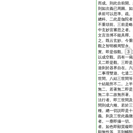
而成。則此合前開。
則如次義已周圓。如
承前可以思準。疏。
總科。二此是伽陀者
不重頌前。三前是略
中玄妙宜審思之者。
文言浩博不能具釋。
之。既云玄妙。今重
觀之智明横周竪永。
實。即是假觀。
3
以成空觀。四有一偈
又二即是觀。三即是
遊刹於器界自在。六
二事理雙遊。七遣二
世間。八結三世間等
十結能所不二。上半
無二。若著無二即是
無二非二故無所著。
法行者。即三世間及
間則成六種。若於三
種。總一切説即是十
義。刹及三世此義微
者。一塵即攝一切。
者。如色即顯質礙即
顯無性等。言則觸類