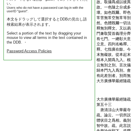
故。取攝爲成以彼異
い。
故。一色隨之分成多
Users who do not have a password can log in with the
userID "guest".
壞。如色既爾。即色
常苦無常空無常等別
本文をドラッグして選択するとDDBの見出し語
然。色體既爾一切法
検索結果が表示されます。
釋無別釋文。又以易
Select a portion of the text by dragging your
門兼取賢首義理分齊
mouse to view all terms in the text contained in
有七門。一總彰大意
the DDB. ・
立意。四列名略釋。
釋。七指廣在餘。今
Password Access Policies
末無礙故。從本起末
根本入開爲九入。根
云無別之別。言次攝
歸本門九入爲別。會
有此差別者。別而無
大方廣佛華嚴經隨疏
大方廣佛華嚴經隨疏
第五十三
唐清涼山大華嚴
疏。論云。一切所説
體状目之爲相。義別
智中故。疏。此言説
先擧論此顯下。疏釋