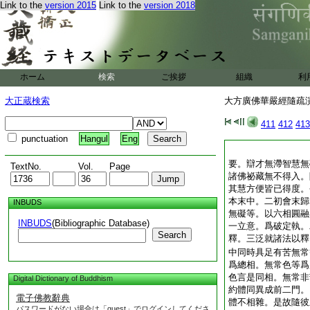
Link to the
version 2015
Link to the
version 2018
ホーム
検索
ご挨拶
組織
利
大正蔵検索
大方廣佛華嚴經隨疏演義
411
412
413
punctuation
Hangul
Eng
要。辯才無滯智慧無
TextNo.
Vol.
Page
諸佛祕藏無不得入。
其慧方便皆已得度。
本末中。二初會末歸
INBUDS
無礙等。以六相圓融
INBUDS
(Bibliographic Database)
一立意。爲破定執。
Search
釋。三泛就諸法以釋
中同時具足有苦無常
爲總相。無常色等爲
色言是同相。無常非
Digital Dictionary of Buddhism
約體同異成前二門。
電子佛教辭典
體不相雜。是故隨彼
パスワードがない場合は「guest」でログインしてくださ