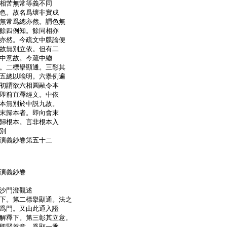
相苦無常等義不同
色。故名爲壞非實成
無常爲總亦然。謂色無
餘四例知。餘同相亦
亦然。今疏文中牒論便
故無別立依。但有二
中意故。今疏中總
。二標擧顯通。三彰其
五總以喩明。六擧例遍
初謂欲六相圓融令本
即前直釋經文。中依
本無別於中説九故。
末歸本者。即向會末
歸根本。言非根本入
別
演義鈔卷第五十二
演義鈔卷
寺沙門澄觀述
下。第二標擧顯通。法之
爲門。又由此通入證
解釋下。第三彰其立意。
即賢首意。爲顯一乘