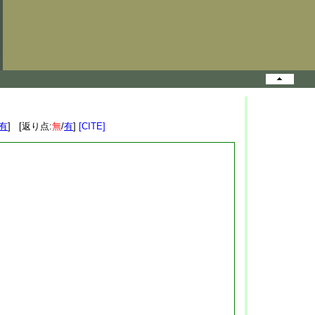
有
] [返り点:
無
/
有
]
[CITE]