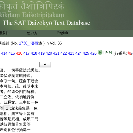
用条件
使い方
English
鈔 (No.
1736_
澄觀
述 ) in Vol. 36
414
415
416
417
418
419
420
421
422
423
424
425
426
[行番号:
無
/
礙。一切菩薩法式悉知。
降伏衆魔遊戲神通。
今取一句。疏自下通會
本可知。疏。後明本末
者。然遠公四門解釋。
二立依。依初地行例
。四釋文。三中如一色
等
1
諸法義集爲一色
別相。無常等上皆有
苦等是異相。成壞二門
以彼異相苦無常等
差別多色得攝爲一