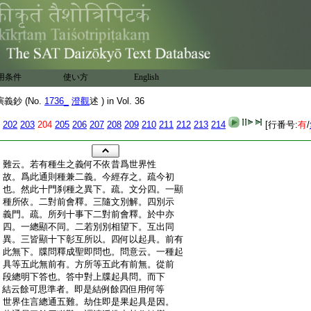
用条件
使い方
English
鈔 (No.
1736_
澄觀
述 ) in Vol. 36
202
203
204
205
206
207
208
209
210
211
212
213
214
[行番号:
有
/
:
難云。若有種生之義何不依昔爲世界性
:
故。爲此通則種兼二義。今經存之。疏今初
:
也。然此十門刹種之異下。疏。文分四。一顯
:
種所依。二對前會釋。三隨文別解。四別示
:
義門。疏。所列十事下二對前會釋。於中亦
:
四。一總顯不同。二若別別相望下。互出同
:
異。三皆顯十下彰互所以。四何以起具。前有
:
此無下。牒問釋成聖即問也。問意云。一種起
:
具等五此無前有。方所等五此有前無。從前
:
段總明下答也。答中對上牒起具問。而下
:
結云餘可思準者。即是結例餘四但用何等
:
世界住言總通五難。劫住即是果起具是因。