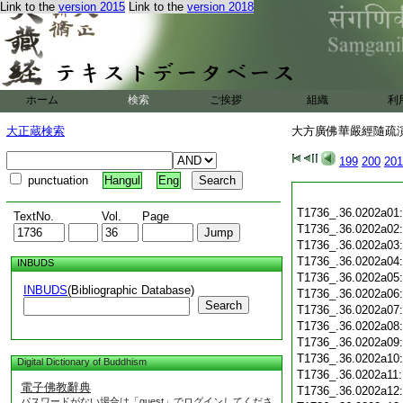
Link to the
version 2015
Link to the
version 2018
ホーム
検索
ご挨拶
組織
利
大正蔵検索
大方廣佛華嚴經隨疏演義
199
200
201
punctuation
Hangul
Eng
T1736_.36.0202a01
TextNo.
Vol.
Page
T1736_.36.0202a02
T1736_.36.0202a03
T1736_.36.0202a04
INBUDS
T1736_.36.0202a05
INBUDS
(Bibliographic Database)
T1736_.36.0202a06
Search
T1736_.36.0202a07
T1736_.36.0202a08
T1736_.36.0202a09
T1736_.36.0202a10
Digital Dictionary of Buddhism
T1736_.36.0202a11
電子佛教辭典
T1736_.36.0202a12
パスワードがない場合は「guest」でログインしてくださ