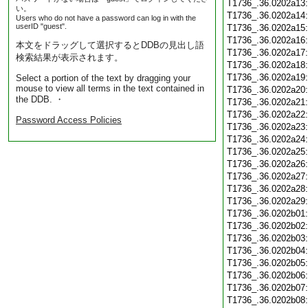
T1736_.36.0202a13
い。
T1736_.36.0202a14
Users who do not have a password can log in with the
userID "guest".
T1736_.36.0202a15
T1736_.36.0202a16
本文をドラッグして選択するとDDBの見出し語
T1736_.36.0202a17
検索結果が表示されます。
T1736_.36.0202a18
T1736_.36.0202a19
Select a portion of the text by dragging your
mouse to view all terms in the text contained in
T1736_.36.0202a20
the DDB. ・
T1736_.36.0202a21
T1736_.36.0202a22
Password Access Policies
T1736_.36.0202a23
T1736_.36.0202a24
T1736_.36.0202a25
T1736_.36.0202a26
T1736_.36.0202a27
T1736_.36.0202a28
T1736_.36.0202a29
T1736_.36.0202b01
T1736_.36.0202b02
T1736_.36.0202b03
T1736_.36.0202b04
T1736_.36.0202b05
T1736_.36.0202b06
T1736_.36.0202b07
T1736_.36.0202b08