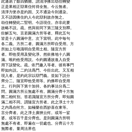
:
此通易了餘四猶難。謂清淨佛出劫住轉變
:
正是果相正辯果住何得全無。今云無者。
:
清淨方便亦是約因。又不通染今則通染。
:
又不語因佛住約人今此辯刹故亦無之。
:
劫住轉變此二竪明。今語現住。亦非此要
:
故略不説。疏。然與前同下第三隨文別釋。
:
但解五句。言若圓滿方所等者。釋此五句
:
皆是十八圓滿中意。次下當明。此中毎句
:
各二義。方所二者。圓滿方所即自受用。方
:
所如上引唯識明自受用土相。隨宜方所
:
者。即他受用及變化淨。然依佛地十八圓
:
滿。唯約他受用説。今約圓通故進入自受
:
用下該變化。疏。依門趣入等者。彼有事門
:
即如向説。二約法爲門。今但出此。又互相
:
現入者。是約此宗以辯門義。並如下説分
:
齊分二。隨宜即他受用等。約佛即自受用
:
土。行列與下第十加持。各約事法分爲二
:
問。圓滿方所云無處不有。圓滿分齊十方無
:
際二相何別。答若識隨宜方所分齊。即知圓
:
滿二相不同。謂隨宜方所者。此之淨土十方
:
之内爲在何方。如極樂在西妙喜在東等。
:
言分齊者。此之淨土廣狹云何。或等一娑
:
婆。或等百千是分齊也。是則圓滿方所明
:
無處不有者。即遍在一切處也。分齊云十方
:
無際者。量周法界也