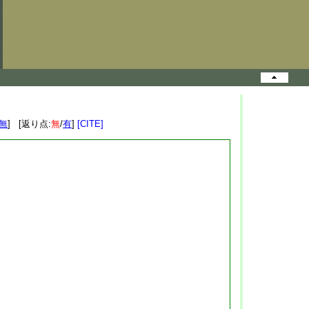
無
] [返り点:
無
/
有
]
[CITE]