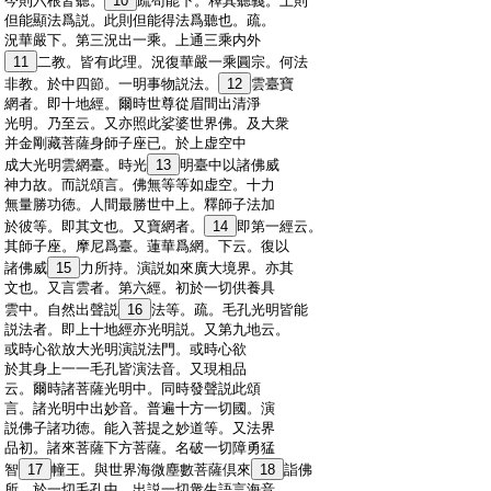
:
今則六根皆聽。
10
疏苟能下。釋其聽義。上則
:
但能顯法爲説。此則但能得法爲聽也。疏。
:
況華嚴下。第三況出一乘。上通三乘内外
:
11
二教。皆有此理。況復華嚴一乘圓宗。何法
:
非教。於中四節。一明事物説法。
12
雲臺寶
:
網者。即十地經。爾時世尊從眉間出清淨
:
光明。乃至云。又亦照此娑婆世界佛。及大衆
:
并金剛藏菩薩身師子座已。於上虚空中
:
成大光明雲網臺。時光
13
明臺中以諸佛威
:
神力故。而説頌言。佛無等等如虚空。十力
:
無量勝功徳。人間最勝世中上。釋師子法加
:
於彼等。即其文也。又寶網者。
14
即第一經云。
:
其師子座。摩尼爲臺。蓮華爲網。下云。復以
:
諸佛威
15
力所持。演説如來廣大境界。亦其
:
文也。又言雲者。第六經。初於一切供養具
:
雲中。自然出聲説
16
法等。疏。毛孔光明皆能
:
説法者。即上十地經亦光明説。又第九地云。
:
或時心欲放大光明演説法門。或時心欲
:
於其身上一一毛孔皆演法音。又現相品
:
云。爾時諸菩薩光明中。同時發聲説此頌
:
言。諸光明中出妙音。普遍十方一切國。演
:
説佛子諸功徳。能入菩提之妙道等。又法界
:
品初。諸來菩薩下方菩薩。名破一切障勇猛
:
智
17
幢王。與世界海微塵數菩薩倶來
18
詣佛
:
所。於一切毛孔中。出説一切衆生語言海音