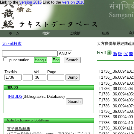
Link to the
version 2015
Link to the
version 2018
ホーム
検索
ご挨拶
組織
利
大正蔵検索
大方廣佛華嚴經隨疏演義
95
96
97
98
punctuation
Hangul
Eng
T1736_.36.0094a01
TextNo.
Vol.
Page
T1736_.36.0094a02
T1736_.36.0094a03
INBUDS
T1736_.36.0094a04
T1736_.36.0094a05
INBUDS
(Bibliographic Database)
T1736_.36.0094a06
Search
T1736_.36.0094a07
T1736_.36.0094a08
T1736_.36.0094a09
Digital Dictionary of Buddhism
T1736_.36.0094a10
T1736_.36.0094a11
電子佛教辭典
パスワードがない場合は「guest」でログインしてくださ