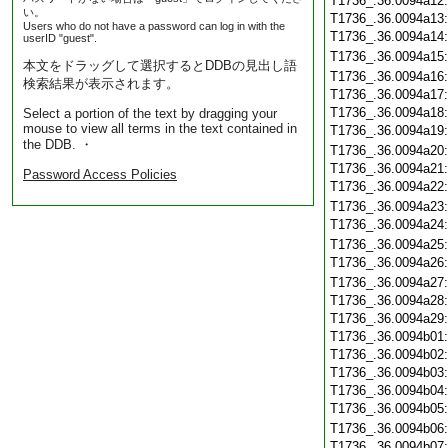
T1736_.36.0094a12
い。
T1736_.36.0094a13
Users who do not have a password can log in with the
T1736_.36.0094a14
userID "guest".
T1736_.36.0094a15
本文をドラッグして選択するとDDBの見出し語
T1736_.36.0094a16
検索結果が表示されます。
T1736_.36.0094a17
T1736_.36.0094a18
Select a portion of the text by dragging your
mouse to view all terms in the text contained in
T1736_.36.0094a19
the DDB. ・
T1736_.36.0094a20
T1736_.36.0094a21
Password Access Policies
T1736_.36.0094a22
T1736_.36.0094a23
T1736_.36.0094a24
T1736_.36.0094a25
T1736_.36.0094a26
T1736_.36.0094a27
T1736_.36.0094a28
T1736_.36.0094a29
T1736_.36.0094b01
T1736_.36.0094b02
T1736_.36.0094b03
T1736_.36.0094b04
T1736_.36.0094b05
T1736_.36.0094b06
T1736_.36.0094b07