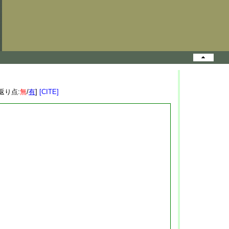
[返り点:
無
/
有
]
[CITE]