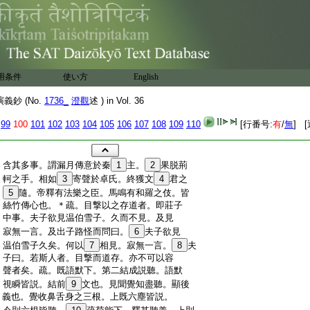
用条件
使い方
English
鈔 (No.
1736_
澄觀
述 ) in Vol. 36
99
100
101
102
103
104
105
106
107
108
109
110
[行番号:
有
/
無
] 
:
含其多事。謂漏月傳意於秦
1
主。
2
果脱荊
:
軻之手。相如
3
寄聲於卓氏。終獲文
4
君之
:
5
隨。帝釋有法樂之臣。馬鳴有和羅之伎。皆
:
絲竹傳心也。＊疏。目撃以之存道者。即莊子
:
中事。夫子欲見温伯雪子。久而不見。及見
:
寂無一言。及出子路怪而問曰。
6
夫子欲見
:
温伯雪子久矣。何以
7
相見。寂無一言。
8
夫
:
子曰。若斯人者。目撃而道存。亦不可以容
:
聲者矣。疏。既語默下。第二結成説聽。語默
:
視瞬皆説。結前
9
文也。見聞覺知盡聽。顯後
:
義也。覺收鼻舌身之三根。上既六塵皆説。