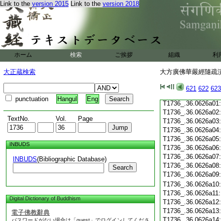
Link to the
version 2015
Link to the
version 2018
T1736_.36.0625c19
T1736_.36.0625c20
T1736_.36.0625c21
T1736_.36.0625c22
T1736_.36.0625c23
T1736_.36.0625c24
ホーム
検索
ご挨拶
組織
利
T1736_.36.0625c25
T1736_.36.0625c26
大正蔵検索
大方廣佛華嚴經隨疏演義
T1736_.36.0625c27
T1736_.36.0625c28
621
622
623
T1736_.36.0625c29
punctuation
Hangul
Eng
T1736_.36.0626a01
T1736_.36.0626a02
TextNo.
Vol.
Page
T1736_.36.0626a03
T1736_.36.0626a04
T1736_.36.0626a05
INBUDS
T1736_.36.0626a06
T1736_.36.0626a07
INBUDS
(Bibliographic Database)
T1736_.36.0626a08
Search
T1736_.36.0626a09
T1736_.36.0626a10
T1736_.36.0626a11
Digital Dictionary of Buddhism
T1736_.36.0626a12
T1736_.36.0626a13
電子佛教辭典
T1736_.36.0626a14
パスワードがない場合は「guest」でログインしてくださ