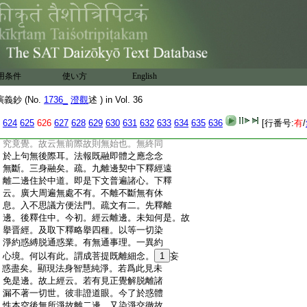
:
相。以其遠離微細念故得見心性。心即常
:
住名究竟覺。下云不離此心即冥符理義。
:
然覺心初起心無初相。自有二意。一者覺是
:
能覺心是所覺。心是初相即業相是微細念。
:
最初迷眞不覺心動。今無此相故。二者覺
:
心合明。謂正覺心起無能起相。故與理冥。
用条件
使い方
English
:
若有起相不合理故。正
14
此取意。故云心
:
無初相冥符於理。義兼於前。以無細念故。
鈔 (No.
1736_
澄觀
述 ) in Vol. 36
:
無覺相由依法相。化身有始有終。報身有
:
始無終。法身無始無終。今符於理報亦
624
625
626
627
628
629
630
631
632
633
634
635
636
[行番号:
有
/
:
無始。故云始覺同本覺。無復始本之異。名
:
究竟覺。故云無前際故則無始也。無終同
:
於上句無後際耳。法報既融即體之應念念
:
無斷。三身融矣。疏。九離邊契中下釋經遠
:
離二邊住於中道。即是下文普遍諸心。下釋
:
云。廣大周遍無處不有。不離不斷無有休
:
息。入不思議方便法門。疏文有二。先釋離
:
邊。後釋住中。今初。經云離邊。未知何是。故
:
擧晋經。及取下釋略擧四種。以等一切染
:
淨約惑縛脱通惑業。有無通事理。一異約
:
心境。何以有此。謂成菩提既離細念。
1
妄
:
惑盡矣。顯現法身智慧純淨。若爲此見未
:
免是邊。故上經云。若有見正覺解脱離諸
:
漏不著一切世。彼非證道眼。今了於惑體
:
性本空後無所淨故離二邊。又染淨交徹故