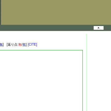
無
] [返り点:
無
/
有
]
[CITE]