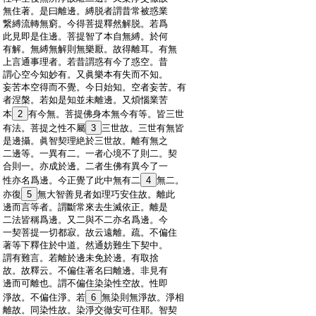
:
無住著。是曰離邊。縛脱者謂昔常被惑業
:
繋縛流轉無窮。今得菩提釋然解脱。若爲
:
此見即是住邊。菩提智了本自無縛。於何
:
有解。無縛無解則無樂厭。故得離耳。有無
:
上言通事理者。若昔謂惑有今了惑空。昔
:
謂心空今知妙有。又眞樂本有失而不知。
:
妄苦本空得而不覺。今日始知。空者妄苦。有
:
者涅槃。若如是知並未離邊。又煩惱業苦
:
本
2
有今無。菩提佛身本無今有等。皆三世
:
有法。菩提之性不屬
3
三世故。三世有無皆
:
是邊攝。眞智契理絶於三世故。離有無之
:
二邊等。一異有二。一者心境不了則二。契
:
合則一。亦成於邊。二者生佛有異今了一
:
性亦名爲邊。今正覺了此中無有二
4
無二。
:
亦復
5
無大智善見者如理巧安住故。離此
:
邊而言等者。謂斷常來去生滅依正。離是
:
二法皆稱爲邊。又二與不二亦名爲邊。今
:
一契菩提一切都寂。故云遠離。疏。不偏住
:
著等下釋住於中道。然通妨難生下契中。
:
謂有難言。若離於邊未免於邊。有取捨
:
故。故釋云。不偏住著名曰離邊。非見有
:
邊而可離也。謂不偏住染染性空故。性即
:
淨故。不偏住淨。若
6
無染則無淨故。淨相
:
離故。同染性故。染淨交徹安可住耶。智契