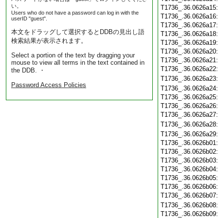
い。
T1736_.36.0626a15
Users who do not have a password can log in with the
T1736_.36.0626a16
userID "guest".
T1736_.36.0626a17
本文をドラッグして選択するとDDBの見出し語
T1736_.36.0626a18
検索結果が表示されます。
T1736_.36.0626a19
T1736_.36.0626a20
Select a portion of the text by dragging your
T1736_.36.0626a21
mouse to view all terms in the text contained in
T1736_.36.0626a22
the DDB. ・
T1736_.36.0626a23
Password Access Policies
T1736_.36.0626a24
T1736_.36.0626a25
T1736_.36.0626a26
T1736_.36.0626a27
T1736_.36.0626a28
T1736_.36.0626a29
T1736_.36.0626b01
T1736_.36.0626b02
T1736_.36.0626b03
T1736_.36.0626b04
T1736_.36.0626b05
T1736_.36.0626b06
T1736_.36.0626b07
T1736_.36.0626b08
T1736_.36.0626b09