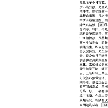
無量名字不可算數。
所不能知故。乃至八
清淨者。謂初靜慮中
非想處邊際。是名清
中所有最後邊際。由
障故名清淨。
8
通
名清淨。釋曰。今疏
記根是第四清淨。五
中互相攝故。及品類
五出生諸定者。即雜
明能出生。即依起信
云久習純熟。乃至得
云。復次依是三昧故
切諸佛法身與衆生身
三昧。當知眞如是三
能生無量三昧。經言
云。五智印等三萬五
方便善巧無量無邊。
間等者。倶舍定品云
超至間超爲成。三洲
分爲二類。一者有漏
還下名逆。今疏已委
異類名間。相隣名次
至間超爲成者。
13