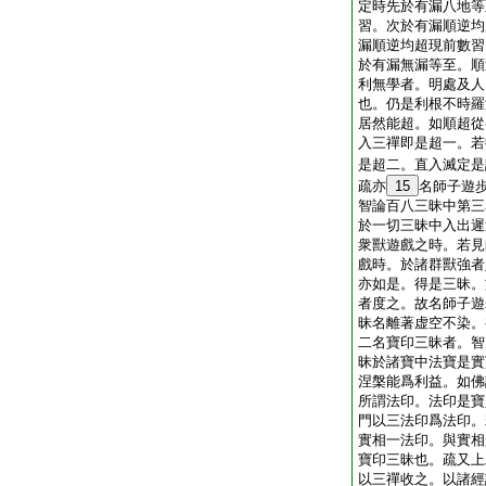
定時先於有漏八地等
習。次於有漏順逆均
漏順逆均超現前數習
於有漏無漏等至。順
利無學者。明處及人
也。仍是利根不時羅
居然能超。如順超從
入三禪即是超一。若
是超二。直入滅定是
疏亦
15
名師子遊
智論百八三昧中第三
於一切三昧中入出遲
衆獸遊戲之時。若見
戲時。於諸群獸強者
亦如是。得是三昧。
者度之。故名師子遊
昧名離著虚空不染。
二名寶印三昧者。智
昧於諸寶中法寶是實
涅槃能爲利益。如佛
所謂法印。法印是寶
門以三法印爲法印。
實相一法印。與實相
寶印三昧也。疏又上
以三禪收之。以諸經