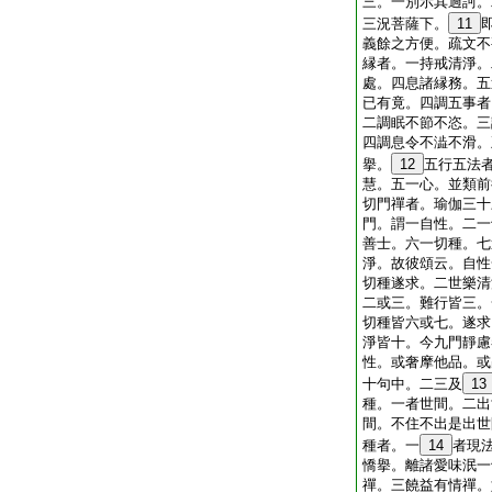
三。一別示其過訶。
三況菩薩下。
11
義餘之方便。疏文不
縁者。一持戒清淨。
處。四息諸縁務。五
已有竟。四調五事者
二調眠不節不恣。三
四調息令不澁不滑。
擧。
12
五行五法
慧。五一心。並類前
切門禪者。瑜伽三十
門。謂一自性。二一
善士。六一切種。七
淨。故彼頌云。自性
切種遂求。二世樂清
二或三。難行皆三。
切種皆六或七。遂求
淨皆十。今九門靜慮
性。或奢摩他品。或
十句中。二三及
13
種。一者世間。二出
間。不住不出是出世
種者。一
14
者現
憍擧。離諸愛味泯一
禪。三饒益有情禪。