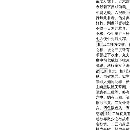
後之方便下。以六對
令般若下反成前義。
相資之義。六況般
行無此君者。借外典
好竹。到處即皆樹之
不得一日無此君耳。
不移。今明萬行不得
七方便中先隨文釋。
8
以二種方便收。
之相。後之三度皆有
求菩提下收束。九力
度中前七成就下收束
論説。慈行童女入海
從
10
其志。相別
獄。自省無罪。獄主
諸罪人知同此罪。便
主瞋恚以鐵叉撃頭。
疏貪有二種等。略有
六中。總有五種。論
欲欲欲貪。二於外身
貪。四色欲色貪。五
慈恩
11
二解初貪
起欲界微少之欲故名
名欲貪。二云内身是
於内身欲。於内身欲