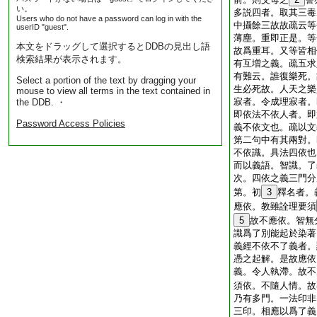
い。
多説四者。取其三毒
Users who do not have a password can log in with the
中攝餘三故故疏云等
userID "guest".
薄塵。重即正是。等
本文をドラッグして選択するとDDBの見出し語
故爲重耳。又等皆相
検索結果が表示されます。
有互増之義。疏五求
有難云。誰復樂死。
Select a portion of the text by dragging your
生必死故。人天之樂
mouse to view all terms in the text contained in
寂者。令成理寂者。
the DDB. ・
即依法不依人者。即
Password Access Policies
義不依文也。疏以文
第二句中有其兩對。
不依識。具法四依也
而以義語。智識。了
次。四依之義三門分
第。初
3
釋名者。
應依。教雖詮理要須
5
故不應依。智無
識爲了別能起於染著
義經不依不了義者。
憑之起解。是故應依
義。令人執滯。故不
須依。不隨人情。故
乃有多門。一法印非
三印。相應以爲了義