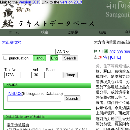
Link to the
version 2015
Link to the
version 2018
離差別故。任持差別
故。界差別故。修行
自有七種。一貪行。
五尋
10
伺行。六
特伽羅者。謂有猛
ホーム
検索
ご挨拶
組織
利
可愛境界。而能發
大正蔵検索
大方廣佛華嚴經隨疏演義
此釋
時無有斷滅
如
長時
307
308
309
者亦爾。各隨自境猛
点:
無
/
有
]
[CITE]
punctuation
Hangul
Eng
分補特伽羅者。謂住
劣。住平等境煩惱故
TextNo.
Vol.
Page
故。釋曰。猛揀前五
成自性。隨境勢力煩
謂勝境貪心即増。劣
INBUDS
五於下劣境起上品貪
過分等。或與境等名
INBUDS
(Bibliographic Database)
無偏勝劣故云等也。
Search
羅者。謂住自性位薄
位煩惱相。今此煩惱
上所縁境界。而微薄
Digital Dictionary of Buddhism
勝對治力所
1
推伏
等於前境。境勝則貪
電子佛教辭典
パスワードがない場合は「guest」でログインしてくださ
前。則父母之
2
讐