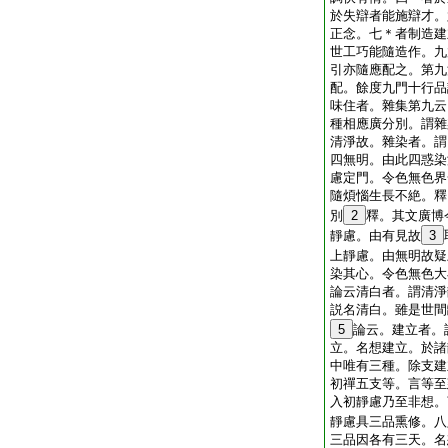
於失辯者能施辯才。
正念。七＊者制造建
世工巧能隨造作。九
引亦隨應配之。第九
配。餘度九門十行品
味住者。雜集第九云
種相應廣分別。謂雜
清淨故。雜染者。謂
四無明。由此四惑染
慮定門。令色無色界
隨煩惱生長不絶。釋
別
2
釋。其文廣博
靜慮。由有見故
3
上靜慮。由無明故疑
染其心。令色無色大
論云清白者。謂清淨
説名清白。雖是世間
5
論云。建立者。
立。名想建立。於諸
中唯有三種。除支建
初禪五支等。言等至
入初靜慮乃至非想。
靜慮具三品熏修。八
三品因各有三天。名