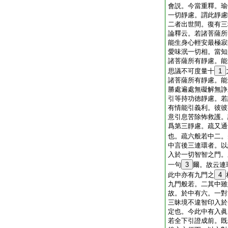
會説。今當重釋。瑜
一切靜慮。謂此靜慮
二者出世間。復有三
論釋云。若諸菩薩所
能生身心輕安最極寂
愛味泯一切相。當知
諸菩薩所有靜慮。能
思議不可度量十
1
諸菩薩所有靜慮。能
勝處遍處無礙解無諍
引等持功徳靜慮。若
有情能引義利。彼彼
意引息苦除怖救護。
爲第三靜慮。疏又通
也。疏六般若中二。
中言後三連環者。以
入於一切智智之門。
一句
3
爾。故云連
此中亦有九門之
4
九門般若。二其中雖
故。於中有六。一對
三昧境不違智印入於
定也。今此中有入眞
若全下引證成前。既