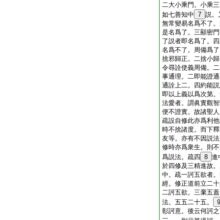
二大小乘門。小乘三
如七善知中
7
説。
無常變易名爲不了。
是名爲了。三顯密門
了説者即名爲了。四
名爲不了。周備爲了
捨邪歸正。二捨小歸
令尋詮使義周備。二
事通理。二即能證通
通詮上二。四約能説
即以上義以爲次第。
法愛者。謂眞實觀智
便不證實。故諸聖人
疏設自修此亦爲利他
時不捨諸度。而下釋
友等。亦有不因説法
修時亦爲衆生。則不
爲説法。疏四
8
進
於四修及三精進故。
中。疏一訶五欲者。
經。修正道前立二十
二訶五欲。三棄五蓋
法。五五二十五。
彰訶意。後云何訶之