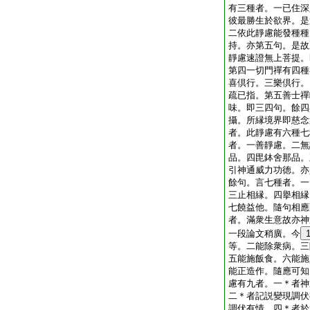
有三種者。一已住深
彼最勝生於欲界。是
二依此靜慮能發種種
持。亦第五句。是故
靜慮速證無上菩提。
第四一切門禪有四種
喜倶行。三樂倶行。
疏已指。第五善士禪
味。即三四句。餘四
攝。所縁境界即慈念
者。此靜慮有六種七
者。一善靜慮。二無
品。四毘鉢舍那品。
引神通威力功徳。亦
餘句。言七種者。一
三止相縁。四擧相縁
七饒益他。隨句相應
者。滿衆生意故亦神
一段論文稍廣。今
等。二能除衆病。三
五能施飯食。六能施
能正造作。隨應可知
慮有九者。一＊者神
二＊者記説變現調伏
調伏有情。四＊者於