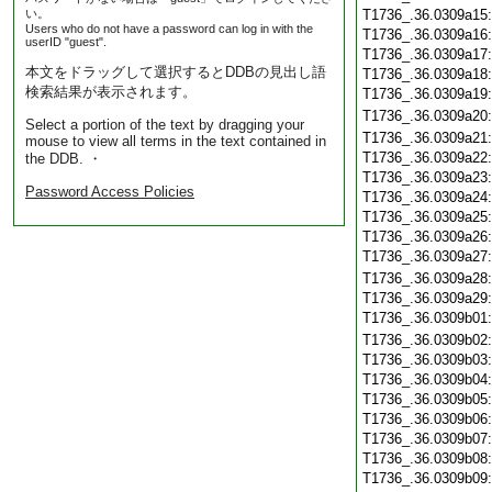
い。
T1736_.36.0309a15
Users who do not have a password can log in with the
T1736_.36.0309a16
userID "guest".
T1736_.36.0309a17
本文をドラッグして選択するとDDBの見出し語
T1736_.36.0309a18
検索結果が表示されます。
T1736_.36.0309a19
T1736_.36.0309a20
Select a portion of the text by dragging your
T1736_.36.0309a21
mouse to view all terms in the text contained in
T1736_.36.0309a22
the DDB. ・
T1736_.36.0309a23
Password Access Policies
T1736_.36.0309a24
T1736_.36.0309a25
T1736_.36.0309a26
T1736_.36.0309a27
T1736_.36.0309a28
T1736_.36.0309a29
T1736_.36.0309b01
T1736_.36.0309b02
T1736_.36.0309b03
T1736_.36.0309b04
T1736_.36.0309b05
T1736_.36.0309b06
T1736_.36.0309b07
T1736_.36.0309b08
T1736_.36.0309b09