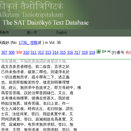
:
覺證成。疏二約見性下。此上即藏和尚意。
:
此下即天台圓教之意。故云昔人竪説五種
:
菩提。我即横開六即。此中當其分眞即也。
:
於中四。一正明。二若爾下設難。三請以下
:
解釋。先喩圓融法。後喩行布。四依於此
:
義下結成。疏又即由此義廢高就下等者。亦
用条件
使い方
English
:
天台意。智者雖説四教三教及至果
13
處無
:
14
有實事。但就教中施設有果。進入位後
鈔 (No.
1736_
澄觀
述 ) in Vol. 36
:
果即便虚。如別教説三賢十地。修三賢位
:
則有可修。及至登地更無有別。別教十
307
308
309
310
311
312
313
314
315
316
317
318
319
[行番号:
有
/
:
地證竟但是圓家住耳。即由此義圓教初住
:
自在過地。不知此意故謂此會是説十地。
:
疏文含多意者標也。前二敍昔。言求之於
:
己尚未免求者。破第二釋也。則違淨名於
:
一切法應無所求。疏今釋有二下。述正義
:
也。前意即順般若性空。後意則明事理雙
:
現。經云。無所求中吾故求之。即方等經中。佛
:
爲雷音菩薩。説於法華昔因縁已。又云。過
:
去有佛名栴檀華。彼佛去世甚久。我於彼
:
時如汝無異。彼有菩薩。名曰上首。作一
:
乞士入城乞食。時有比丘。名曰恒伽。謂乞
:
士言。汝從何來。答曰。我從眞實中來。又
:
問何謂眞實。答曰。寂滅相故名爲眞實。又
:
問。寂滅相中。有所求無所求耶。答曰。無
:
所求。又問。無所求者。何用求耶。答曰。無