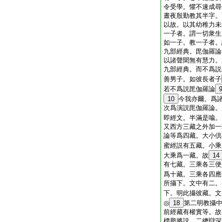
令受學。懼不速成尋
晝夜殷勤教其半字。
以故。以其幼稚力未
一子者。謂一切衆生
如一子。教一子者。
九部經典。毘伽羅論
以諸聲聞無有慧力。
九部經典。而不爲説
善男子。如彼長者子
若不爲説毘伽羅論
10
今我亦爾。爲
次爲演説毘伽羅論。
即經文。半滿是喩。
又西方三藏之外加一
論等爲四藏。大小倶
蜜經説有五藏。小乘
大乘爲一藏。故
14
有七藏。三乘各三便
爲十藏。三乘各四應
所攝下。文中有二。
下。明此攝彼藏。文
◎
18
第二明教攝
前經藏有權實等。故
標擧將説。二總辯深