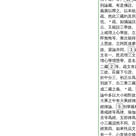
則論藏。有是佛説。
義廣以釋之。以本統
疏。然此三藏約其所
也。＊疏。如攝論説
云。又能説三學故。
上戒増上心學故。立
即無悔等。漸次能得
上慧故。立阿毘達磨
故。梁論亦同。
1
文非一。毘尼増三文
増心學増慧學。是名
二藏
2
等。疏文有
三故。莊嚴下引證。
於中分三。初正出爲
別故下。出三乘三藏
成二藏之義。＊疏。
論中多以大小相對故
大乘之中有大乘經律
經律論。
5
別華嚴
善戒經等爲律。瑜伽
含等爲經。五部律爲
小三藏迢然不同。言
經第四。如來性品文
有一子。心常憶念憐