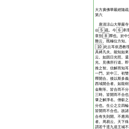
大方廣佛華嚴經隨疏
第六
唐清涼山大華嚴
◎
5
疏。今
6
承
章別
8
釋也。於中
難云。既極位方知。
10
此云耳依憑教
具縛凡夫。能知如來
云。如因日光照。還
光。見佛所行道。即
推之智。信解而知耳
一門。於中三。初雙
釋開合。後以斯多義
西域開合者。如龍樹
金剛等。皆合而不分
三時。皆開而不合也
肇之解淨名。僧叡之
分也。生公之立四輪
皆開而不合也。故諸
合有失則開。不應局
者。周易云。天下殊
謂若千逕九逵王城不