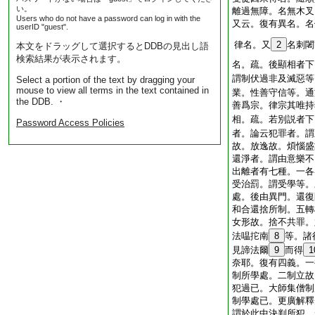
い。
離過無障。名無木叉
Users who do not have a password can log in with the
又云。復有異名。名
userID "guest".
律名。又
2
名刺闍
本文をドラッグして選択するとDDBの見出し語
検索結果が表示されます。
名。疏。後顯相者下
謂制伏過非及滅惡等
Select a portion of the text by dragging your
mouse to view all terms in the text contained in
業。性善守信等。通
the DDB. ・
善爲宗。律宗其唯持
相。疏。若別説者下
Password Access Policies
者。論云犯罪者。謂
故。放逸故。煩惱盛
還淨者。謂由意樂不
出離者有七種。一各
受治罰。謂受學等。
處。後由異門。還復
和合還捨所制。五轉
女形故。捨不共罪。
法嗢拕南
8
等。諸
見諦法爾
9
而得
1
奈耶。復有四義。一
制所學處。二制立故
犯過已。大師集僧制
制學處已。更廣解釋
謂於此中決判所犯。