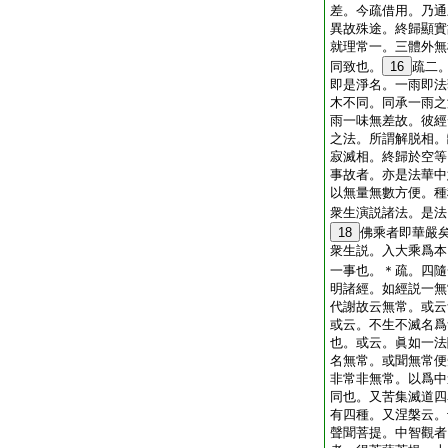
差。今疏借用。乃通
異故殊途。終歸顯實
就理常一。三體外無
同致也。
16
疏二
即是淨名。一雨即法
木不同。同承一雨之
雨一味無差故。彼經
之法。所謂解脱相。
寂滅相。終歸於空等
事故者。亦是法華中
以無量無數方便。種
衆生演説諸法。是法
18
佛乘者即華嚴
衆生説。入大乘爲本
一事也。＊疏。四隨
明諸經。如經説一無
代謝故云無常。或云
或云。不生不滅名爲
也。或云。眞如一法
名無常。或聞無常便
非常非無常。以爲中
同也。又苦集滅道四
有四種。又涅槃云。
聲聞菩提。中智觀者