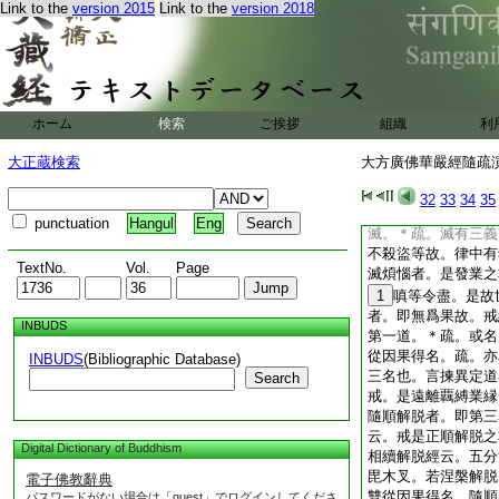
Link to the
version 2015
Link to the
version 2018
敵對翻。正稱爲律。
尼。或云鞞泥迦。毘
梵音輕重不同。傳有
毘奈耶。此云調伏。
辯異名。於中有四。
毘膩多。此云已調伏
ホーム
検索
ご挨拶
組織
利
一云。滅諸惡法。故
則毘尼
10
但是毘
大正蔵検索
大方廣佛華嚴經隨疏演義
耶。調伏之義有乖。
等皆梵音輕重。則毘
32
33
34
35
其調伏與滅二義耳。
punctuation
Hangul
Eng
滅。＊疏。滅有三義
不殺盜等故。律中有
TextNo.
Vol.
Page
滅煩惱者。是發業之
1
嗔等令盡。是故
者。即無爲果故。戒
INBUDS
第一道。＊疏。或名
從因果得名。疏。亦
INBUDS
(Bibliographic Database)
三名也。言揀異定道
Search
戒。是遠離覊縛業縁
隨順解脱者。即第三
云。戒是正順解脱之
Digital Dictionary of Buddhism
相續解脱經云。五分
毘木叉。若涅槃解脱
電子佛教辭典
雙從因果得名。隨順
パスワードがない場合は「guest」でログインしてくださ