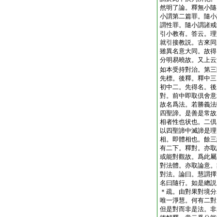
然明了論。釋無小隨
小謂第二篇罪。隨小
謂性罪。隨小謂諸戒
引小教有。答云。理
就引接教説。古來同
雖異名意大同。故得
分明易曉故。又上云
如本受持對治。第三
先標。後釋。釋中三
初中二。先得名。後
對。前中即取倶舍意
故名爲法。若勝義法
四聖諦。是善是常故
相者性也状也。二倶
以四聖諦中滅諦是理
相。即體相也。餘三
有二下。釋對。亦取
或能對觀故。爲此屬
對法體。亦取論意。
對法。論曰。慧謂擇
名曰隨行。如是總説
＊疏。由對果對境分
唯一淨慧。何有二對
但是對而非是法。非