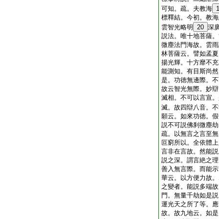
可知。疏。夫教海
標釋結。今初。教海
雲智光略明
20
深
説法。唯十地菩薩。
微塵法門海故。雲雨
林菩薩云。譬如孟夏
揚光輝。十方靡不充
能測知。有目斯尚然
是。功徳無邊際。不
故云智光無際。妙辯
滅相。不可以言宣。
滅。故四辯八音。不
願云。如來功徳。假
説不可説佛刹微塵劫
疏。以無言之言至無
叵窮所以。全依體上
言非在言故。然能説
説之深。謂言絶之理
善入無言際。而能示
華云。以方便力故。
之變者。能説多端故
門。無量千劫如是説
運光天之所了等。應
故。故九地云。如是