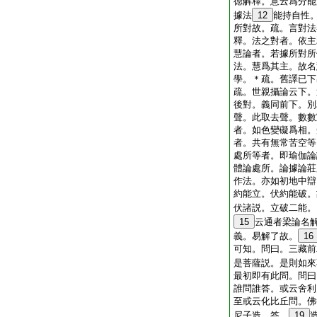
徳解釋。意云爲分能
據法
12
能持自性
所對故。疏。言對法
釋。法之對者。依主
慧論者。若據所對所
法。慧爲其主。故名
學。＊疏。舊譯已下
疏。世親攝論云下。
後對。義同前下。別
聲。此取去聲。數數
者。如色變礙爲相。
者。共有無常苦空等
處所等者。即瑜伽論
體論處所。論據論莊
作法。亦如初地中辯
約能立。伏約能破。
伏諸説。立破二能。
15
云通者梁論名
義。易解了故。
16
可知。問曰。三藏前
是菩薩説。是則如來
最初即有此問。問曰
誰問誰答。或云舍利
至或云化比丘問。佛
尼子造。答。
19