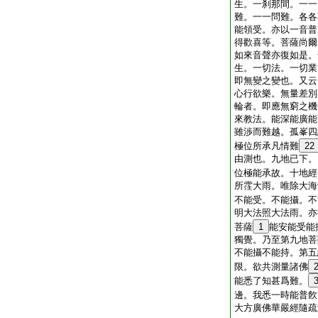
生。一刹那間。一一
難。一一問難。各各
能領受。亦以一音普
得歡喜等。菩薩尚爾
如來音聲亦復如是。
生。一切法。一切業
即無變之變也。又云
心行欲樂。無量差別
輪者。即應無窮之機
來教法。能深能廣能
雖渉而難越。孤峯四
極位所承凡情難
22
由測也。九地已下。
位極能承故。十地經
所霔大雨。唯除大海
不能受。不能攝。不
明大法照大法雨。亦
菩薩
1
能安能受能
獨覺。乃至第九地菩
不能攝不能持。第五
限。欲共測量諸佛
能悉了知甚爲難。
邊。我悉一時能普飮
大方廣佛華嚴經隨疏