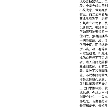
現妙喜極樂等土。二
段。全是今師由差別
不見此意。豈知經旨
有三。前二云同者順
五或見釋迦下。約經
引無著立功徳名。後
以會經文。彼論具云
所知障對治聖道即一
能治故。無著論詺爲
一切障處故。經。名
但明十度。而掲總云
所不具。疏。有等言
不定始成者。即此段
成佛道已經不可思議
者。遮天台師之謬釋
嚴雖則玄妙。而有二
義。是故不説聲聞作
覺。不説本師壽量久
即是此經説久成處。
前則法華壽量不能該
三七日思惟等跡。就
成爲跡。今經之本則
則能今能久。生公亦
耶是之。若伽耶是者
長安獨是乎。長短斯