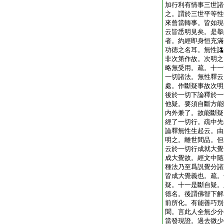
加行利有情事三世諸
之。謂於三世平等性
來曾當轉事。皆如現
云皆悉明見矣。是擧
者。約經即身恒充滿
功徳之名耳。無性詺
非次第作故。次明之
略無受用。疏。十一
一切諸法。無性釋云
處。作斷疑事故次明
後於一切下論釋於一
他疑。要須自斷方能
内外兼了。故能斷疑
經了一切行。疏中先
論釋無性生起云。由
明之。離世間品。但
云於一切行成就大覺
成大覺故。經文中隨
種法乃至爲説覺分諸
皆成大覺義也。疏。
疑。十一是斷自疑。
徳名。後謂佛智下解
前所化。有能善巧別
聞。言此人全無少分
當發現證。過去微少