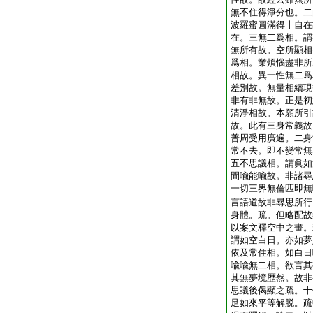
無不住得淨分也。二
波羅蜜圓滿得十自在
在。三無二爲相。謂
無所有故。空所顯相
爲相。業煩惱盡非所
相故。異一性無二爲
差別故。無量相續現
非有非無故。正是初
清淨相故。本願所引
故。此有三身常義故
普周受用廣遍。二身
常不去。即不變常無
五不思議相。謂眞如
間喩能喩故。非諸尋
一切三界無倫匹即無
言語道故非尋思所行
身體。疏。但略配故
以案文釋空中之畫。
謂如空白日。亦如夢
依及常住相。如白日
喩喩無二相。欲言其
其無夢境歴然。故非
思議後偈顯之疏。十
足如來平等解脱。疏