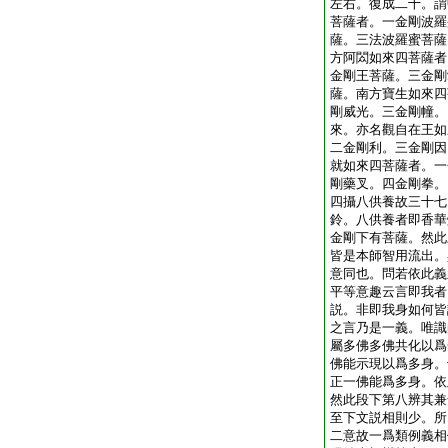
左右。復成二十。謂
菩薩者。一金剛波羅
薩。三法波羅蜜菩薩
方阿閦如來四菩薩者
金剛王菩薩。三金剛
薩。南方寶生如來四
剛威光。三金剛幢。
來。亦名觀自在王如
二金剛利。三金剛因
就如來四菩薩者。一
剛藥叉。四金剛拳。
四攝八供養故三十七
鈴。八供養者即香華
金剛下有菩薩。然此
皆是本師智用流出。
意同也。問若依此義
平等意趣云言即我者
説。非即我身如何皆
之言乃是一義。唯識
屬多佛多佛共化以爲
佛能示現以爲多身。
正一佛能爲多身。依
然此段下第八辨其兼
至下文説相則少。所
二意故一爲類例義相