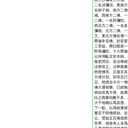
二名須彌頂。東南方
名師子相。南方二佛
滅。西南方二佛。一
二佛。一名阿彌陀。
西北方二佛。一名多
彌相。北方二佛。一
王。東北方佛名壞一
釋迦牟尼佛。於娑婆
三菩提。釋曰既第一
即爲彌陀。十六釋迦
云何渾亂言皆本師。
復更問言。豈法華經
法華答之。法華壽量
然燈佛等。又復言其
方便分別。則等言已
言。然燈去今方一僧
佛大通智勝。已經無
祇劫豈爲方便。故應
比之壽量劫數不多。
大千地種以爲其墨。
下一點。以爲校量彼
量百千阿僧祇劫。豈
云。譬如五百萬億那
世界。假使有人末爲