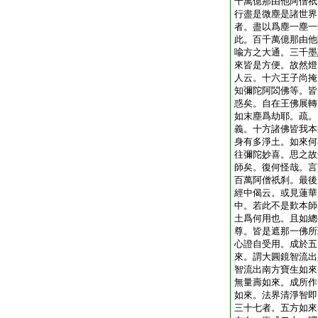
千萬億那由他阿僧祇
行盡是微塵是諸世界
者。盡以爲塵一塵一
此。百千萬億那由他
喩方之大通。三千墨
來皆是方便。故然燈
人云。十六王子尚掩
知彌陀阿閦佛等。皆
惑矣。自在王佛展轉
如末塵爲劫耶。疏。
義。十方諸佛皆我本
身有多淨土。如來何
往彌陀妙喜。思之故
師矣。復何怪哉。言
百萬阿僧祇刹。最後
經中偈云。或見蓮華
中。若此不是歎本師
土爲何用也。且如總
尊。皆是遮那一佛所
心證自受用。成於五
來。謂大圓鏡智流出
智流出南方寶生如來
無量壽如來。成所作
如來。法界清淨智即
三十七者。五方如來