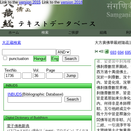
Link to the
version 2015
Link to the
version 2018
文成立今義。六故知
決他經。七以理推下
八然此段下。辨其包
有三意。一東方之佛
是本師。二阿彌陀充
於本方即釋迦矣。三
ホーム
検索
ご挨拶
組織
利
有見爲阿閦彌陀諸佛
外救云。今明阿閦彌
大正蔵検索
大方廣佛華嚴經隨疏演義
阿閦。何得引是本師
此者。普賢本讃本師
693
694
695
諸佛遍此何成讃我本
punctuation
Hangul
Eng
者。娑婆當中刹海種
佛刹塵數世界圍繞。
TextNo.
Vol.
Page
西方過十萬億佛土。
況於一刹塵數。況十
内。皆是化境。況華
INBUDS
佛刹微塵數世界種。
刹微塵數世界。皆是
INBUDS
(Bibliographic Database)
皆是遮那如來分身化
Search
内。何得非是本師釋
耶。五引他經成立中
既十方中皆是釋迦分
Digital Dictionary of Buddhism
閦佛等近而非耶。六
二經。一引清淨平等
電子佛教辭典
大寶積第十七無量壽
パスワードがない場合は「guest」でログインしてくださ