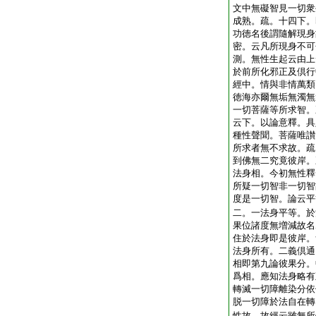
文中無礙智見一切衆
成熟。疏。十四下。
功徳名後謂隨解現身
密。云凡所現身不可
測。無性生起云由上
於前所化邪正及倶行
經中。情與非情萬類
徳海亦爾無垢無濁無
一切菩薩等所求智。
云下。以論意釋。具
種性聲聞。菩薩唯讃
所求者無不求故。疏
到佛無二究竟彼岸。
法身相。今初無性釋
所疑一切智非一切智
度是一切智。論云平
二。一法身平等。於
果位諸度無増減故名
住於法身即是彼岸。
法身所有。二義倶通
相即第九論彼果分。
爲相。應知法身略有
轉滅一切障離染分依
脱一切障於法自在轉
性故。故經云雖無所