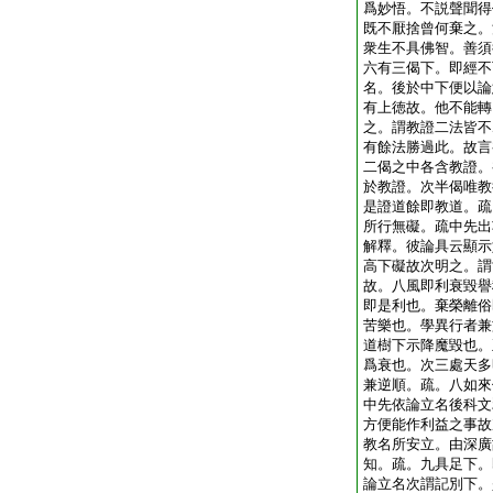
爲妙悟。不説聲聞得
既不厭捨曾何棄之。
衆生不具佛智。善須
六有三偈下。即經不
名。後於中下便以論
有上徳故。他不能轉
之。謂教證二法皆不
有餘法勝過此。故言
二偈之中各含教證。
於教證。次半偈唯教
是證道餘即教道。疏
所行無礙。疏中先出
解釋。彼論具云顯示
高下礙故次明之。謂
故。八風即利衰毀譽
即是利也。棄榮離俗
苦樂也。學異行者兼
道樹下示降魔毀也。
爲衰也。次三處天多
兼逆順。疏。八如來
中先依論立名後科文
方便能作利益之事故
教名所安立。由深廣
知。疏。九具足下。
論立名次謂記別下。