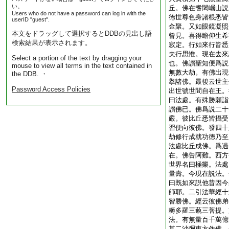
い。
丘。佛在耆闍崛山説
Users who do not have a password can log in with the
徳世尊色身諸根悉皆
userID "guest".
金聚。又如眼鏡凝照
本文をドラッグして選択するとDDBの見出し語
曾見。喜得瞻仰生希
検索結果が表示されます。
寂定。行如來行皆悉
夫行思惟。現在去來
Select a portion of the text by dragging your
也。佛讃聖知便爲説
mouse to view all terms in the text contained in
無數大劫。有佛出現
the DDB. ・
擧諸佛。最後云世主
Password Access Policies
出世號世間自在王。
曰法處。有殊勝願詣
讃佛已。佛爲説二十
嚴。彼比丘悉皆攝受
習便向彼佛。發四十
劫修行成就功徳乃至
法處比丘成佛。爲過
在。佛告阿難。西方
世界名曰極樂。法處
量壽。今現在説法。
曰既如來説他昔因今
師耶。二引法華經十
智勝佛。經云彼佛弟
耨多羅三藐三菩提。
法。有無量百千萬億
其二沙彌東方作佛。