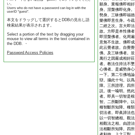
い。
願身。業報佛即相好
Users who do not have a password can log in with the
身。涅槃佛即化身。
userID "guest".
勢身。三昧佛即福徳
本文をドラッグして選択するとDDBの見出し語
樂佛即意生身。今疏
検索結果が表示されます。
二經之次。言大即法
故。方即是本性佛者
Select a portion of the text by dragging your
即涅槃佛者。化周遍
mouse to view all terms in the text contained in
意無不生故。佛即成
the DDB. ・
此云覺者故。自覺覺
Password Access Policies
佛。及三昧佛者。並
萬行之因嚴成相好莊
者。教法住持法不墜
心佛者。是威勢身心
一下。第二引佛地論
辯。攝此十句。以爲
障。三所證理。四所
説。後一喩明。然此
者。即具一切智是根
智。二所斷障中。以
種智斷所知障。種類
切法者。即眞諦法也
以一切智總相。觀法
相觀法之相。由證法
法相斷所知障。四所
者利他。上之三對。