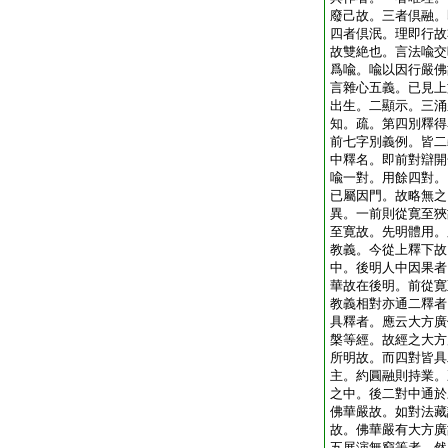
廢己故。三者倶融。
四者倶泯。理即行故
故雙絶也。言法喩交
爲喩。喩以因行嚴佛
言雜心五義。已見上
出生。二顯示。三涌
知。疏。第四別釋得
前七字別義例。皆二
中釋名。即前對辯開
喩一對。用餘四對。
已屬因門。故略無之
異。一前則從寛至狹
至寛故。先明體用。
教義。今從上釋下故
中。後明人中因果者
華故在後明。前從寛
教義相對亦通二釋者
具釋者。應云大方廣
槃等經。故經之大方
所明故。而四對皆具
主。約圓融則持業。
之中。後二對中通於
佛華嚴故。如對法藏
故。佛華嚴有大方廣
五展演無窮等者。然