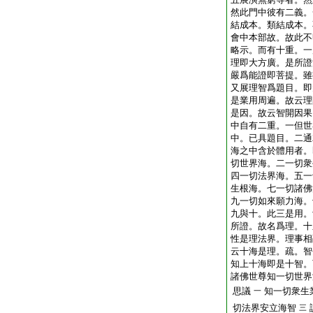
然此門中彼有二義。
結成本。類結成本。
會中本部故。故此不
略示。而有十重。一
理即大方廣。是所證
嚴爲能證即菩提。雖
又展理智爲題目。即
是業用周遍。故云理
是因。故云智開因果
中自有二重。一但世
中。已具題目。二通
海之中含於體用者。
切世界海。二一切衆
四一切法界海。五一
生根海。七一切諸佛
九一切如來願力海。
九與十。此三是用。
所證。故名爲理。十
性是理法界。理事相
云十海是理。疏。智
知上十海即是十智。
諸佛世尊知一切世界
思議
知一切衆生
一
切法界安立海智
三