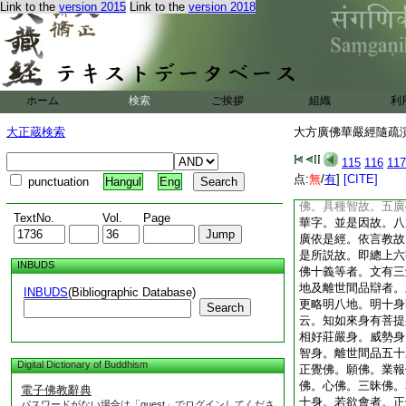
Link to the
version 2015
Link to the
version 2018
集論之四。攝入論之
義。二即三四廣徳廣
六對治破見。皆破義
大意同故。今取小異
同。謂集論一約言教
二約通辯甚深。入論
ホーム
検索
ご挨拶
組織
利
四約能生唯果。集論
別分一。治煩惱。六
大正蔵検索
大方廣佛華嚴經隨疏演義
論第五。已如前會故
之次。故不依題之次
115
116
117
大。體絶衆相不思議
点:
無
/
有
]
[CITE]
punctuation
Hangul
Eng
無類故。三廣攝是廣
佛。具種智故。五廣
TextNo.
Vol.
Page
華字。並是因故。八
廣依是經。依言教故
是所説故。即總上六
INBUDS
佛十義等者。文有三
地及離世間品辯者。
INBUDS
(Bibliographic Database)
更略明八地。明十身
Search
云。知如來身有菩提
相好莊嚴身。威勢身
智身。離世間品五十
Digital Dictionary of Buddhism
正覺佛。願佛。業報
佛。心佛。三昧佛。
電子佛教辭典
十身。若欲會者。正
パスワードがない場合は「guest」でログインしてくださ