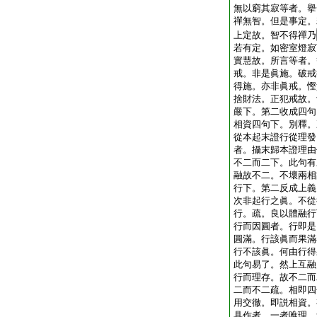
無以窮其寂等者。擧
禪無智。但是事定。
上定故。智不得禪乃
若有定。如密室燈寂
實慧故。所言等者。
戒。非是眞施。破戒
得施。亦非眞戒。慳
捨財法。正犯戒故。
嚴下。第二收成四句
相資四句下。別釋。
從本起末證行從理發
者。攝末歸本證理由
不二而二下。此句有
融故不二。不壞兩相
行下。第二反成上義
次非起行之眞。不從
行。疏。良以體融行
行而因圓者。行即是
圓滿。行該眞而果滿
行不該眞。何由行得
此句易了。然上互融
行而理存。故不二而
二而不二疏。相即四
用交徹。即説相資。
具作者。一者唯理。