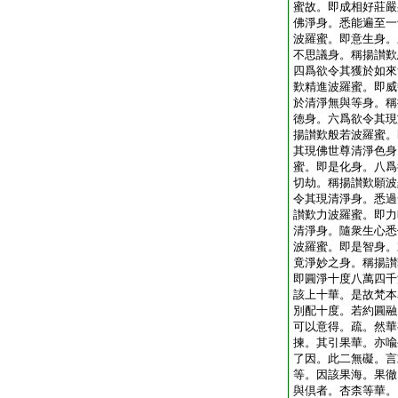
蜜故。即成相好莊嚴
佛淨身。悉能遍至一
波羅蜜。即意生身。
不思議身。稱揚讃歎
四爲欲令其獲於如來
歎精進波羅蜜。即威
於清淨無與等身。稱
徳身。六爲欲令其現
揚讃歎般若波羅蜜。
其現佛世尊清淨色身
蜜。即是化身。八爲
切劫。稱揚讃歎願波
令其現清淨身。悉過
讃歎力波羅蜜。即力
清淨身。隨衆生心悉
波羅蜜。即是智身。
竟淨妙之身。稱揚讃
即圓淨十度八萬四千
該上十華。是故梵本
別配十度。若約圓融
可以意得。疏。然華
揀。其引果華。亦喩
了因。此二無礙。言
等。因該果海。果徹
與倶者。杏柰等華。