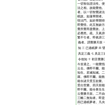
一切智自證法性。便
法之相。故能覺他。
者。以一切智覺諸法
眠故。如蓮華開者。
悟法門。如於華開得
即覺悟。此五無缺方
覺所覺而盡覺故。上
必應然。疏。又眞諦
繁不引者。即眞諦三
義者。謂覺勝天鼓
知
已過眠夢
三
四
具足三義
具足三
七
令他知
初言覺勝
十
今並過之。一能覺悟
云去。佛即不爾。能
知生。若滅知滅。二
羅。佛即不爾。能救
能令諸天受五欲樂。
受出世樂。四天鼓能
即不爾。能令衆生生
云覺勝天鼓。二不由
三離二無知者。即是
四已過眠夢者。凡夫