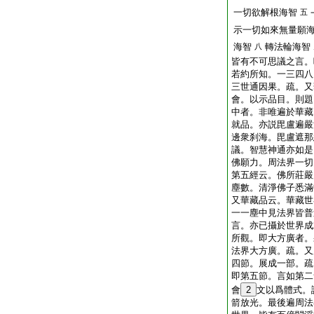
一切欲解根海智
五
示一切如來無量願
海智
轉法輪海智
八
皆有不可思議之言。
若約所知。一三四八
三世通因果。疏。又
會。以示品目。則題
中者。非唯遍於華藏
就品。亦説毘盧遍嚴
邊衆刹海。毘盧遮那
議。智慧神通亦如是
佛願力。周法界一切
第五經云。佛所莊嚴
塵數。清淨佛子悉滿
又華藏品云。華藏世
一一塵中見法界皆普
言。亦已攝於世界成
所觀。即大方廣者。
法界大方廣。疏。又
四節。展成一部。疏
即第五節。言如第二
會
2
文以爲體式。
箭放光。最後遍周法