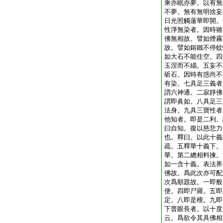
乘亦眠亦夢。以有無
不夢。無有無明捨妄
日光照觸蓮華即開。
性淨無染者。因時雖
佛無相故。譬如煙霧
故。譬如鎔鐵不停蚊
如大石不能住空。四
玉涅而不緇。五妄不
斫石。因時有惑尚不
有染。七具足三義者
謂六神通。二寂靜佛
謂即眞如。八具足三
法身。九具三寶性者
他知者。即是二利。
曰自知。復以慈悲力
也。釋曰。以此十義
疏。五釋華十義下。
華。第二總相料揀。
如一含十義。表法界
佛故。爲此次亦可配
次爲順題故。一即般
便。四即尸羅。五即
定。八即是檀。九即
下普眼長者。以十度
云。爲欲令其具佛相