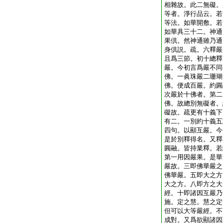
相雜故。此二無礙。
等者。淨行品云。若
等法。如華開敷。若
如華具三十二。神通
果倶。然神通雖乃通
身倶説。疏。六釋嚴
且爲三節。初十總釋
嚴。今初言爲嚴不同
佛。一眞珠嚴二珊瑚
佛。便成百嚴。約圓
次嚴於十佛者。第二
佛。故總別無礙者。
礙故。疏更有十義下
有二。一別約十義五
四句。以顯互嚴。今
是於別釋得名。又釋
圓融。皆持業釋。若
第一用因嚴果。是華
嚴故。三即佛華嚴之
佛華嚴。五即大之方
大之方。八即方之大
經。十即諸因互嚴乃
施。定之慧。慧之定
但可以大等嚴經。不
成對。又爲欲顯諸因