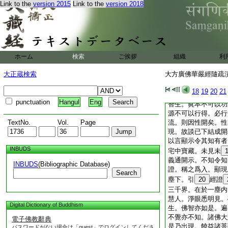
Link to the
version 2015
Link to the
version 2018
義。不
10
異分齊
理要。故別爲一門。
總後別。總中先躡前
釋。於中有三。初明
覺佛智無二體故。以
覆彼因義。是
13
ホーム
検索
ご挨拶
組織
利
迷眞如以成名相故。
大正蔵検索
大方廣佛華嚴經隨疏演義
而成妄想故。上對約
矣。三今令下。正明
18
19
20
21
相泯而
15
眞體
16
punctuation
Hangul
Eng
智生。眞本不可以功
源不可以行得。必行
TextNo.
Vol.
Page
流。則因性開矣。性
現。故談已下結成開
以言顯示令其知有者
INBUDS
宅中寶藏。未見未
義通開示。不知令知
INBUDS
(Bibliographic Database)
證。稱之爲入。顯現
Search
塵下。引
20
經證
三千界。在於一塵内
慧人。淨眼悉明見。
Digital Dictionary of Buddhism
生。佛智亦如是。遍
不覺亦不知。諸佛大
電子佛教辭典
是乃出現。饒益諸菩
パスワードがない場合は「guest」でログインしてくださ