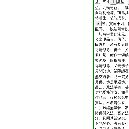
益。五速
1
證益。
益。九頓得益。十稱
自利利他等。而爲其
轉相生。後能成前。
5
等。實通十因。
配耳。一以法爾常説
一切時中常如法見。
又出現品云。佛子。
曰善見。若有見者眼
得清淨等。佛子。如
復如是。能作一切饒
來色身。眼得清淨。
得清淨等。又云佛子
見聞於佛。業障纒覆
無空過者。乃至究竟
見佛。佛是華嚴佛。
品云。此法希有。甚
信能受能讃説。如是
讃品云。設於念念中
實法。不名爲供養。
生。雖經無量苦。不
諸佛所入法。普於法
知。見聞其益深矣。
不能發心。設有發心
心時便成正覺等故。