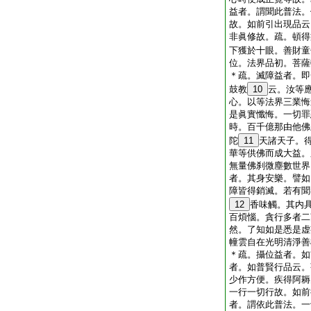
益者。謂聞此普法。
故。如前引出現品云
非眞修故。疏。頓得
下獲於十眼。善財童
位。法界品初。菩薩
＊疏。滅障益者。即
鼓教
10
云。汝等
心。以等法界三業悔
是眞實懺悔。一切罪
時。百千億那由他佛
陀
11
天諸天子。
華等供佛而成大益。
無量佛刹微塵數世界
者。其身安樂。譬如
障皆得銷滅。若有聞
12
香味觸。其内
百煩惱。貪行多者二
然。了知如是悉是虚
幢雲自在光明清淨善
＊疏。攝位益者。如
者。如普賢行品云。
少作方便。疾得阿耨
一行一切行故。如前
者。謂依此普法。一