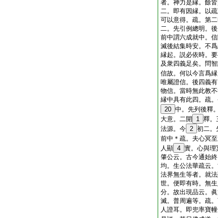
者。神力是縁。餘皆
二。即有因縁。以疏
可以意得。疏。第二
二。先引例總明。後
前中謂六成就中。信
滅後結集時安。不爲
縁起。説必依時。要
及衆四義足矣。問智
信故。何以今言爲縁
唯屬證信。後四義有
物信。當時無此教不
縁中具有此四。疏。
20
中。先列後釋
大意。二開
1
釋。
法源。今
2
初二。
前中＊疏。夫心冥至
人顯
4
實。心與理
肇公云。古今通始終
均。生公法華疏云。
法界無生等者。就法
世。便即有時。無生
分。故出現品云。眞
滅。普周遍等。疏。
人證耳。即兜率寶幢