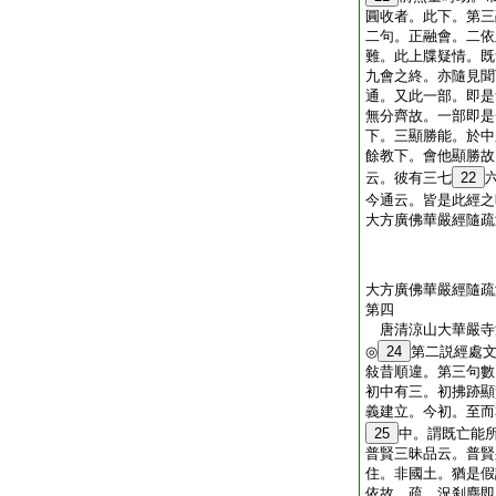
圓收者。此下。第三
二句。正融會。二依
難。此上牒疑情。既
九會之終。亦隨見聞
通。又此一部。即是
無分齊故。一部即是
下。三顯勝能。於中
餘教下。會他顯勝故
云。彼有三七
22
今通云。皆是此經之
大方廣佛華嚴經隨疏
大方廣佛華嚴經隨疏
第四
唐清涼山大華嚴
◎
24
第二説經處
敍昔順違。第三句數
初中有三。初拂跡顯
義建立。今初。至而
25
中。謂既亡能
普賢三昧品云。普賢
住。非國土。猶是假
依故。疏。況刹塵即