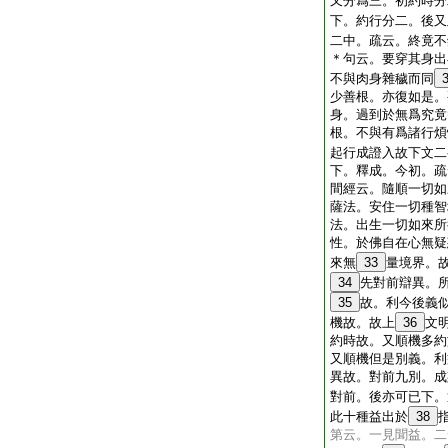
又分爲三。初約時分
下。約行分二。後又
二中。疏云。終竟不
＊句云。要穿其身出
不與肉身雜穢而同
少善根。亦復如是。
身。過到於無爲究竟
根。不與有爲諸行煩
起行成證入故下文二
下。釋成。今初。疏
間經云。隨順一切如
薩法。安住一切種智
法。出生一切如來所
性。於佛自在心無疑
來無
33
量境界。
34
先對前辯異。
35
故。利今後義
機故。故上
36
文
約時故。又順機多約
又順機但是別義。利
異故。對前九別。成
對前。後亦可已下。
此十種益出於
38
第云。一見聞益。二