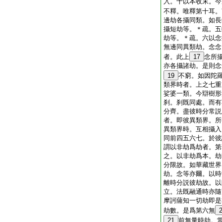
入。十以本收末。今
不釋。唯釋第十耳。
邊劫各攝同類。如長
攝短劫等。＊疏。五
劫等。＊疏。六以念
無邊同異類劫。念念
者。此上
17
念所
亦各攝諸劫。是則念
19
不窮。如因陀
類界時者。上之七重
娑婆一類。今辯樹形
刹。刹既同處。而有
分齊。盡彼時分常説
者。即彼異類界。所
異類界時。互相攝入
同前四五六七。於彼
謂以非劫爲劫者。第
之。以非劫爲本。劫
分限故。如華藏世界
劫。念等亦爾。以時
離時分説彼劫故。以
立。法既融通時亦隨
摩訶薩知一切劫即是
劫數。是爲第六無
21
前無量時劫。