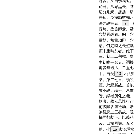
是説。某日佛成道。
於日。法界品云。菩
切分別網。超越一切
長短。染淨劫數顯示
涯之説等者。
7
二
長時。故旨歸云。常
念劫圓融者。約一念
量劫。無量劫即一念
劫。何定時之長短哉
顯十重時別者。此下
三。初上二句標。次
中初唯一念者。謂於
處説無邊法。二盡七
中。自受
10
大法
樂。第二七日。頓説
經。此經勝故。若以
故不説。論云。思惟
智。縁者所化之機。
物機。故云思惟行行
前後際各無邊劫。常
無暫息上三易故。疏
攝同類劫下。以義稍
云。四攝同類。五收
劫。七
15
劫念重