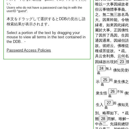
い。
唯以一大事因縁故者
Users who do not have a password can log in with the
但云事物體事事義。
userID "guest".
之。無二無三故名爲
本文をドラッグして選択するとDDBの見出し語
大。因果幹能。令物
検索結果が表示されます。
縁者。如來因此縁此
屬於大事。正因佛性
Select a portion of the text by dragging your
了因所了爲因。生因
mouse to view all terms in the text contained in
通因通果。因縁但語
the DDB. ・
故。彼經云。佛種從
Password Access Policies
種成菩提故。＊疏。
具云舍利弗。云何名
因縁故出現於
23
24
無上
佛知見使
義
25
同
示
衆生佛之
義
26
不知
衆生悟
佛
義
27
因
生入
佛知見
義
別。略釋如下。＊疏
難
28
而解。唯解
中亦二。先躡前總辯