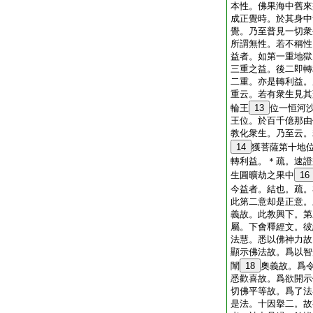
本性。佛果海中舊來
成正覺時。於其身中
覺。乃至普見一切衆
所謂無性。若不稱性
益者。如第一重地獄
三重之益。後二即轉
二重。亦是轉利益。
重云。若有衆生見其
輪王
13
位一恒河
王位。於百千億那由
教化衆生。乃至云。
14
獲菩薩第十地
轉利益。＊疏。速證
生圓曠劫之果中
16
今益者。結也。疏。
此第二意却是正意。
義故。此教興下。第
屬。下會釋經文。彼
法慧。悉以佛神力故
顯示佛法故。爲以智
闡
18
奧義故。爲
悉歡喜故。爲欲開示
切佛平等故。爲了法
是法。十因擧二。故