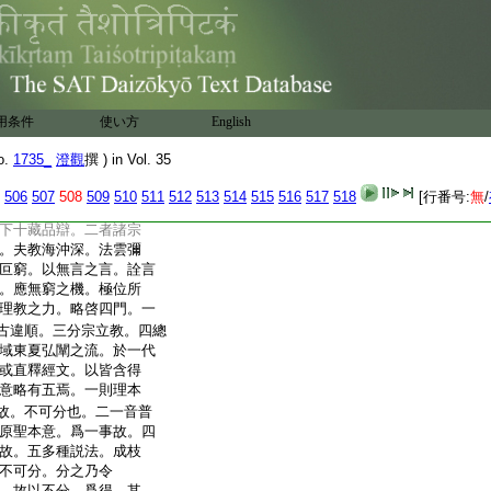
藉教。出無佛世。佛在
分爲二。即是大小半
者。此經三藏之中。正
二。十藏等品廣顯戒
故。若就修多羅中以
。具足主伴顯無盡故。
用条件
使い方
English
唯菩薩藏。若分權實。但
不攝故。若約此攝。乃
o.
1735_
澄觀
撰 ) in Vol. 35
此能包含。無量乘故。揀
明。已辯
9
藏攝。第
506
507
508
509
510
511
512
513
514
515
516
517
518
[行番号:
無
/
種。一者通相。十二
下十藏品辯。二者諸宗
。夫教海沖深。法雲彌
叵窮。以無言之言。詮言
。應無窮之機。極位所
理教之力。略啓四門。一
古違順。三分宗立教。四總
域東夏弘闡之流。於一代
或直釋經文。以皆含得
意略有五焉。一則理本
故。不可分也。二一音普
原聖本意。爲一事故。四
故。五多種説法。成枝
不可分。分之乃令
。故以不分。爲得。其