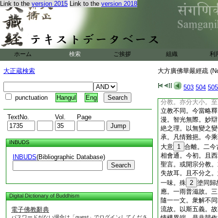
Link to the
version 2015
Link to the
version 2018
等經。又由縁覺多不
世時攝屬聲聞故。但
滿不同。第二明所攝
唯修多羅攝。兼詮餘
故。問明等品顯論義
義揀教。則唯十藏攝
ホーム
検索
ご挨拶
組織
利
教義融故。二藏之中
菩薩藏一分所攝。權
大正蔵検索
大方廣佛華嚴經疏 (N
至聲聞。亦此經攝。
於權實。至下立教中
503
504
505
二明教攝者。教有二
punctuation
Hangul
Eng
分教。亦分大小。至
立教不同。今當略釋
TextNo.
Vol.
Page
漫。智光無際。妙辯
絶之理。以無變之變
承。凡情難挹。今乘
INBUDS
大意
1
合離。二今
相會通。今初。且西
INBUDS
(Bibliographic Database)
聖言。或開宗分教。
Search
失故耳。且不分之。
一味。殊
2
塗同歸
應。一雨普滋故。三
Digital Dictionary of Buddhism
隨一一文。衆解不同
流故。以斯五義。故
電子佛教辭典
パスワードがない場合は「guest」でログインしてくださ
情構異端。是非競作