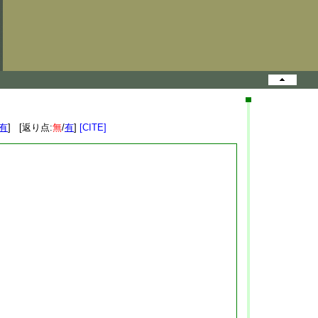
有
] [返り点:
無
/
有
]
[CITE]