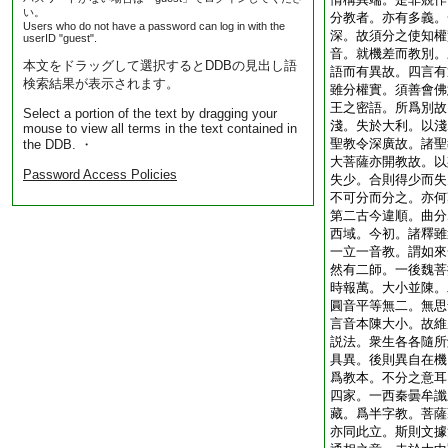
い。
分教者。亦有多義。
Users who do not have a password can log in with the
深。故須分之使知權
userID "guest".
音。就機差而教別。
本文をドラッグして選択するとDDBの見出し語
語而有異故。四言有
検索結果が表示されます。
雖分權實。須善會佛
王之密語。所爲別故
Select a portion of the text by dragging your
淺。失於大利。以淺
mouse to view all terms in the text contained in
聖教令深廣故。諸聖
the DDB. ・
大菩薩亦開教故。以
Password Access Policies
失少。合則得少而失
不可分而分之。亦何
第二古今違順。曲分
西域。今初。諸釋雖
一立一音教。謂如來
然有二師。一後魏菩
時報萬。大小並陳。
圓音平等無二。無思
言音本陳大小。故維
説法。衆生各各隨所
具異。後則異自在機
爲教本。不分之意耳
四家。一西秦曇牟讖
藏。爲半字教。菩薩
亦同此立。斯則文據