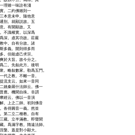
一理雖一味詮有淺
實。二約佛雖則一
三本意未申。隨他意
通別。就顯説故。五
意。有開顯故。又
。不識權實。以深爲
爲深。虚其功故。莊嚴
教中。自有分故。諸
斯多義。開則得多而
多。但能虚己求宗。
爽於大旨。故今分之。
爲二。先敍此方。後明
衆。略敍數家。勒爲五門。
一代之教。不離一音。
提流支云。如來一音同
二姚秦羅什法師云。佛一
普應。機聞自殊。非謂
摩經云。佛以一音演
解。上之二師。初則佛音
。各得圓音一義。然並
。第二立二種教。自有
三藏。立半滿教。即聲聞
藏。爲滿字教。隋遠法師。
涅槃。蓋是對小顯大。