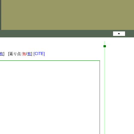
有
] [返り点:
無
/
有
]
[CITE]