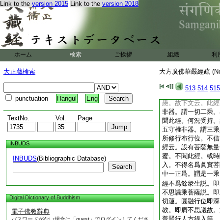
Link to the
version 2015
Link to the
version 2018
大方廣佛華嚴經疏卷
唐清涼山大華嚴
第四教所被機者。夫
上説義理弘深。未委
者十身圓音。今直彰
揀非器。後五彰所爲
ホーム
検索
ご挨拶
組織
利
聞生誹謗墮惡道故。
此經以求名利。不淨
大正蔵検索
大方廣佛華嚴經疏 (N
云。忘失菩提心修諸
實非器。謂如言取文
513
514
515
論云。隨聲取義有五
punctuation
Hangul
Eng
愚。故下文云。此經
非器。謂一切二乘。
TextNo.
Vol.
Page
聞此經。何況受持。
五守權非器。謂三乘
所修行布行位。不信
INBUDS
經云。設有菩薩無量
蜜。不聞此經。或時
INBUDS
(Bibliographic Database)
入。不得名爲眞實菩
Search
中一正爲。謂是一乘
經不爲餘衆生説。即
不思議乘菩薩説。即
Digital Dictionary of Buddhism
切運。圓融行位即深
教。即廣不思議故。
電子佛教辭典
普賢行人方得入等。
パスワードがない場合は「guest」でログインしてくださ