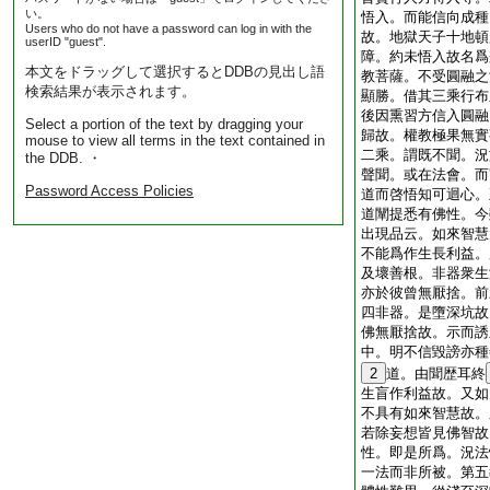
い。
悟入。而能信向成種
Users who do not have a password can log in with the
故。地獄天子十地頓
userID "guest".
障。約未悟入故名爲
本文をドラッグして選択するとDDBの見出し語
教菩薩。不受圓融之
検索結果が表示されます。
顯勝。借其三乘行布
後因熏習方信入圓融
Select a portion of the text by dragging your
歸故。權教極果無實
mouse to view all terms in the text contained in
二乘。謂既不聞。況
the DDB. ・
聲聞。或在法會。而
Password Access Policies
道而啓悟知可迴心。
道闡提悉有佛性。今
出現品云。如來智慧
不能爲作生長利益。
及壞善根。非器衆生
亦於彼曾無厭捨。前
四非器。是墮深坑故
佛無厭捨故。示而誘
中。明不信毀謗亦種
2
道。由聞歴耳終
生盲作利益故。又如
不具有如來智慧故。
若除妄想皆見佛智故
性。即是所爲。況法
一法而非所被。第五