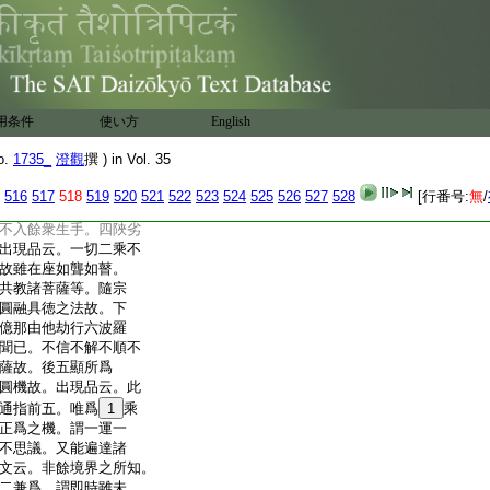
第三
寺沙門澄觀撰
教因機顯離機無言。
被何根器。若明能應
所被。通有十類。前五
。前中一無信非器。以
用条件
使い方
English
二違眞非器。依
10
傍
説法集邪善故。下經
o.
1735_
澄觀
撰 ) in Vol. 35
善根。是爲魔業。三乖
超情至理不入心故。
516
517
518
519
520
521
522
523
524
525
526
527
528
[行番号:
無
/
過失。上三皆是凡
不入餘衆生手。四陜劣
出現品云。一切二乘不
故雖在座如聾如瞽。
共教諸菩薩等。隨宗
圓融具徳之法故。下
億那由他劫行六波羅
聞已。不信不解不順不
薩故。後五顯所爲
圓機故。出現品云。此
通指前五。唯爲
1
乘
正爲之機。謂一運一
不思議。又能遍達諸
文云。非餘境界之所知。
二兼爲。謂即時雖未