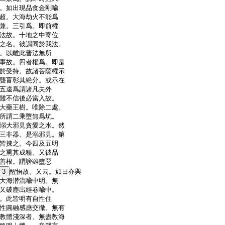
。如出現品食金剛喩
超。大海劫火不能爲
兼。三引爲。即前權
法故。十地之中寄位
之名。彼謂同於我法。
。以離此普法無所
事故。四者權爲。即是
於受持。故諸菩薩權示
聾盲彰其絶分。或示在
五遠爲謂諸凡夫外
雖不信後必當入故。
大藥王樹。唯除二處。
所謂二乘墮無爲坑。
溺大邪見貪愛之水。然
三非器。是溺邪見。第
皆揀之。今四及五明
之熏其成種。又彼品
善根。謂謗雖墮惡
3
醒悟故。又云。如日亦與
大海潜流喩中明。無
又破塵出經卷喩中。
。此皆明有自性住
性圓融感應交徹。無有
教體淺深者。無盡教海