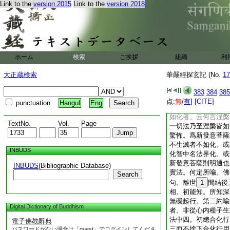
Link to the
version 2015
Link to the
version 2018
實。能令衆生起瞋恚
化。三亦有融通句數
四。初約法辨化。二
化。四忍成化用。初
知。前中先總。所謂
法。一業從心起。二
ホーム
検索
ご挨拶
組織
利
四倒起苦樂。五妄取
七覺觀起語言。八想
大正蔵検索
華嚴經探玄記 (No.
17
化。後二句佛化並各
無生平等者。以得無
383
384
385
退無體如化。問此化
点:
無
/
有
]
[CITE]
punctuation
Hangul
Eng
無爲。答或唯喩有爲
如化者。云何言涅槃
TextNo.
Vol.
Page
一切法乃至涅槃皆如
驚怖。爲新發意菩薩
不生滅者不如化。或
INBUDS
化智中名法界化。或
新發意菩薩則明通也
INBUDS
(Bibliographic Database)
實法。何定所喩。佛
Search
句。離世
1
間結後
相。初能知。所知深
無礙起行。第二約喩
Digital Dictionary of Buddhism
者。非從心内種子生
法中四。初總合化行
電子佛教辭典
三而不捨下合化行用
パスワードがない場合は「guest」でログインしてくださ