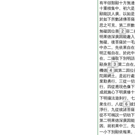
有半頌類顯十方無邊
十重積集中。初六是
顯能説人廣。以如是
於如下所數諸佛菩薩
思之可見。第二所數
無礙因位善
2
容二
明果徳深廣因能趣入
無礙。後菩薩於一毛
中亦二。先依果自在
明正報自在。於此中
在。二攝取下別明語
顯身意
3
業二自在
機徳
4
就第二因位
陀羅網土。是起行處
業勤勇行。三從一切
行。四從應現色像下
成就施心下明廣修十
下明攝法遊刹行。七
衆生行。八從
6
彼
淨行。九從彼諸菩薩
從不可稱説一切劫下
第二明果徳深廣因能
因。就初果中三。先
一小下別顯依報果。