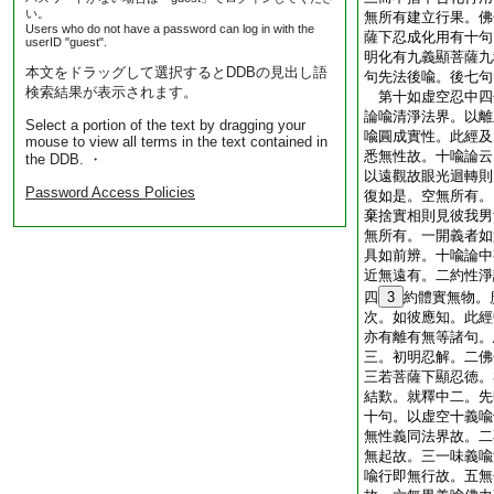
い。
無所有建立行果。佛
Users who do not have a password can log in with the
薩下忍成化用有十句
userID "guest".
明化有九義顯菩薩九
本文をドラッグして選択するとDDBの見出し語
句先法後喩。後七句
検索結果が表示されます。
第十如虚空忍中四
論喩清淨法界。以離
Select a portion of the text by dragging your
喩圓成實性。此經及
mouse to view all terms in the text contained in
悉無性故。十喩論云
the DDB. ・
以遠觀故眼光迴轉則
Password Access Policies
復如是。空無所有。
棄捨實相則見彼我男
無所有。一開義者如
具如前辨。十喩論中
近無遠有。二約性淨
四
3
約體實無物。
次。如彼應知。此經
亦有離有無等諸句。
三。初明忍解。二佛
三若菩薩下顯忍徳。
結歎。就釋中二。先
十句。以虚空十義喩
無性義同法界故。二
無起故。三一味義喩
喩行即無行故。五無