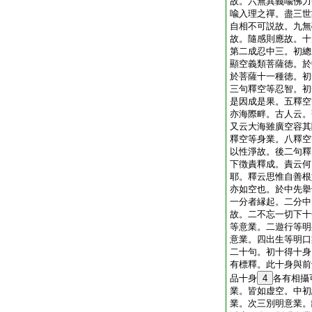
故。六無異義喩佛力
喩入理之禪。盡三世
自相不可説故。九無
故。隨感則應故。十
第二成忍中三。初總
顯空義類菩薩徳。於
於菩薩十一種徳。初
三句釋空等忍智。初
是因成是果。五釋空
亦海際畔。古人云。
又云大海雖廣空容其
釋空等身業。八釋空
以性淨故。後二句釋
下徴責釋成。責云何
耶。釋云思惟自善根
亦如空也。於中先擧
一分者縁起。二分中
故。二不忘一切下十
等意業。二遊行等明
意業。四出生等明口
二十句。初十得十身
有標釋。此十身與前
品十身
4
各有相攝
業。皆如虚空。中初
業。次三別明意業。