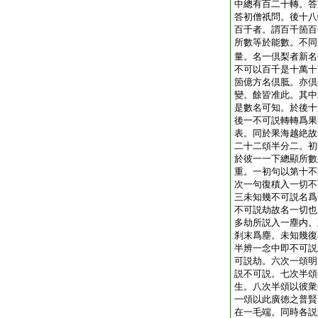
中總有百二十轉。答
答初僧祇問。後十八
百千者。謂百千箇百
所數等於能數。不同
量。名一倶梨者新名
不可以百千是十萬十
箇億方名倶胝。亦倶
變。餘皆准此。其中
是數名可知。於後十
後一不可説轉轉爲果
表。同於果海越絶故
二十二頌半分二。初
於彼一一下總顯所數
重。一初句以第十不
次一句復積入一切不
三未知幾不可説名爲
不可説劫故名一切也
多劫所説入一塵内。
刹末爲塵。未知幾復
半辨一念中即不可説
可説劫。六次一頌明
説不可説。七次半頌
生。八次半頌以彼衆
一頌以此廣徳之普賢
在一毛端。同時各説