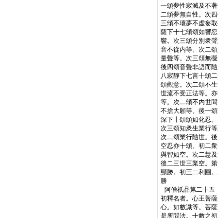
一頌夢性寂滅及不著
二頌夢無自性。次四
三頌不壞夢不虚妄取
薩下十七頌頌如響忍
響。次三頌分別衆聲
音不從内等。次二頌
量聲等。次三頌無礙
後四頌音聲非語而隨
八寂靜下七言十頌二
頌觀意。次二頌不生
世流不受正法等。亦
等。次二頌不内世間
不捨大願等。後一頌
深下十頌頌如化忍。
次三頌知衆生業行等
次二頌業行隨世。後
空忍亦十頌。初二衆
與智如空。次二慧及
後二三世三業空。第
顯勝。初三二利圓。
勝
阿僧祇品第二十五
初釋名者。心王菩薩
心。如數識等。菩薩
是所問法。十數之初