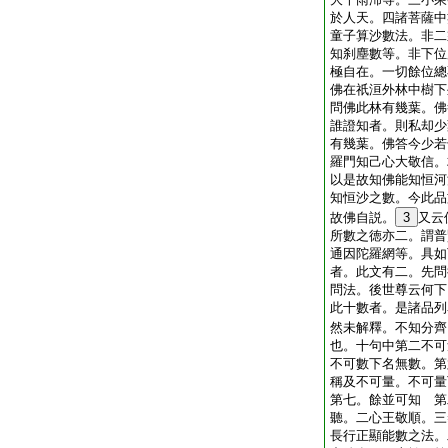
於人天。四諸菩薩中
童子算沙數法。非二
知刹塵數等。非下位
極自在。一切餘位總
佛在祇洹外林中樹下
問佛此林有幾葉。佛
誰證知者。則私却少
有幾葉。佛答今少若
羅門知己心大敬信。
以是故知佛能知恒河
知恒沙之數。今此品
故佛自説。
3
又云
所數之徳亦二。謂普
通因陀羅網等。具如
者。此文有二。先問
問法。後世尊云何下
此十數者。是諸品列
然未解釋。不知分齊
也。十句中第二不可
不可數下名無數。第
稱及不可量。不可量
第七。餘並可知 第
聽。二心王敬順。三
長行正顯能數之法。