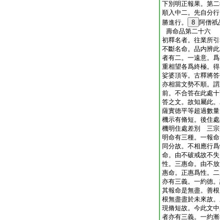
下別明正報果。第二
順入中二。先自分行
勝進行。
8
阿僧祇
壽命品第二十六
初釋名者。往業所引
不斷名命。品内辨此
者有二。一遠意。爲
重相望各爲終極。得
娑婆頂等。古釋將答
亦相當文勢不順。謂
前。不合答在此處十
答之文。故知屬此。
薩實徳平等超過數量
機示有脩短。後住處
機明住處差別 三宗
明命有三種。一報命
同分故。不相應行爲
命。由不破戒故不失
性。三惠命。由不放
惠命。正惠爲性。二
亦有三義。一約徳。
其報命是無盡。善根
根無盡盡於未來故。
現脩短故。今此文中
者亦有三義。一約漸