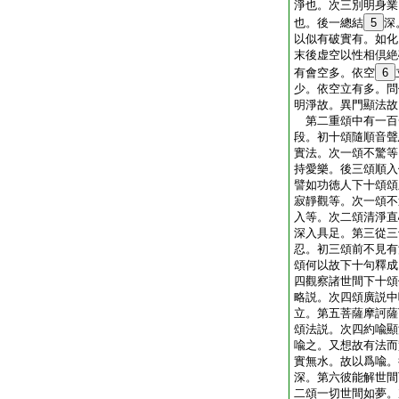
淨也。次三別明身業
也。後一總結
5
深
以似有破實有。如化
末後虚空以性相倶絶
有會空多。依空
6
少。依空立有多。問
明淨故。異門顯法故
第二重頌中有一百
段。初十頌隨順音聲
實法。次一頌不驚等
持愛樂。後三頌順入
譬如功徳人下十頌頌
寂靜觀等。次一頌不
入等。次二頌清淨直
深入具足。第三從三
忍。初三頌前不見有
頌何以故下十句釋成
四觀察諸世間下十頌
略説。次四頌廣説中
立。第五菩薩摩訶薩
頌法説。次四約喩顯
喩之。又想故有法而
實無水。故以爲喩。
深。第六彼能解世間
二頌一切世間如夢。