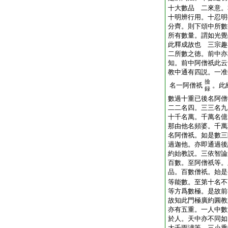
十大數品 二來意。
十明辨行用。十忍明
分齊。則下頌中所數
所有數量。謂如光覺
此釋成故也 三宗趣
二所數之徳。前中亦
知。前中阿僧祇此云
教中通有四説。一准
撿
名一阿僧祇
。此
録
數過十重已後名阿僧
二二名四。三三名九
十千名萬。千萬名億
那由他名頻婆。千萬
名阿僧祇。如是數三
過迦他。亦即通過後
約始教説。三依智論
百數。至阿僧祇等。
品。百數僧祇。始是
等能數。至第十名不
等方爲數極。是故前
故知此門極廣約圓教
亦有五重。一人中數
於人。天中亦不同如
大千雨渧等。三小乘