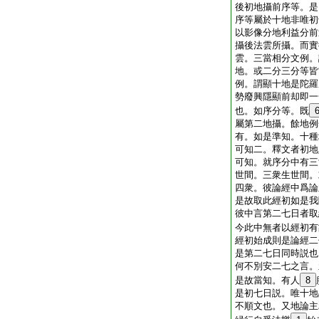
後初地攝前序等。是
序等屬於十地非唯初
以影像分地利益分前
攝後法雲所攝。而實
雲。三當相分文例。
地。或二分三分等皆
例。謂顯十地是陀羅
勢廢興隱顯前却即一
也。如序分等。既
屬第二地攝。餘地例
有。如是準知。十種
可知二。釋文者初地
可知。就序分中有三
世間。三衆生世間。
四衆。彼論經中爲論
是故取此經初如是我
彼中言第二七日者取
今此中無者以經初有
經初始成則是論經二
是第二七日同時説也
何不別安二七之言。
是故當知。有人
8
是初七日説。唯十地
不順文也。又地論主