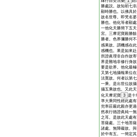
縁行自受法樂
1
始
勝處説。故知初七非
顯時勝也。以佛具於
故名世尊。即梵名婆
勝也。他化等者顯處
一他化天勝簡下五天
宮。三摩尼寶殿勝餘
勝者。色界彌勝何不
感果故。謂機感在此
感機也。果是如來赴
所證眞理非自作故寄
界是難地非修行身故
要是欲界。他化最極
又第七地攝報果位在
法寛故。何者以第七
一乘。是出世位故攝
攝五乘故也。又此天
化天摩尼寶
3
是十
準大乘同性經此處有
兜率莊嚴此殿亦更過
然表行徳證眞純一無
之耳。是故此天處有
菩薩處。三十地菩薩
諸處。無障礙故。與
於中有五。一簡定其