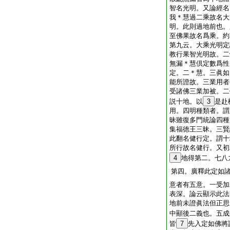
智名光明。又論經名
我＊慧過二乘故名大
明。此則過地前也。
至佛果故名爲乘。約
第九云。大乘光明定
教行果智光明故。二
無漏＊慧倶定數爲性
定。二＊慧。三眞如
能所證故。三業用者
受諸佛三業加被。二
説十地。以
3
是赴
用。四明種類者。謂
昧雖復多門統論四種
集福徳王三昧。三賢
此翻名健行定。謂十
所行故名健行。又初
4
地得第二。七八
第四。廣釋此定如
意者有五意。一受加
表深。論云顯示此法
地前未證眞法但正思
中顯後二義也。五成
皆
7
先入定如佛將