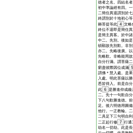
徳者之名。四結名者
初中準論經有四。一
二簡住異退謂別於七
終謂別於十地初心等
耨菩提等此
4
文略
終位不退即是簡住異
是簡主異客。於中諸
中二。先別。後如是
頓顯故先別歎。非別
亦二。先略後廣。以
先略歎。非略能周故
自分行滿。謂菩薩二
窮盡彼際因位成滿
謂佛＊慧入處。是果
入處。明此菩薩以勝
悉皆得入。前是自分
此
6
是勝進仰成纔
二。先十一句歎自分
下八句歎勝進徳。前
足。後六明徳用圓備
他行。一正教輪。二
二具足下三句明自利
二正起行修
7
行通
劫名一切劫。此是長
云一切國。此是無餘