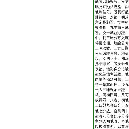
解宜以喩顯故。次第
既竟宜顯法勝益。勸
地利益分。既長行散
受持故。次第十明於
意宗爲顯證。於中初
顯證相。九中前三就
證。次一就益顯證。
中。初三昧分寄入顯
得證之相。地論云何
三昧法故。三寄出顯
入寂滅離言故。地論
起。次四之中。初本
拂相顯寂。説及影像
表徳。地影像分借喩
攝化顯地利益故。地
雨華等偈頌可知。三
初一是其由序。後九
一入三昧顯示正證。
教。同初門辨。又可
或爲四十八者。初地
三四與九各四分。五
地七分故。合爲四十
攝有八分者如序分等
主判入初地收。答地
以後攝前例。以前序