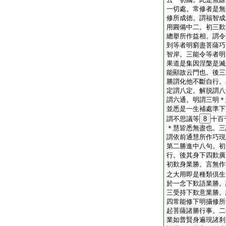
一切處。常修者是無
修所成徳。謂福智成
用圓備中二。初三歎
總擧所作益相。謂令
到等者明窮盡菩薩巧
智岸。三能令等者明
果道是集因涅槃是滅
能顯故云門也。後三
勝謂化他不斷自行。
定謂八定。解脱謂八
謂六通。明謂三明＊
並悉是一生補處準下
謂不思議等
8
十百
＊慧皆悉無盡也。三
謂依前通慧所作巧現
第二勝進中八句。初
行。後其身下四歎廣
初歎身業勝。言無作
之大用即是種類倶生
於一念下歎語業勝。
三受持下歎意業勝。
四常能修下明攝修所
起菩薩諸勝行事。二
業如普賢身遍現諸刹