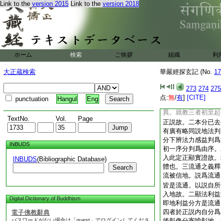
二。初九品明縁修因
Link to the
version 2015
Link to the
version 2018
果。初中亦二。先六
明果位徳現。就前中
其證位。後五品明位
長行散説。後偈頌總
十地。後他方菩薩來
ホーム
検索
ご挨拶
組織
利
此界所説十地。後結
地。就前此方所説中
大正蔵検索
華嚴經探玄記 (No.
17
或三四五乃至於十或
謂總是一十地法門也
273
274
275
後動地雨華等明感瑞
点:
無
/
有
]
[CITE]
punctuation
Hangul
Eng
正流通。此中所辨要
異。就教三者初至起
TextNo.
Vol.
Page
正説故。二本分已去
有廣有略同説地法判
分下辨法力感益判爲
INBUDS
初一序分判爲由序。
入此定正顯實證故。
INBUDS
(Bibliographic Database)
體也。三流通之義釋
Search
流被信地。説爲流通
皆是流通。以説自所
入地故。二顯法利益
Digital Dictionary of Buddhism
即地利益分方是流通
四者於正説内自分爲
電子佛教辭典
パスワードがない場合は「guest」でログインしてくださ
後影像分寄喩彰地。