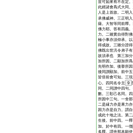
豈可如來有不在定。
此經諸會爲式大同。
人是上首故。二明入
承佛威神。三正明入
薩。大智等同前釋。
佛力耶。答有四義。
力。二雖實自得對佛
極小事亦須仰承。以
得成故。三雖分證得
佛既出世汎令弟子有
故須承也 第三加分
加所因。二顯加所爲
先明作加。後擧所因
後同讃顯加。前中五
皆倍前會可知。三現
心。四同名令主
9
同。二同讃中四句。
數。三彰己名同。四
所因中三句。一舍那
二是縁力亦是果力亦
因力亦是自力。謂自
成此十地之法。第二
生後。前中四。一釋
加。於中有四。一徴
多釋。謂舍那本願使