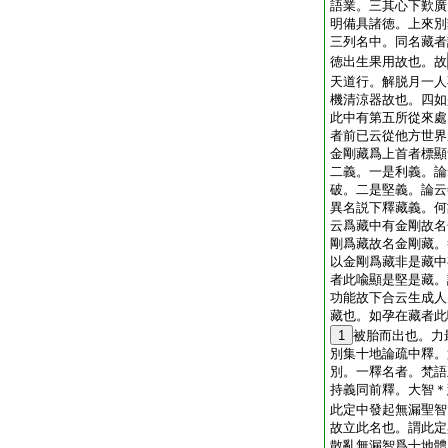
語業。三其心下歎廣
明備具諸徳。上來別
三列名中。同名藏者
徳出生果用故也。故
天道行。解脱月一人
機清涼器故也。四如
此中有第五所從來處
者前已云從他方世界
金剛藏爲上首者標顯
二義。一是利義。論
破。二是堅義。論云
異名説下釋藏義。何
云爲藏中有金剛故名
剛爲藏故名金剛藏。
以金剛爲藏非是藏中
者此喩顯是堅是藏。
功能故下合云生成人
藏也。如孕在藏者此
1
被胎而出也。力
別集十地論疏中釋。
別。一釋名者。梵語
持義同前釋。大智＊
此定中發起無漏聖智
故立此名也。謂此定
散亂無漏智爲十地體