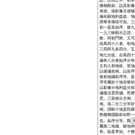
起。次四之中。初本
拂相顯寂。説及影像
表徳。地影像分借喩
攝化顯地利益故。地
雨華等偈頌可知。三
初一是其由序。後九
一入三昧顯示正證。
教。同初門辨。又可
或爲四十八者。初地
三四與九各四分。五
地七分故。合爲四十
攝有八分者如序分等
主判入初地收。答地
以後攝前例。以前序
後初地攝前序等。是
序等屬於十地非唯初
以影像分地利益分前
攝後法雲所攝。而實
雲。三當相分文例。
地。或二分三分等皆
例。謂顯十地是陀羅
勢廢興隱顯前却即一
也。如序分等。既
屬第二地攝。餘地例
有。如是準知。十種