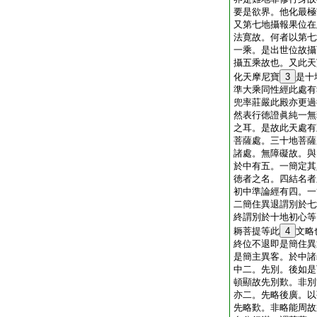
要是欲界。他化最極
又第七地攝報果位在
法寛故。何者以第七
一乘。是出世位故攝
攝五乘故也。又此天
化天摩尼寶
3
是十
準大乘同性經此處有
兜率莊嚴此殿亦更過
然表行徳證眞純一無
之耳。是故此天處有
菩薩處。三十地菩薩
諸處。無障礙故。與
於中有五。一簡定其
徳者之名。四結名者
初中準論經有四。一
二簡住異退謂別於七
終謂別於十地初心等
耨菩提等此
4
文略
終位不退即是簡住異
是簡主異客。於中諸
中二。先別。後如是
頓顯故先別歎。非別
亦二。先略後廣。以
先略歎。非略能周故