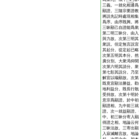
三義。一就化相通爲
顯證。三隨宗要證教
將説先記時處現相集
爲序。由序既興。將
三昧顯己自證能爲衆
第二明三昧分。由入
與力故。次第三明其
衆説。但定無言説宜
其起分。從定起已略
次第五明其本分。然
廣分別。大衆渇仰聞
次第六明其請分。衆
第七彰其説分。乃至
解宜以喩顯故。次第
既竟宜顯法勝益。勸
地利益分。既長行散
受持故。次第十明於
意宗爲顯證。於中初
顯證相。九中前三就
證。次一就益顯證。
中。初三昧分寄入顯
得證之相。地論云何
三昧法故。三寄出顯
入寂滅離言故。地論