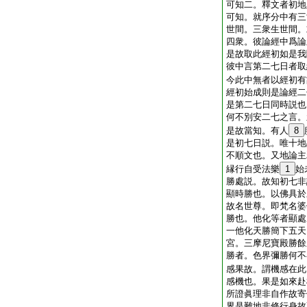
可知二。釋文者初地
可知。就序分中有三
世間。三衆生世間。
四衆。彼論經中爲論
是故取此經初如是我
彼中言第二七日者取
今此中無者以經初有
經初始成則是論經二
是第二七日同時説也
何不別安二七之言。
是故當知。有人
8
是初七日説。唯十地
不順文也。又地論主
縁行自受法樂
1
始
勝處説。故知初七非
顯時勝也。以佛具於
故名世尊。即梵名婆
勝也。他化等者顯處
一他化天勝簡下五天
宮。三摩尼寶殿勝餘
勝者。色界彌勝何不
感果故。謂機感在此
感機也。果是如來赴
所證眞理非自作故寄
界是難地非修行身故