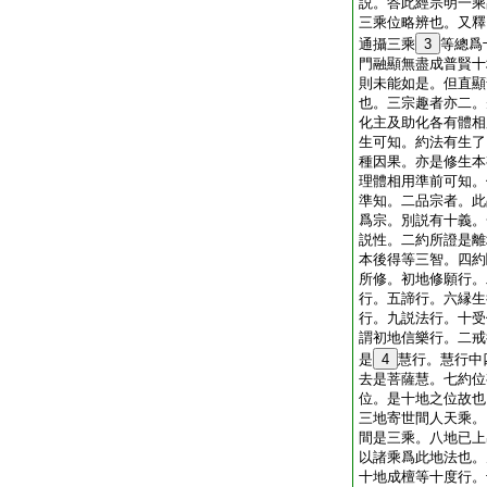
説。答此經宗明一乘
三乘位略辨也。又釋
通攝三乘
3
等總爲
門融顯無盡成普賢十
則未能如是。但直顯
也。三宗趣者亦二。
化主及助化各有體相
生可知。約法有生了
種因果。亦是修生本
理體相用準前可知。
準知。二品宗者。此
爲宗。別説有十義。
説性。二約所證是離
本後得等三智。四約
所修。初地修願行。
行。五諦行。六縁生
行。九説法行。十受
謂初地信樂行。二戒
是
4
慧行。慧行中
去是菩薩慧。七約位
位。是十地之位故也
三地寄世間人天乘。
間是三乘。八地已上
以諸乘爲此地法也。
十地成檀等十度行。