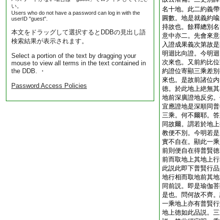
い。
名十地。此二約義帶
Users who do not have a password can log in with the
圓數。地是就義約喩
userID "guest".
持故也。餘釋總別名
本文をドラッグして選択するとDDBの見出し語
意中亦二。先會來意
検索結果が表示されます。
入證成果義次第故是
明迴比向證。今明迴
Select a portion of the text by dragging your
次來也。又前約比位
mouse to view all terms in the text contained in
the DDB. ・
約證位寄顯三乘差別
來也。是故前諸位内
Password Access Policies
徳。於此地上絶無其
地前深廣證地反劣。
宜應證地是深順同普
三乘。何不爾耶。答
同故爾。謂若於地上
教便不別。今明若是
實不自在。顯此一乘
前則便自在得普賢徳
前而取地上其地上行
此説此即下普賢行品
地行相而取地前其地
同前説。即是瑜伽菩
是也。問何故不齊。
一乘地上亦有普賢行
地上徳如此品説。三