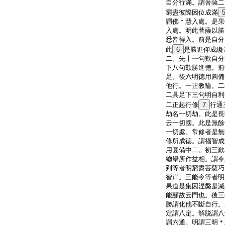
自分行滿。謂菩薩二
窮盡彼際因位成滿
謂佛＊慧入處。是果
入處。明此菩薩以勝
悉皆得入。前是自分
此
6
是勝進仰成纔
二。先十一句歎自分
下八句歎勝進徳。前
足。後六明徳用圓備
他行。一正教輪。二
二具足下三句明自利
二正起行修
7
行通
劫名一切劫。此是長
云一切國。此是無餘
一切處。常修者是無
修所成徳。謂福智成
用圓備中二。初三歎
總擧所作益相。謂令
到等者明窮盡菩薩巧
智岸。三能令等者明
果道是集因涅槃是滅
能顯故云門也。後三
勝謂化他不斷自行。
定謂八定。解脱謂八
謂六通。明謂三明＊