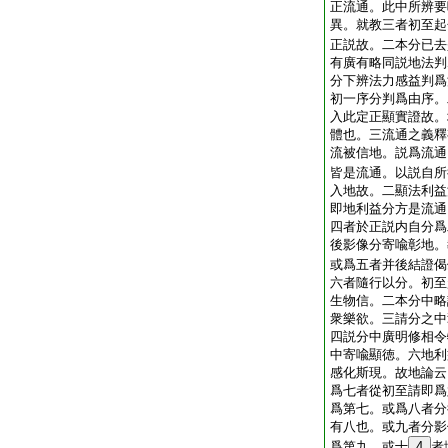
正流通。此中所辨要
異。就教三者初至起
正説故。二本分已去
有廣有略同説地法判
分下辨法力感益判爲
初一序分判爲由序。
入此定正顯實證故。
體也。三流通之義釋
流被信地。説爲流通
皆是流通。以説自所
入地故。二顯法利益
即地利益分方是流通
四者於正説内自分爲
後影像分寄喩彰地。
或爲五者并後結證偈
六者隨行以分。初至
生物信。二本分中略
衆樂欲。三請分之中
四説分中廣明修相令
中寄喩顯徳。六地利
感化斯現。故地論云
爲七者從初至請即爲
爲第七。或爲八者分
有八也。或九者分影
爲第九。或十
4
者