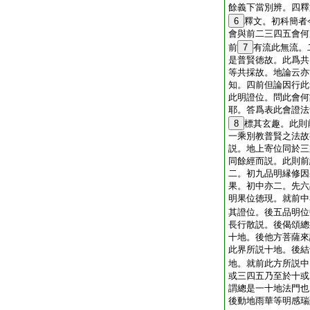
餘義下當別辨。四釋
6
釋文。初科簡者
會與前二三四五會何
前
7
有流此無流。
是普賢徳故。此爲共
等共採故。地論云亦
知。四前但論因行此
此明證位。問此會何
耶。答爲表此會證法
8
標其玄趣。此則
一乘別教普賢之法故
説。地上寄位同於三
同餘經而説。此則前
二。初九品明縁修因
果。初中亦二。先六
明果位徳現。就前中
其證位。後五品明位
長行散説。後偈頌總
十地。後他方菩薩來
此界所説十地。後結
地。就前此方所説中
或三四五乃至於十或
謂總是一十地法門也
後動地雨華等明感瑞