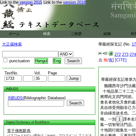
Link to the
version 2015
Link to the
version 2018
切佛。七安住普賢下
以迴向。八身口諸業
徳。餘文可知
問此經上下多説普賢
最廣。何故入地竟不
約三乘故也。問一乘
ホーム
検索
ご挨拶
組織
利
地前。何不齊顯。答
乘便。地上攝三乘便
大正蔵検索
華嚴經探玄記 (No.
17
謂地前劣位即得普賢
若於地上勝位得普賢
272
273
274
下當別辨第五會竟
点:
無
/
有
]
[CITE]
punctuation
Hangul
Eng
華嚴經探玄記卷第八
TextNo.
Vol.
Page
華嚴經探玄記卷第
魏國西寺沙門法
INBUDS
十地品第二十二之
將釋此文四門同前。
INBUDS
(Bibliographic Database)
會名者他化天會約處
Search
具自得受用顯非己力
非由縁造故名也。二
種。一別
1
譯本名
Digital Dictionary of Buddhism
集一切智智法門品。
十地因行能集生一切
電子佛教辭典
故云漸備。三更別譯
パスワードがない場合は「guest」でログインしてくださ