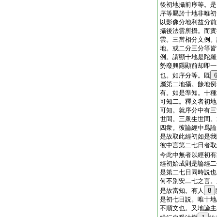
後初地攝前序等。是
序等屬於十地非唯初
以影像分地利益分前
攝後法雲所攝。而實
雲。三當相分文例。
地。或二分三分等皆
例。謂顯十地是陀羅
勢廢興隱顯前却即一
也。如序分等。既
屬第二地攝。餘地例
有。如是準知。十種
可知二。釋文者初地
可知。就序分中有三
世間。三衆生世間。
四衆。彼論經中爲論
是故取此經初如是我
彼中言第二七日者取
今此中無者以經初有
經初始成則是論經二
是第二七日同時説也
何不別安二七之言。
是故當知。有人
8
是初七日説。唯十地
不順文也。又地論主