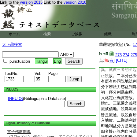
二。初九品明縁修因
Link to the
version 2015
Link to the
version 2018
果。初中亦二。先六
明果位徳現。就前中
其證位。後五品明位
長行散説。後偈頌總
十地。後他方菩薩來
ホーム
検索
ご挨拶
組織
利
此界所説十地。後結
地。就前此方所説中
大正蔵検索
華嚴經探玄記 (No.
17
或三四五乃至於十或
謂總是一十地法門也
273
274
275
後動地雨華等明感瑞
点:
無
/
有
]
[CITE]
punctuation
Hangul
Eng
正流通。此中所辨要
異。就教三者初至起
TextNo.
Vol.
Page
正説故。二本分已去
有廣有略同説地法判
分下辨法力感益判爲
INBUDS
初一序分判爲由序。
入此定正顯實證故。
INBUDS
(Bibliographic Database)
體也。三流通之義釋
Search
流被信地。説爲流通
皆是流通。以説自所
入地故。二顯法利益
Digital Dictionary of Buddhism
即地利益分方是流通
四者於正説内自分爲
電子佛教辭典
パスワードがない場合は「guest」でログインしてくださ
後影像分寄喩彰地。