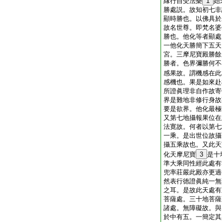
縁行自受法樂
1
始
勝處説。故知初七非
顯時勝也。以佛具於
故名世尊。即梵名婆
勝也。他化等者顯處
一他化天勝簡下五天
宮。三摩尼寶殿勝餘
勝者。色界彌勝何不
感果故。謂機感在此
感機也。果是如來赴
所證眞理非自作故寄
界是難地非修行身故
要是欲界。他化最極
又第七地攝報果位在
法寛故。何者以第七
一乘。是出世位故攝
攝五乘故也。又此天
化天摩尼寶
3
是十
準大乘同性經此處有
兜率莊嚴此殿亦更過
然表行徳證眞純一無
之耳。是故此天處有
菩薩處。三十地菩薩
諸處。無障礙故。與
於中有五。一簡定其