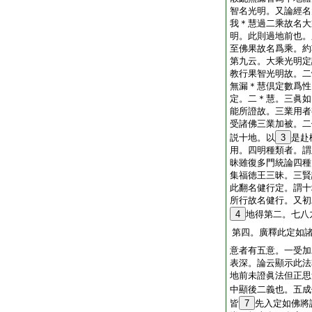
智名光明。又論經名
我＊慧過二乘故名大
明。此則過地前也。
至佛果故名爲乘。約
第九云。大乘光明定
教行果智光明故。二
無漏＊慧倶定數爲性
定。二＊慧。三眞如
能所證故。三業用者
受諸佛三業加被。二
説十地。以
3
是赴
用。四明種類者。謂
昧雖復多門統論四種
集福徳王三昧。三賢
此翻名健行定。謂十
所行故名健行。又初
4
地得第二。七八
第四。廣釋此定如
意者有五意。一受加
表深。論云顯示此法
地前未證眞法但正思
中顯後二義也。五成
皆
7
先入定如佛將