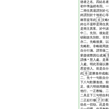
徳者之名。四結名者
初中準論經有四。一
二簡住異退謂別於七
終謂別於十地初心等
耨菩提等此
4
文略
終位不退即是簡住異
是簡主異客。於中諸
中二。先別。後如是
頓顯故先別歎。非別
亦二。先略後廣。以
先略歎。非略能周故
自分行滿。謂菩薩二
窮盡彼際因位成滿
謂佛＊慧入處。是果
入處。明此菩薩以勝
悉皆得入。前是自分
此
6
是勝進仰成纔
二。先十一句歎自分
下八句歎勝進徳。前
足。後六明徳用圓備
他行。一正教輪。二
二具足下三句明自利
二正起行修
7
行通
劫名一切劫。此是長
云一切國。此是無餘