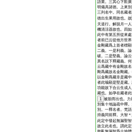
語業。三其心下歎廣
明備具諸徳。上來別
三列名中。同名藏者
徳出生果用故也。故
天道行。解脱月一人
機清涼器故也。四如
此中有第五所從來處
者前已云從他方世界
金剛藏爲上首者標顯
二義。一是利義。論
破。二是堅義。論云
異名説下釋藏義。何
云爲藏中有金剛故名
剛爲藏故名金剛藏。
以金剛爲藏非是藏中
者此喩顯是堅是藏。
功能故下合云生成人
藏也。如孕在藏者此
1
被胎而出也。力
別集十地論疏中釋。
別。一釋名者。梵語
持義同前釋。大智＊
此定中發起無漏聖智
故立此名也。謂此定
散亂無漏智爲十地體