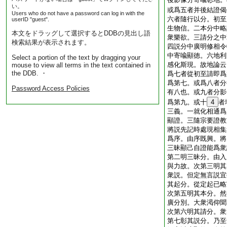
い。
或爲五者并後結證偈
Users who do not have a password can log in with the
六者隨行以分。初至
userID "guest".
生物信。二本分中略
本文をドラッグして選択するとDDBの見出し語
衆樂欲。三請分之中
検索結果が表示されます。
四説分中廣明修相令
中寄喩顯徳。六地利
Select a portion of the text by dragging your
感化斯現。故地論云
mouse to view all terms in the text contained in
the DDB. ・
爲七者從初至請即爲
爲第七。或爲八者分
Password Access Policies
有八也。或九者分影
爲第九。或十
4
者
三義。一就化相通爲
顯證。三隨宗要證教
將説先記時處現相集
爲序。由序既興。將
三昧顯己自證能爲衆
第二明三昧分。由入
與力故。次第三明其
衆説。但定無言説宜
其起分。從定起已略
次第五明其本分。然
廣分別。大衆渇仰聞
次第六明其請分。衆
第七彰其説分。乃至