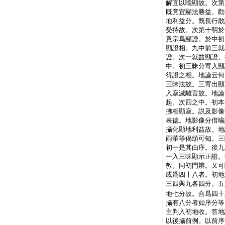
解宜以喩顯故。次第
既竟宜顯法勝益。勸
地利益分。既長行散
受持故。次第十明於
意宗爲顯證。於中初
顯證相。九中前三就
證。次一就益顯證。
中。初三昧分寄入顯
得證之相。地論云何
三昧法故。三寄出顯
入寂滅離言故。地論
起。次四之中。初本
拂相顯寂。説及影像
表徳。地影像分借喩
攝化顯地利益故。地
雨華等偈頌可知。三
初一是其由序。後九
一入三昧顯示正證。
教。同初門辨。又可
或爲四十八者。初地
三四與九各四分。五
地七分故。合爲四十
攝有八分者如序分等
主判入初地收。答地
以後攝前例。以前序