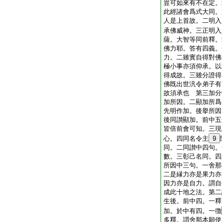
豈可如來有不在定。
此經諸會爲式大同。
人是上首故。二明入
承佛威神。三正明入
薩。大智等同前釋。
佛力耶。答有四義。
力。二雖實自得對佛
極小事亦須仰承。以
得成故。三雖分證得
佛既出世汎令弟子有
故須承也 第三加分
加所因。二顯加所爲
先明作加。後擧所因
後同讃顯加。前中五
皆倍前會可知。三現
心。四同名令主
9
同。二同讃中四句。
數。三彰己名同。四
所因中三句。一舍那
二是縁力亦是果力亦
因力亦是自力。謂自
成此十地之法。第二
生後。前中四。一釋
加。於中有四。一徴
多釋。謂舍那本願使