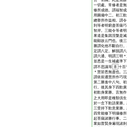
一切處。常修者是無
修所成徳。謂福智成
用圓備中二。初三歎
總擧所作益相。謂令
到等者明窮盡菩薩巧
智岸。三能令等者明
果道是集因涅槃是滅
能顯故云門也。後三
勝謂化他不斷自行。
定謂八定。解脱謂八
謂六通。明謂三明＊
並悉是一生補處準下
謂不思議等
8
十百
＊慧皆悉無盡也。三
謂依前通慧所作巧現
第二勝進中八句。初
行。後其身下四歎廣
初歎身業勝。言無作
之大用即是種類倶生
於一念下歎語業勝。
三受持下歎意業勝。
四常能修下明攝修所
起菩薩諸勝行事。二
業如普賢身遍現諸刹