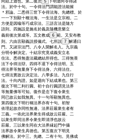
:
向結上迴也。第二復次
5
下明迴向令得諸
:
法。於中十句。一令得法門謂能證法能摧
:
＊邪論。二悉得三世下令得法海。先總標。於
:
一一下別顯十種法海。一生法是立宗相。二
:
方便是因喩等巧成宗法。三語言法是隨方
:
語則。四施設是施名於義及隨機意樂立
:
義前後次第成等。五文教成
6
範。又安布教
:
則。六由言顯義説授儀式。七所説
7
解通曰
:
門。又諸宗法門。八令人開解名入。九宗義
:
分明令解決定。十結宗究竟成義安立名
:
住法。悉得無盡法藏總結所得也。三得無畏
:
法下令得法辯。四得不退下令得法明。五
:
得法界等無量身下令得法身。六得法住。
:
七得法實故云決定法。八學多法。九住行
:
法。十向内證。如是迴向下結成果也。第三
:
復次下明二利行圓。初十自行圓謂見法界
:
等無量佛等可知。復作是念下復令衆生
:
同已故云如我無異。十一句等顯無異也。
:
第四復次下明行稱法界亦有十句。初智
:
依理起故亦同性無邊。法界莊嚴衆生者有
:
三義。一依此法界衆生得成故云莊嚴。二
:
以衆生即同法界令衆生即清淨也故云
:
莊嚴。三以衆生同在大法界縁起門中攝
:
法界故令衆生具徳也。第五復次下明見
:
佛解法。於中三。先總。二有十句。見佛成