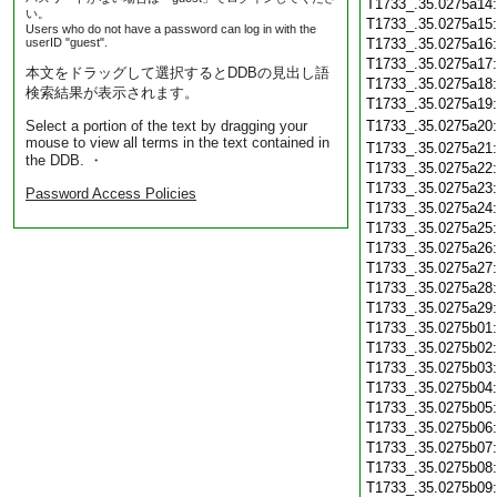
T1733_.35.0275a14
い。
T1733_.35.0275a15
Users who do not have a password can log in with the
userID "guest".
T1733_.35.0275a16
T1733_.35.0275a17
本文をドラッグして選択するとDDBの見出し語
T1733_.35.0275a18
検索結果が表示されます。
T1733_.35.0275a19
Select a portion of the text by dragging your
T1733_.35.0275a20
mouse to view all terms in the text contained in
T1733_.35.0275a21
the DDB. ・
T1733_.35.0275a22
T1733_.35.0275a23
Password Access Policies
T1733_.35.0275a24
T1733_.35.0275a25
T1733_.35.0275a26
T1733_.35.0275a27
T1733_.35.0275a28
T1733_.35.0275a29
T1733_.35.0275b01
T1733_.35.0275b02
T1733_.35.0275b03
T1733_.35.0275b04
T1733_.35.0275b05
T1733_.35.0275b06
T1733_.35.0275b07
T1733_.35.0275b08
T1733_.35.0275b09