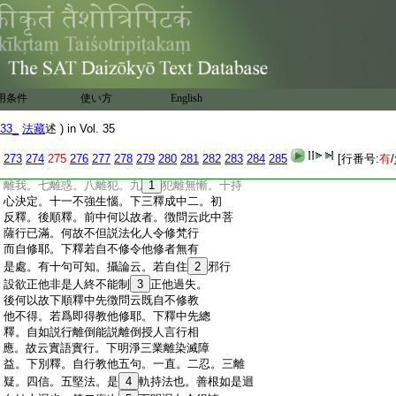
:
儀具。四性離濁。五威儀無垢。下五順法。一
:
守行心堅。二外縁不壞。三上順聖心。四下
:
無異求故云無依也。五稱理平等故無所
:
有。後十上＊修中。一不執著名離倒。二不
:
爲所拘名無礙。三不取戒相又離戒取。四
:
將護物心名無諍。又不非先制不更造
用条件
使い方
English
:
立。五無失可擇。六契合相應故云安住。七
:
過二乘。八情專故不動。九不散。十離瞋。皆
33_
法藏
述 ) in Vol. 35
:
離染之極。故云梵也。自下自化他行十二句。
:
初一擧自例
13
也。修習下別顯令他所成。一
273
274
275
276
277
278
279
280
281
282
283
284
285
[行番号:
有
/
:
始修。二行具。三無失。四不執。五照理。六
:
離我。七離惑。八離犯。九
1
犯離無慚。十持
:
心決定。十一不強生惱。下三釋成中二。初
:
反釋。後順釋。前中何以故者。徴問云此中菩
:
薩行已滿。何故不但説法化人令修梵行
:
而自修耶。下釋若自不修令他修者無有
:
是處。有十句可知。攝論云。若自住
2
邪行
:
設欲正他非是人終不能制
3
正他過失。
:
後何以故下順釋中先徴問云既自不修教
:
他不得。若爲即得教他修耶。下釋中先總
:
釋。自如説行離倒能説離倒授人言行相
:
應。故云實語實行。下明淨三業離染滅障
:
益。下別釋。自行教他五句。一直。二忍。三離
:
疑。四信。五堅法。是
4
軌持法也。善根如是迴