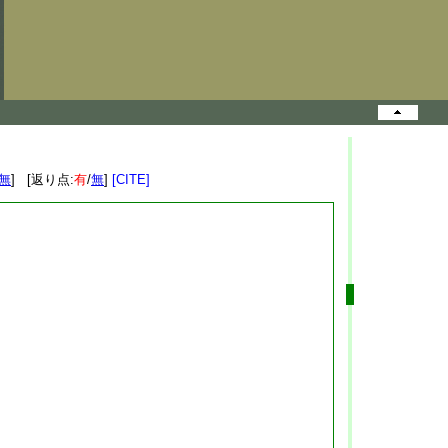
無
] [返り点:
有
/
無
]
[CITE]