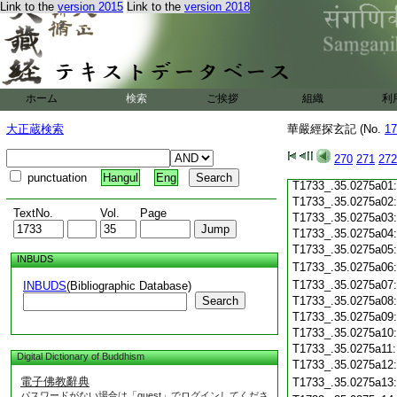
Link to the
version 2015
Link to the
version 2018
T1733_.35.0274c19
T1733_.35.0274c20
T1733_.35.0274c21
T1733_.35.0274c22
T1733_.35.0274c23
T1733_.35.0274c24
ホーム
検索
ご挨拶
組織
利
T1733_.35.0274c25
T1733_.35.0274c26
大正蔵検索
華嚴經探玄記 (No.
17
T1733_.35.0274c27
T1733_.35.0274c28
270
271
272
T1733_.35.0274c29
punctuation
Hangul
Eng
T1733_.35.0275a01
T1733_.35.0275a02
TextNo.
Vol.
Page
T1733_.35.0275a03
T1733_.35.0275a04
T1733_.35.0275a05
INBUDS
T1733_.35.0275a06
T1733_.35.0275a07
INBUDS
(Bibliographic Database)
Search
T1733_.35.0275a08
T1733_.35.0275a09
T1733_.35.0275a10
T1733_.35.0275a11
Digital Dictionary of Buddhism
T1733_.35.0275a12
電子佛教辭典
T1733_.35.0275a13
パスワードがない場合は「guest」でログインしてくださ