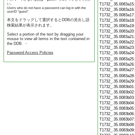
い。
T1732_.35.0083a15
Users who do not have a password can log in with the
T1732_.35.0083a16
userID "guest".
T1732_.35.0083a17
本文をドラッグして選択するとDDBの見出し語
T1732_.35.0083a18
検索結果が表示されます。
T1732_.35.0083a19
T1732_.35.0083a20
Select a portion of the text by dragging your
T1732_.35.0083a21
mouse to view all terms in the text contained in
T1732_.35.0083a22
the DDB. ・
T1732_.35.0083a23
Password Access Policies
T1732_.35.0083a24
T1732_.35.0083a25
T1732_.35.0083a26
T1732_.35.0083a27
T1732_.35.0083a28
T1732_.35.0083a29
T1732_.35.0083b01
T1732_.35.0083b02
T1732_.35.0083b03
T1732_.35.0083b04
T1732_.35.0083b05
T1732_.35.0083b06
T1732_.35.0083b07
T1732_.35.0083b08
T1732_.35.0083b09