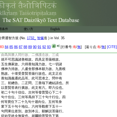
:
利他。第二列名歎徳中有二。初列名。此略
:
列。所以此文菩薩名同普者。爲行體順理
:
成無異相故也。次歎徳中有四初總。二隨
:
諸世下攝法爲首行。三悉能受持下護持正
:
法行。四隨諸下示成大事行。二入定中有三。
:
初入定。二列名。三明定力。所以此名華嚴
用条件
使い方
English
:
定。表行嚴果故。三明起定同前可知。四
:
請問中所以獨普慧爲法先問。彰今但以
齊通智方規 (No.
1732_
智儼
造 ) in Vol. 35
:
慧導行也。復顯機廣大故。但慧發於體。故
:
普慧略問二百句。巧行隨縁故。普賢廣答
83
84
85
86
87
88
89
90
91
92
93
[行番号:
有
/
無
] [返り点:
有
/
無
]
[CITE]
:
二千句也。此中已下有十意。故行教興。一
:
由爲與勝人同行故。二佛護念故。三成
:
就不可思議諸善根故。四具足菩薩根故。
:
五生佛家故。六得善知識力故。七一切諸
:
佛神力持故。八盧舍那佛本願力故。九善根
:
熟故。十堪受普賢菩薩行故也。此文正在
:
善知識義通此品耳。此可思准之。問中有
:
三。初總告。二正問。三善哉下總結請也。所
:
以普賢答表行廣故。此文有六。即六位也。
:
初二十句十信位。次何等發普賢心下二十
:
句十住位。三何等爲持下三十句十行位。四
:
何等寶住下二十九句十迴向位。五何等身
:
業下五十句十地位。六何等觀察下五十一
:
句問果位差別。故別本云。願解説菩薩行。
:
從始至終令無疑也。就爾時普賢告下第