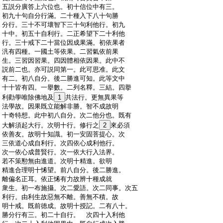
:
五説分廣答上六位也。初十信位中有三。
:
初九十句自分行滿。二十種入下八十句勝
:
分行。三十不可壞智下三十句利他行。初九
:
十中。初五十自利行。二正希望下二十利他
:
行。三十戒下二十當位因成果滿。初依果者
:
汎有四種。一國土等依果。二習氣依前果
:
生。三習因習果。四因體相依因果。此中不
:
説前二也。亦可説同第一。此可思准。此文
:
有二。初八自分。後二勝進可知。此等文中
:
十十皆有四。一擧數。二列名釋。三結。四擧
:
利勸學唯除佛地及
1
共法行。更無異果等
:
法學故。因果既立能解非勝。智不成故明
:
十奇特想。此中初八自分。次二他分也。既有
:
大解須起大行。次明十行。修行之
2
來必須
:
依善友。故明十知識。初一安固菩提心。次
:
三依道心成自利行。次四依心成利他行。
:
次一依心成普賢行。次一依大行入法界。
:
若不策懃無由進道。次明十精進。欲明
:
精進合理明十悕望。前八自分。後二勝進。
:
離偏名正耳。依正悕有力故辨十種成就
:
衆生。初一布施攝。次二愛語。次二同事。次五
:
利行。由利生故惡無不離。善無不積。故
:
明十戒。既前徳成。故明十授記。二有八十。
:
勝分行有三。初二十自行。 次四十入利他