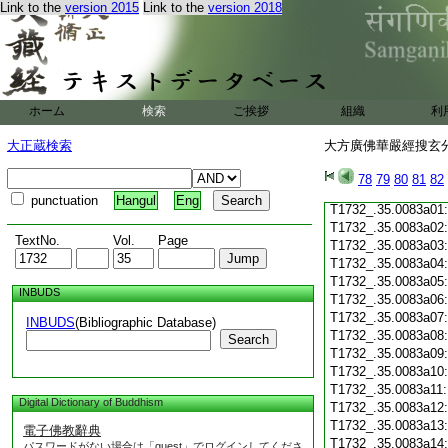
Link to the
version 2015
Link to the
version 2018
T1732_.35.0082c19
T1732_.35.0082c20
T1732_.35.0082c21
T1732_.35.0082c22
T1732_.35.0082c23
T1732_.35.0082c24
ホーム
検索
ご挨拶
組織
利
T1732_.35.0082c25
T1732_.35.0082c26
大正蔵検索
大方廣佛華嚴經搜玄分
T1732_.35.0082c27
T1732_.35.0082c28
78
79
80
81
82
T1732_.35.0082c29
punctuation
Hangul
Eng
T1732_.35.0083a01
T1732_.35.0083a02
TextNo.
Vol.
Page
T1732_.35.0083a03
T1732_.35.0083a04
T1732_.35.0083a05
INBUDS
T1732_.35.0083a06
T1732_.35.0083a07
INBUDS
(Bibliographic Database)
T1732_.35.0083a08
Search
T1732_.35.0083a09
T1732_.35.0083a10
T1732_.35.0083a11
Digital Dictionary of Buddhism
T1732_.35.0083a12
T1732_.35.0083a13
電子佛教辭典
T1732_.35.0083a14
パスワードがない場合は「guest」でログインしてくださ