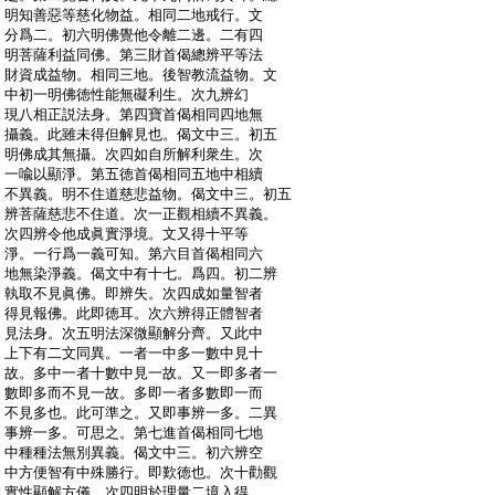
:
明知善惡等慈化物益。相同二地戒行。文
:
分爲二。初六明佛覺他令離二邊。二有四
:
明菩薩利益同佛。第三財首偈總辨平等法
:
財資成益物。相同三地。後智教流益物。文
:
中初一明佛徳性能無礙利生。次九辨幻
:
現八相正説法身。第四寶首偈相同四地無
:
攝義。此雖未得但解見也。偈文中三。初五
:
明佛成其無攝。次四如自所解利衆生。次
:
一喩以顯淨。第五徳首偈相同五地中相續
:
不異義。明不住道慈悲益物。偈文中三。初五
:
辨菩薩慈悲不住道。次一正觀相續不異義。
:
次四辨令他成眞實淨境。文又得十平等
:
淨。一行爲一義可知。第六目首偈相同六
:
地無染淨義。偈文中有十七。爲四。初二辨
:
執取不見眞佛。即辨失。次四成如量智者
:
得見報佛。此即徳耳。次六辨得正體智者
:
見法身。次五明法深微顯解分齊。又此中
:
上下有二文同異。一者一中多一數中見十
:
故。多中一者十數中見一故。又一即多者一
:
數即多而不見一故。多即一者多數即一而
:
不見多也。此可準之。又即事辨一多。二異
:
事辨一多。可思之。第七進首偈相同七地
:
中種種法無別異義。偈文中三。初六辨空
:
中方便智有中殊勝行。即歎徳也。次十勸觀
:
實性顯解方儀。次四明於理量二境入得