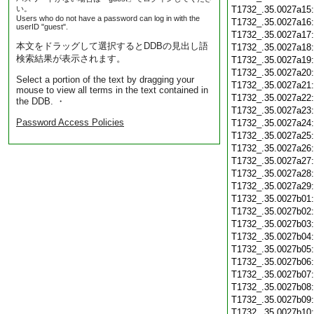
い。
T1732_.35.0027a15
Users who do not have a password can log in with the
T1732_.35.0027a16
userID "guest".
T1732_.35.0027a17
本文をドラッグして選択するとDDBの見出し語
T1732_.35.0027a18
検索結果が表示されます。
T1732_.35.0027a19
T1732_.35.0027a20
Select a portion of the text by dragging your
T1732_.35.0027a21
mouse to view all terms in the text contained in
T1732_.35.0027a22
the DDB. ・
T1732_.35.0027a23
Password Access Policies
T1732_.35.0027a24
T1732_.35.0027a25
T1732_.35.0027a26
T1732_.35.0027a27
T1732_.35.0027a28
T1732_.35.0027a29
T1732_.35.0027b01
T1732_.35.0027b02
T1732_.35.0027b03
T1732_.35.0027b04
T1732_.35.0027b05
T1732_.35.0027b06
T1732_.35.0027b07
T1732_.35.0027b08
T1732_.35.0027b09
T1732_.35.0027b10