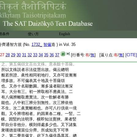
:
重。初九別列。餘者總結。文相如經。第二文
:
辨光照現可知。第四文内所以文殊在前
:
賢首在後爲表智先福後故。又明前智行
:
後位故也。文殊者此云妙徳。妙慧行也。又
:
此中光覺在於一時。而能別見遠近。又諸方
:
運集只是一人而令衆異見。未必有多。又諸
用条件
使い方
English
:
方往來者唯見當處集。未必見餘方交往
:
者。又諸方光及現十方所有者並見當中。
齊通智方規 (No.
1732_
智儼
造 ) in Vol. 35
:
未見偏處者。此爲以報法攝化土所有故
:
也。又亦前機自變當處自心爲本。所以諸
27
28
29
30
31
32
33
34
35
36
37
[行番号:
有
/
無
] [返り点:
有
/
無
]
[CITE]
:
事隨心爲正化者無此別相也。此可思
:
之。第五偈頌文言出文殊。意表餘十菩薩。
:
所以文殊説者示法從慧出故。偈云總明
:
般若所證。眞性相同初地行。又亦可並漸漸
:
増多故。不可偏表其十地及十菩薩頌
:
也。又亦十名顯數圓。漸多遠者顯法漸深
:
耳。大分有三。初一辨取相不應眞法。二
:
有八偈辨離取應實法。次一歎解者有勝
:
能也。八中初三辨分別無性。次三辨依他
:
不生。次二眞實離相也。亦可八行倶依一境
:
觀。又今辨増相者。約因果各二種。一竪。二
:
横。因竪約法明淨。横即知法寛狹。果者竪
:
即自分非他分。横則得處多少也。又下諸集
:
衆嘆徳並嘆當位分齊。所成知見下可準
:
之。第二覺首偈文。此下九偈倍爲異耳。總