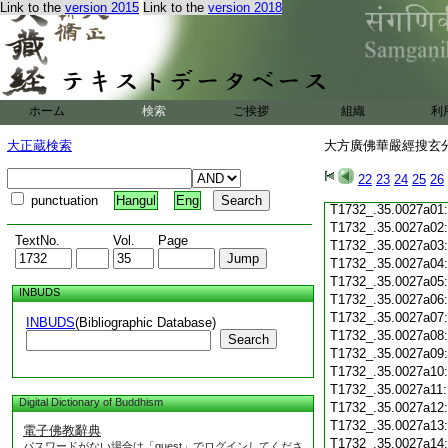
Link to the
version 2015
Link to the
version 2018
T1732_.35.0026c19
T1732_.35.0026c20
T1732_.35.0026c21
T1732_.35.0026c22
T1732_.35.0026c23
T1732_.35.0026c24
ホーム
検索
ご挨拶
組織
利
T1732_.35.0026c25
T1732_.35.0026c26
大正蔵検索
大方廣佛華嚴經搜玄分
T1732_.35.0026c27
T1732_.35.0026c28
22
23
24
25
26
T1732_.35.0026c29
punctuation
Hangul
Eng
T1732_.35.0027a01
T1732_.35.0027a02
TextNo.
Vol.
Page
T1732_.35.0027a03
T1732_.35.0027a04
T1732_.35.0027a05
INBUDS
T1732_.35.0027a06
T1732_.35.0027a07
INBUDS
(Bibliographic Database)
T1732_.35.0027a08
Search
T1732_.35.0027a09
T1732_.35.0027a10
T1732_.35.0027a11
Digital Dictionary of Buddhism
T1732_.35.0027a12
T1732_.35.0027a13
電子佛教辭典
T1732_.35.0027a14
パスワードがない場合は「guest」でログインしてくださ