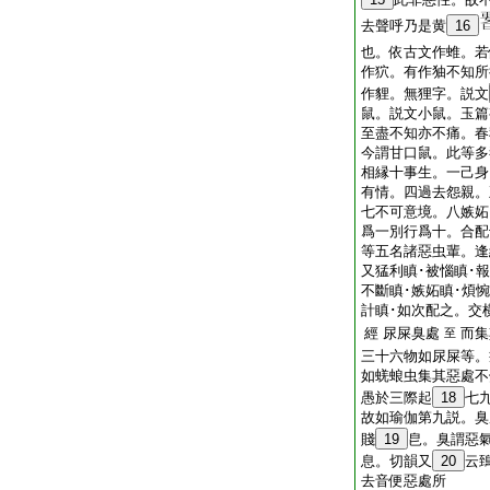
去聲呼乃是黄
16
也。依古文作蜼。若
作狖。有作㹨不知所
作貍。無狸字。説文
鼠。説文小鼠。玉篇
至盡不知亦不痛。春
今謂甘口鼠。此等多
相縁十事生。一己身
有情。四過去怨親。
七不可意境。八嫉妬
爲一別行爲十。合配
等五名諸惡虫輩。逢
又猛利瞋･被惱瞋･報
不斷瞋･嫉妬瞋･煩惋
計瞋･如次配之。交
經 尿屎臭處
而集
至
三十六物如尿屎等。
如蜣蜋虫集其惡處不
愚於三際起
18
七
故如瑜伽第九説。臭
賤
19
皀。臭謂惡
息。切韻又
20
云
去音便惡處所