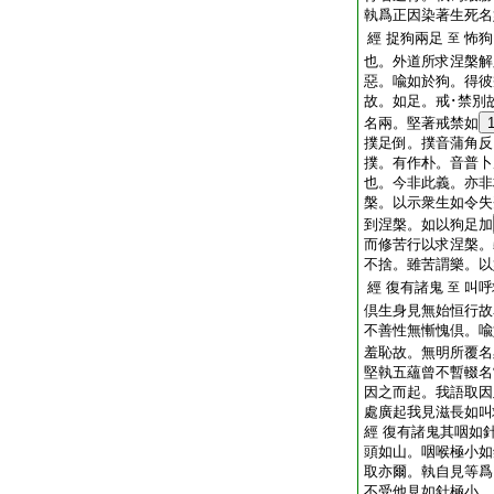
執爲正因染著生死名
經 捉狗兩足
怖狗
至
也。外道所求涅槃解
惡。喩如於狗。得彼
故。如足。戒･禁別
名兩。堅著戒禁如
撲足倒。撲音蒲角反
撲。有作朴。音普卜
也。今非此義。亦非
槃。以示衆生如令失
到涅槃。如以狗足加
而修苦行以求涅槃。
不捨。雖苦謂樂。以
經 復有諸鬼
叫呼
至
倶生身見無始恒行故
不善性無慚愧倶。喩
羞恥故。無明所覆名
堅執五蘊曾不暫輟名
因之而起。我語取因
處廣起我見滋長如叫
經 復有諸鬼其咽如
頭如山。咽喉極小如
取亦爾。執自見等爲
不受他見如針極小