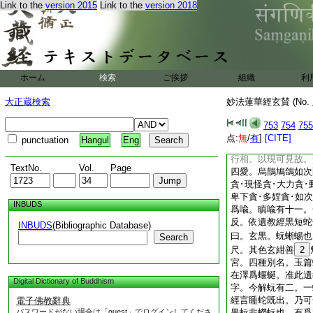
明三界惑相。長行災
Link to the
version 2015
Link to the
version 2018
鬼説諸惡相。欲令衆
等毀責之故立種種名
頌明怪鳥毒虫。稍遲
頌明靈神異鬼。
14
頌半通結此二。初中
ホーム
検索
ご挨拶
組織
利
結之。初文分五初半
一頌喩癡。一頌喩疑
大正蔵検索
妙法蓮華經玄賛 (No.
也。此中配屬無別教
相配。順古且然。論
753
754
755
順故未必不然。貪愛
点:
無
/
有
]
[CITE]
punctuation
Hangul
Eng
有愛。三貪喜倶行愛
行相。以現可見故。
TextNo.
Vol.
Page
四愛。烏鵲鳩鴿如次
貪･現怪貪･大力貪･
卑下貪･多婬貪･如
INBUDS
爲喩。瞋喩有十一。
反。依遺教經黒短蛇
INBUDS
(Bibliographic Database)
曰。玄黒。蚖蜥蜴也
Search
尺。其色玄紺善
2
宮。四種別名。玉篇
在澤爲蝘蜒。准此遺
Digital Dictionary of Buddhism
字。今解蚖有二。一
經言睡蛇既出。乃可
電子佛教辭典
パスワードがない場合は「guest」でログインしてくださ
黒蚖非蠑蚖也。有爲