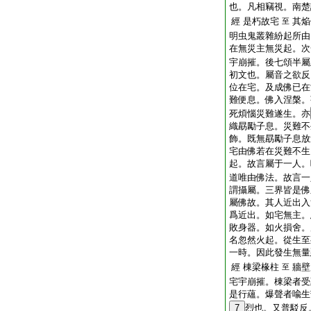
也。凡相竊視。南楚
經 是朽故宅
其焔
至
明虫鬼叢雜紛起所由
在無災主無災起。次
宇崩摧。後七頌半屬
初文也。屬音之欲反
位在宅。及成佛已在
難便息。佛入涅槃。
死煩惱災難遂生。亦
織勗勵子息。災難不
飾。既無勗勵子息放
宅由佛若在災難不生
起。故言屬于一人。
道唯由佛法。故言一
謂攝屬。三界皆是佛
屬佛故。其人近出入
爲近出。如宅無主。
敗身器。如火損舍。
名忽然火起。從生至
一時。因此發生無量
經 棟梁椽柱
牆壁
至
宅宇崩摧。棟梁者受
是行蘊。爆聲者喩生
7
烈也。又普駁反