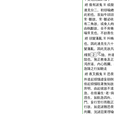
經 復有諸鬼
或復
至
邊見分二。初頌喩總
此初也。首如牛頭頭
常･斷故。常･斷必
有二角故。或食人肉
由執斷故。全不肯脩
喩常見也。不妨善生
經 頭髮蓬亂
叫喚
至
也。因此邊見生六十
髮蓬亂。因此見故共
殘害
2
險。外
阻也。無正教食及正
渇所逼。内心既爾。
急隨之行如馳走
經 夜叉餓鬼
恐畏
至
外道起煩惱虚妄顛倒
俗起煩惱耽著無知故
所明。由起彼故不達
急。在俗遍生･老･
惑生。如飢急四向。
門。妄行苦行而觀正
行故。如是諸難恐畏
尚爾。況諸惡業理喩