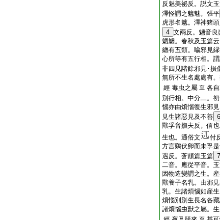
反魅美祕反。説文玉
澤怪謂之魑魅。張平
虎形名魑。澤神猪頭
4
文兩反。魎音良
魍魎。春秋及玉篇云
總有五類。喩邪見縁
心所等有五行相。謂
非四見諸餘邪見･損
無所不生名處處有。
經 毒虫之屬
各自
至
別行相。中分二。初
惱亦由煩惱復生邪見
見生諸惡見及不善
獸孚音撫夫反。信也
生也。通俗文
付
方言鷄伏卵而未孚是
遇反。蒼頡篇玉篇
二音。應從平音。玉
因物造變謂之生。産
獸養子名乳。由邪見
乳。生諸煩惱如産生
煩惱別別生長名各藏
諸煩惱虫獸之屬。生
經 夜叉競來
甚可
至