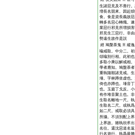
生諸惡見及不善行。
増長名競來。因起煩
食。食是資長義故惡
轉多名惡心轉熾。遂
業惡行邪見所増損害
邪見生三惡行。非由
勢遠生故作是説
經 鳩槃荼鬼
縱逸
至
喩戒取。中分二。初
頌喩別行相。此初也
多取小乘以解戒相。
學者應知。鳩盤荼者
重執隨順諸見戒。生
埵。字林蹲坐虚也。
倚也亦蹲也。埵音丁
也。玉篇丁戈反。小
有作堆音聚土也。非
生取名離地一尺。執
生取名二尺。或執爲
如二尺。戒取必須具
所攝。不須別配上界
上界故。雖執欣求出
名往。還沈惡道名返
行名遊行。執爲最勝