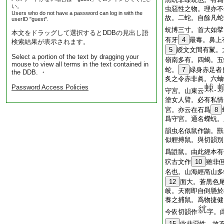
い。
虫惡性之物。理亦不
Users who do not have a password can log in with the
故。二蛇。自餘凡蛇
userID "guest".
蚖博三寸。首大如擘
本文をドラッグして選択するとDDBの見出し語
有牙
4
最毒。鼻上
検索結果が表示されます。
5
綬文文間有鬣。
Select a portion of the text by dragging your
嶺南多有。四蝎。五
mouse to view all terms in the text contained in
蛇。
7
緑身赤足者
the DDB. ・
炙之令赤非眞。六蚰
Password Access Policies
守宮。山東云
･
塗女人臂。必有私情
宮。亦云在石爲
8
爲守宮。通名蠑蚖。
韻虫名似鼠作鼬。獸
似貍搏鼠。與切韻別
爲鼪鼠。由此經本有
狖古文作
10
雖非
名也。山海經鬲山多
12
面大。蒼黒色
岐。天雨即自倒懸於
養之捕鼠。爲物捷健
今依切韻作
字。
15
此非惡性。故