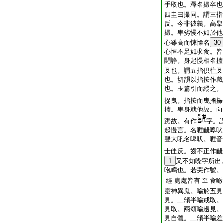
手取也。釋名撮卒也
四圭曰撮同。謂三指
反。今非彼義。高擧
撮。卑劣慢不如於他
心雖高而悚慄名
30
心恒不足如求食。皆
鬪諍。身起慢相名摣
叉也。謂五指倶往叉
也。切韻以指按作戲
也。玉篇引而縱之。
捉曳。指按而曳撦攞
摣。卑身就他故。向
踞故。有作
字。
起慢言。名啀齜嗥吠
聲大吼名嗥吠。啀音
士佳反。齒不正作齜
1
又不知喍字所出
咆鳴也。若哭作號。
經 處處皆有
食噉
至
靈神異鬼。喩於五見
見。二頌半喩戒取。
見取。兩頌喩邊見。
見自體。二頌半喩差