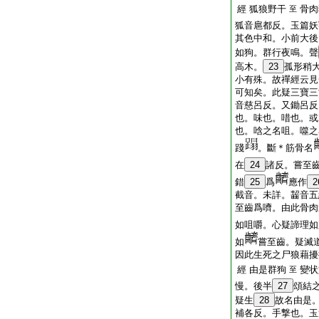
經 狐狼野干
骨肉
至
狐音扈都反。玉篇妖
其色中和。小前大後
如狗。群行夜鳴。聲
高木。
23
孤形稍
小有殊。故禪經云見
可知矣。此疑三寶三
音慈呂反。又鋤呂反
也。味也。唶也。或
也。唅之名咀。噬之
踐
。斷＊筋骨名
在
24
諸反。嘗至
錯
25
爲
應作
2
截音。未詳。齧音五
至齒爲嚌。由此骨肉
如咀嚼。心疑諦理如
如
嘗至齒。疑滅
因此生死之尸狼藉擾
經 由是群狗
變状
至
慢。後半
27
頌結
疑生
28
故名由是
補各反。手撃也。玉