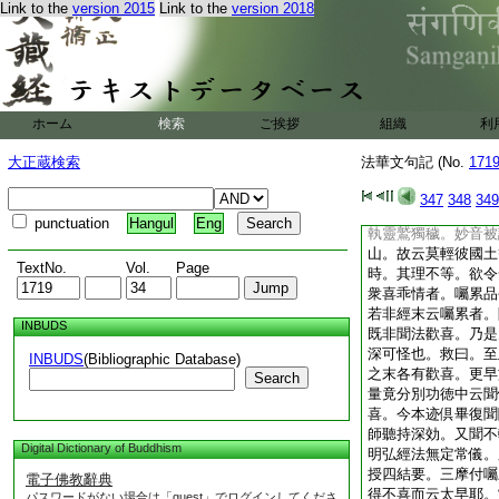
Link to the
version 2015
Link to the
version 2018
無復穢之語。若土後
來時。七云淨穢不同
土。故知分身久已還
侍者皆諸靈山。信諸
殊海出亦云靈山忽有
舊誡。救曰。經文炳
ホーム
検索
ご挨拶
組織
利
諸天人置於他土。唯
爲安諸佛。靈山舊衆
大正蔵検索
法華文句記 (No.
171
時。即云指靈鷲山住
云住虚空中。故知淨
347
348
349
分身既散故一切皆穢
punctuation
Hangul
Eng
執靈鷲獨穢。妙音被
山。故云莫輕彼國土
TextNo.
Vol.
Page
時。其理不等。欲令
衆喜乖情者。囑累品
若非經末云囑累者。
INBUDS
既非聞法歡喜。乃是
深可怪也。救曰。至
INBUDS
(Bibliographic Database)
之末各有歡喜。更早
Search
量竟分別功徳中云聞
喜。今本迹倶畢復聞
師聽持深効。又聞不
Digital Dictionary of Buddhism
明弘經法無定常儀。
授四結要。三摩付囑
電子佛教辭典
得不喜而云太早耶。
パスワードがない場合は「guest」でログインしてくださ