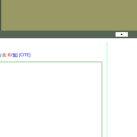
り点:
有
/
無
]
[CITE]