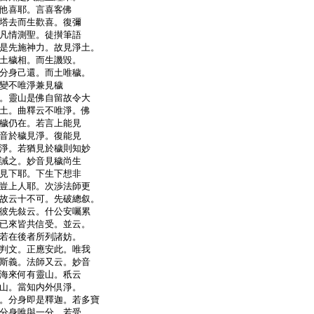
他喜耶。言喜客佛
塔去而生歡喜。復彌
凡情測聖。徒攅筆語
是先施神力。故見淨土。
土穢相。而生譏毀。
分身己還。而土唯穢。
變不唯淨兼見穢
。靈山是佛自留故令大
土。曲釋云不唯淨。佛
穢仍在。若言上能見
音於穢見淨。復能見
淨。若猶見於穢則知妙
誡之。妙音見穢尚生
見下耶。下生下想非
豈上人耶。次渉法師更
故云十不可。先破總叙。
彼先敍云。什公安囑累
已來皆共信受。並云。
若在後者所列諸妨。
判文。正應安此。唯我
斯義。法師又云。妙音
海來何有靈山。秖云
山。當知内外倶淨。
。分身即是釋迦。若多寶
分身唯與一分。若受