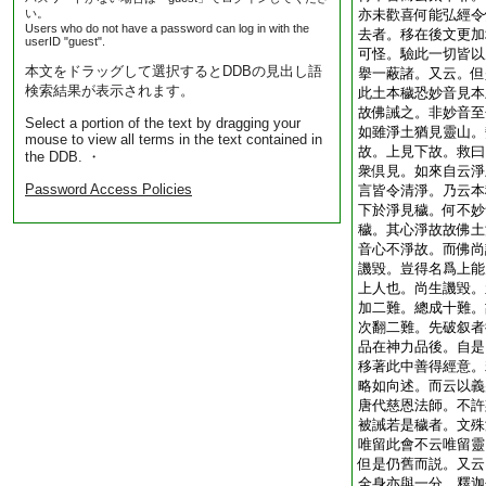
い。
亦未歡喜何能弘經令
Users who do not have a password can log in with the
去者。移在後文更加
userID "guest".
可怪。驗此一切皆以
本文をドラッグして選択するとDDBの見出し語
擧一蔽諸。又云。但
検索結果が表示されます。
此土本穢恐妙音見本
故佛誡之。非妙音至
Select a portion of the text by dragging your
如雖淨土猶見靈山。
mouse to view all terms in the text contained in
故。上見下故。救曰
the DDB. ・
衆倶見。如來自云淨
Password Access Policies
言皆令清淨。乃云本
下於淨見穢。何不妙
穢。其心淨故故佛土
音心不淨故。而佛尚
譏毀。豈得名爲上能
上人也。尚生譏毀。
加二難。總成十難。
次翻二難。先破叙者
品在神力品後。自是
移著此中善得經意。
略如向述。而云以義
唐代慈恩法師。不許
被誡若是穢者。文殊
唯留此會不云唯留靈
但是仍舊而説。又云
全身亦與一分。釋迦