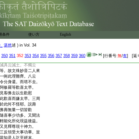
復穢。何得亦無人天
者。妙音被誡復非淨
國者。分身集日。那令
山並無而猶有靈鷲。文
華現。故妙音來還依
然而讀者不見。經云。移
用条件
使い方
English
留此會衆。故知土淨
不移可然。準文殊來
9_
湛然
述 ) in Vol. 34
虚空中。妙音至時不
時處空復穢在地。今
350
351
352
353
354
355
356
357
358
359
360
[行番号:
無
/
有
] [返
。而沒却復穢之理。苦
誡具云誡土。不獨云
等。故文殊妙音二人來
一例此理難齊。八云
令分身還。而塔不去。
阿修羅等歡喜太早。
見客佛去以生歡慰
此歡喜而嫌太早。三周
於此何不怪耶。説壽
佛壽無量一切皆歡
隨喜事少功多。又聞法
輕能化所化現益後益。
又見釋尊現十神力。
三反領受大事功畢。豈
當知是人訖至經末。