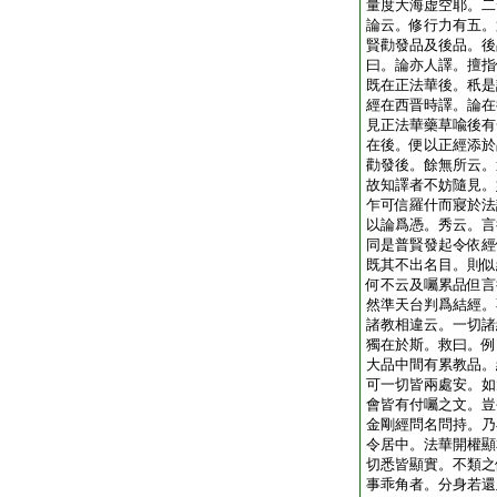
量度大海虚空耶。二
論云。修行力有五。
賢勸發品及後品。後
曰。論亦人譯。擅指
既在正法華後。秖是
經在西晋時譯。論在
見正法華藥草喩後有
在後。便以正經添於
勸發後。餘無所云。
故知譯者不妨隨見。
乍可信羅什而寢於法
以論爲憑。秀云。言
同是普賢發起令依經
既其不出名目。則似
何不云及囑累品但言
然準天台判爲結經。
諸教相違云。一切諸
獨在於斯。救曰。例
大品中間有累教品。
可一切皆兩處安。如
會皆有付囑之文。豈
金剛經問名問持。乃
令居中。法華開權顯
切悉皆顯實。不類之
事乖角者。分身若還