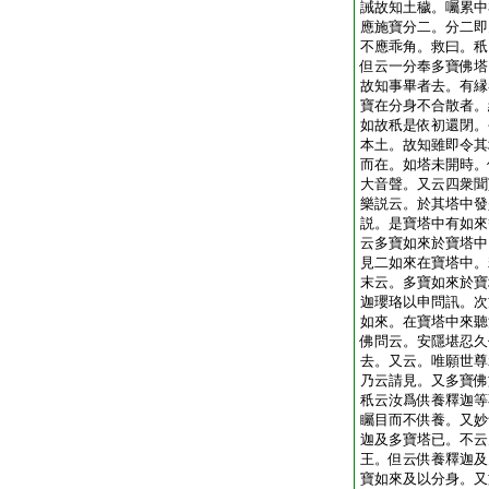
誡故知土穢。囑累中
應施寶分二。分二即
不應乖角。救曰。秖
但云一分奉多寶佛塔
故知事畢者去。有縁
寶在分身不合散者。
如故秖是依初還閉。
本土。故知雖即令其
而在。如塔未開時。
大音聲。又云四衆聞
樂説云。於其塔中發
説。是寶塔中有如來
云多寶如來於寶塔中
見二如來在寶塔中。
末云。多寶如來於寶
迦瓔珞以申問訊。次
如來。在寶塔中來聽
佛問云。安隱堪忍久
去。又云。唯願世尊
乃云請見。又多寶佛
秖云汝爲供養釋迦等
矚目而不供養。又妙
迦及多寶塔已。不云
王。但云供養釋迦及
寶如來及以分身。又