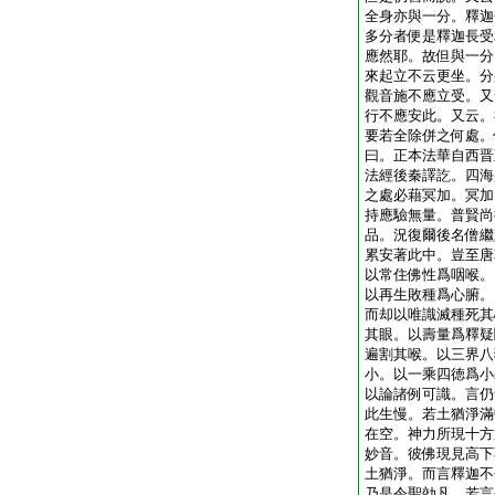
全身亦與一分。釋迦
多分者便是釋迦長受
應然耶。故但與一分
來起立不云更坐。分
觀音施不應立受。又
行不應安此。又云。
要若全除併之何處。
曰。正本法華自西晋
法經後秦譯訖。四海
之處必藉冥加。冥加
持應驗無量。普賢尚
品。況復爾後名僧繼
累安著此中。豈至唐
以常住佛性爲咽喉。
以再生敗種爲心腑。
而却以唯識滅種死其
其眼。以壽量爲釋疑
遍割其喉。以三界八
小。以一乘四徳爲小
以論諸例可識。言仍
此生慢。若土猶淨滿
在空。神力所現十方
妙音。彼佛現見高下
土猶淨。而言釋迦不
乃是令聖効凡。若言