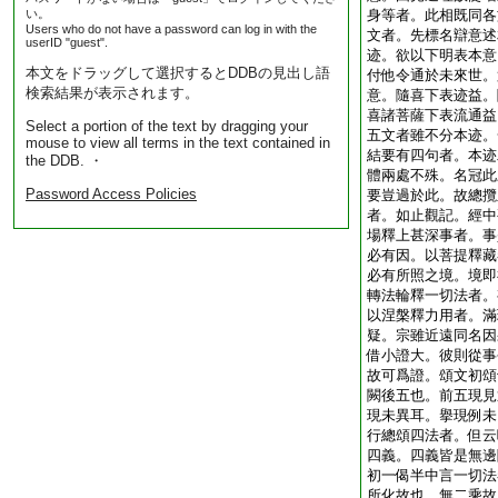
い。
身等者。此相既同各
Users who do not have a password can log in with the
文者。先標名辯意述
userID "guest".
迹。欲以下明表本意
本文をドラッグして選択するとDDBの見出し語
付他令通於未來世。
検索結果が表示されます。
意。隨喜下表迹益。
喜諸菩薩下表流通益
Select a portion of the text by dragging your
五文者雖不分本迹。
mouse to view all terms in the text contained in
結要有四句者。本迹
the DDB. ・
體兩處不殊。名冠此
Password Access Policies
要豈過於此。故總攬
者。如止觀記。經中
場釋上甚深事者。事
必有因。以菩提釋藏
必有所照之境。境即
轉法輪釋一切法者。
以涅槃釋力用者。滿
疑。宗雖近遠同名因
借小證大。彼則從事
故可爲證。頌文初頌
闕後五也。前五現見
現未異耳。擧現例未
行總頌四法者。但云
四義。四義皆是無邊
初一偈半中言一切法
所化故也。無二乘故