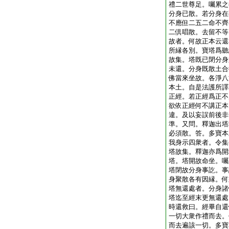
禮二世尊足。囑累之
分身已散。若分身在
不應但二五二命不齊
二倶唱散。去留不等
故者。何故正本云還
所縁各別。寶塔爲聽
故集。塔既已閉分身
未還。分身既散土合
佛當來坐故。各淨八
本土。自是法護所譯
正經。若正經爲正不
欲依正經何不講正本
違。及以妄誤前後非
準。又問。釋迦出塔
必須散。答。多寶本
我身示四衆者。令集
塔故集。釋迦亦爲開
塔。塔開故命坐。囑
塔閉故分身事訖。事
身聚散各有因縁。何
塔無還處者。分身諸
塔迄至經末更無還處
時還救曰。經畢自還
一切大衆作禮而去。
而去遍該一切。多寶