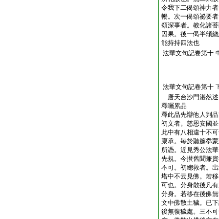
令我下二偈頌神力者
暢。次一偈頌祕要者
頌深事者。教化諸菩
因果。後一偈半頌總
能持持四法也
法華文句記卷第十
法華文句記卷第十
唐天台沙門湛然
釋囑累品
釋此品先辯他人判品
初文者。慈恩安國並
此中有八相違十不可
禀承。毎於聽筵忝蒙
所憑。近見秀公法華
先規。今攅舊聞兼資
不可。初總救者。出
塔中不云見佛。若移
可也。分身散後凡有
分身。若移在後佛無
文中佛散土穢。已下
後無復穢處。三不可