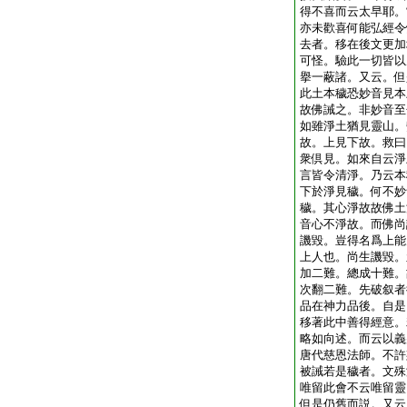
得不喜而云太早耶。
亦未歡喜何能弘經令
去者。移在後文更加
可怪。驗此一切皆以
擧一蔽諸。又云。但
此土本穢恐妙音見本
故佛誡之。非妙音至
如雖淨土猶見靈山。
故。上見下故。救曰
衆倶見。如來自云淨
言皆令清淨。乃云本
下於淨見穢。何不妙
穢。其心淨故故佛土
音心不淨故。而佛尚
譏毀。豈得名爲上能
上人也。尚生譏毀。
加二難。總成十難。
次翻二難。先破叙者
品在神力品後。自是
移著此中善得經意。
略如向述。而云以義
唐代慈恩法師。不許
被誡若是穢者。文殊
唯留此會不云唯留靈
但是仍舊而説。又云