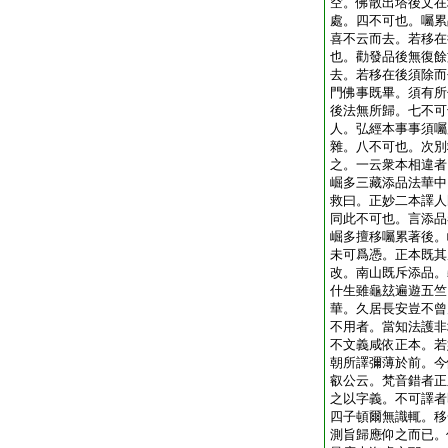
空。佛散出塔後文在
處。四不可也。囑累
喜不云而去。若移在
也。勸發品後無復餘
去。若移在後須除而
門佛事既畢。須有所
後法無所歸。七不可
人。弘經本事事須囑
雜。八不可也。次別
之。一云衆本相違者
崛多三藏添品法華中
救曰。正妙二本譯人
同此不可也。言添品
崛多擅移囑累著後。
未可爲憑。正本既其
改。南山既斥添品。
什生雖龜玆遍遊五竺
華。久居長安豈不曾
不用者。當知法護非
不文義咸依正本。若
朝所譯彌薄於前。今
叡公云。梵音錯者正
之以字義。不可譯者
四子頓爾無識輒。移
測旨歸應仰之而已。