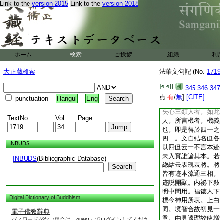
Link to the
version 2015
Link to the
version 2018
於内即體宗也。力名
本迹口輪力用已竟於
用。令衆流通本迹之
字下別明來意。自此
中言一切指他方舊住
衆八部也。故一切者
ホーム
検索
ご挨拶
組織
利
十神力者。前五正明
表未來不已。又前五
大正蔵検索
法華文句記 (No.
171
迹。次四即是現在四
家之境故云智境。第
345
346
347
一。第四表二門入實
点:
有
/
無
]
[CITE]
punctuation
Hangul
Eng
門破惑。即是行一。
失心三類人者。如此
TextNo.
Vol.
Page
人。所言機者。機義
也。即是得於四一之
四一。文自結名但各
INBUDS
以四但云一不言本迹
未入實誰論其本。若
INBUDS
(Bibliographic Database)
總結云表現表將。將
Search
皆有迹本流通三相。
迹説開顯。内祕下敍
明中間用。福徳人下
Digital Dictionary of Buddhism
標今神用所表。上白
同。境智合故初見一
電子佛教辭典
意。由見遠理故使増
パスワードがない場合は「guest」でログインしてくださ