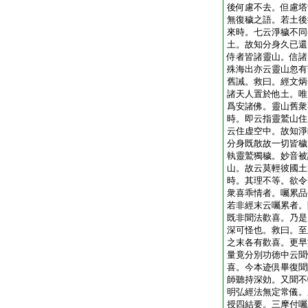
後何慮不去。但慮塔
無復穢之語。若土後
來時。七云淨穢不同
土。故知分身久已還
侍者皆諸靈山。信諸
殊海出亦云靈山忽有
舊誡。救曰。經文炳
諸天人置於他土。唯
爲安諸佛。靈山舊衆
時。即云指靈鷲山住
云住虚空中。故知淨
分身既散故一切皆穢
執靈鷲獨穢。妙音被
山。故云莫輕彼國土
時。其理不等。欲令
衆喜乖情者。囑累品
若非經末云囑累者。
既非聞法歡喜。乃是
深可怪也。救曰。至
之末各有歡喜。更早
量竟分別功徳中云聞
喜。今本迹倶畢復聞
師聽持深効。又聞不
明弘經法無定常儀。
授四結要。三摩付囑