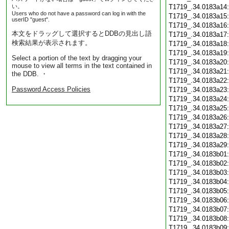
い。
T1719_.34.0183a14
Users who do not have a password can log in with the
T1719_.34.0183a15
userID "guest".
T1719_.34.0183a16
本文をドラッグして選択するとDDBの見出し語
T1719_.34.0183a17
検索結果が表示されます。
T1719_.34.0183a18
T1719_.34.0183a19
Select a portion of the text by dragging your
T1719_.34.0183a20
mouse to view all terms in the text contained in
T1719_.34.0183a21
the DDB. ・
T1719_.34.0183a22
Password Access Policies
T1719_.34.0183a23
T1719_.34.0183a24
T1719_.34.0183a25
T1719_.34.0183a26
T1719_.34.0183a27
T1719_.34.0183a28
T1719_.34.0183a29
T1719_.34.0183b01
T1719_.34.0183b02
T1719_.34.0183b03
T1719_.34.0183b04
T1719_.34.0183b05
T1719_.34.0183b06
T1719_.34.0183b07
T1719_.34.0183b08
T1719_.34.0183b09