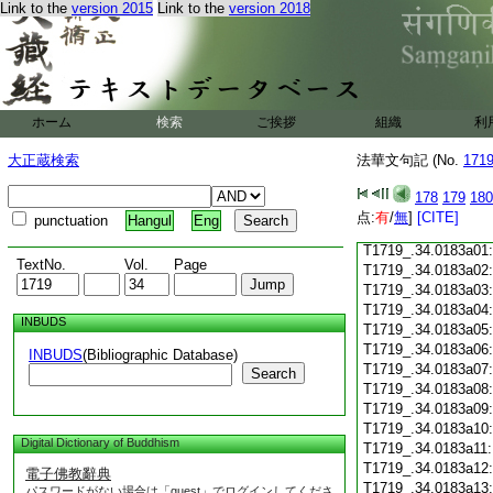
Link to the
version 2015
Link to the
version 2018
T1719_.34.0182c18
T1719_.34.0182c19
T1719_.34.0182c20
T1719_.34.0182c21
T1719_.34.0182c22
T1719_.34.0182c23
ホーム
検索
ご挨拶
組織
利
T1719_.34.0182c24
T1719_.34.0182c25
大正蔵検索
法華文句記 (No.
171
T1719_.34.0182c26
T1719_.34.0182c27
178
179
180
T1719_.34.0182c28
点:
有
/
無
]
[CITE]
punctuation
Hangul
Eng
T1719_.34.0182c29
T1719_.34.0183a01
TextNo.
Vol.
Page
T1719_.34.0183a02
T1719_.34.0183a03
T1719_.34.0183a04
INBUDS
T1719_.34.0183a05
T1719_.34.0183a06
INBUDS
(Bibliographic Database)
T1719_.34.0183a07
Search
T1719_.34.0183a08
T1719_.34.0183a09
T1719_.34.0183a10
Digital Dictionary of Buddhism
T1719_.34.0183a11
T1719_.34.0183a12
電子佛教辭典
T1719_.34.0183a13
パスワードがない場合は「guest」でログインしてくださ