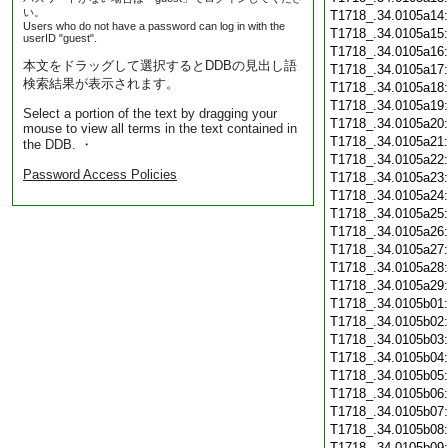
い。
T1718_.34.0105a14
Users who do not have a password can log in with the
T1718_.34.0105a15
userID "guest".
T1718_.34.0105a16
本文をドラッグして選択するとDDBの見出し語
T1718_.34.0105a17
検索結果が表示されます。
T1718_.34.0105a18
T1718_.34.0105a19
Select a portion of the text by dragging your
T1718_.34.0105a20
mouse to view all terms in the text contained in
T1718_.34.0105a21
the DDB. ・
T1718_.34.0105a22
Password Access Policies
T1718_.34.0105a23
T1718_.34.0105a24
T1718_.34.0105a25
T1718_.34.0105a26
T1718_.34.0105a27
T1718_.34.0105a28
T1718_.34.0105a29
T1718_.34.0105b01
T1718_.34.0105b02
T1718_.34.0105b03
T1718_.34.0105b04
T1718_.34.0105b05
T1718_.34.0105b06
T1718_.34.0105b07
T1718_.34.0105b08
T1718_.34.0105b09