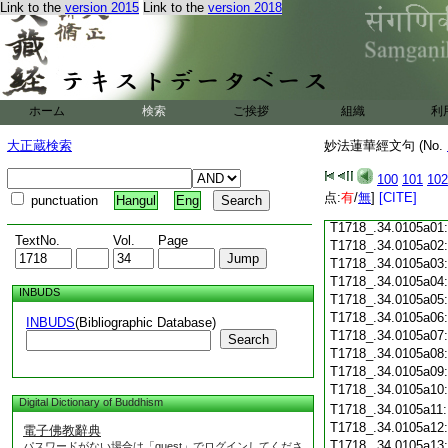
Link to the
version 2015
Link to the
version 2018
T1718_.34.0104c18
T1718_.34.0104c19
T1718_.34.0104c20
T1718_.34.0104c21
T1718_.34.0104c22
T1718_.34.0104c23
ホーム
検索
ご挨拶
組織
利
T1718_.34.0104c24
T1718_.34.0104c25
大正蔵検索
妙法蓮華經文句 (No.
T1718_.34.0104c26
T1718_.34.0104c27
100
101
102
T1718_.34.0104c28
点:
有
/
無
]
[CITE]
punctuation
Hangul
Eng
T1718_.34.0104c29
T1718_.34.0105a01
TextNo.
Vol.
Page
T1718_.34.0105a02
T1718_.34.0105a03
T1718_.34.0105a04
INBUDS
T1718_.34.0105a05
T1718_.34.0105a06
INBUDS
(Bibliographic Database)
T1718_.34.0105a07
Search
T1718_.34.0105a08
T1718_.34.0105a09
T1718_.34.0105a10
Digital Dictionary of Buddhism
T1718_.34.0105a11
T1718_.34.0105a12
電子佛教辭典
T1718_.34.0105a13
パスワードがない場合は「guest」でログインしてくださ