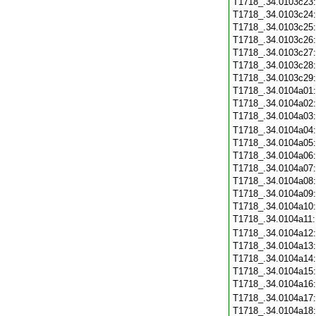
T1718_.34.0103c23
T1718_.34.0103c24
T1718_.34.0103c25
T1718_.34.0103c26
T1718_.34.0103c27
T1718_.34.0103c28
T1718_.34.0103c29
T1718_.34.0104a01
T1718_.34.0104a02
T1718_.34.0104a03
T1718_.34.0104a04
T1718_.34.0104a05
T1718_.34.0104a06
T1718_.34.0104a07
T1718_.34.0104a08
T1718_.34.0104a09
T1718_.34.0104a10
T1718_.34.0104a11
T1718_.34.0104a12
T1718_.34.0104a13
T1718_.34.0104a14
T1718_.34.0104a15
T1718_.34.0104a16
T1718_.34.0104a17
T1718_.34.0104a18