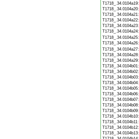
T1718_.34.0104a19
T1718_.34.0104a20
T1718_.34.0104a21
T1718_.34.0104a22
T1718_.34.0104a23
T1718_.34.0104a24
T1718_.34.0104a25
T1718_.34.0104a26
T1718_.34.0104a27
T1718_.34.0104a28
T1718_.34.0104a29
T1718_.34.0104b01
T1718_.34.0104b02
T1718_.34.0104b03
T1718_.34.0104b04
T1718_.34.0104b05
T1718_.34.0104b06
T1718_.34.0104b07
T1718_.34.0104b08
T1718_.34.0104b09
T1718_.34.0104b10
T1718_.34.0104b11
T1718_.34.0104b12
T1718_.34.0104b13
T1718_.34.0104b14