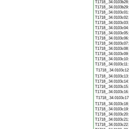
T1718_.34.0103b28
T1718_.34.0103b29
T1718_.34.0103c01
T1718_.34.0103c02
T1718_.34.0103c03
T1718_.34.0103c04
T1718_.34.0103c05
T1718_.34.0103c06
T1718_.34.0103c07
T1718_.34.0103c08
T1718_.34.0103c09
T1718_.34.0103c10
T1718_.34.0103c11
T1718_.34.0103c12
T1718_.34.0103c13
T1718_.34.0103c14
T1718_.34.0103c15
T1718_.34.0103c16
T1718_.34.0103c17
T1718_.34.0103c18
T1718_.34.0103c19
T1718_.34.0103c20
T1718_.34.0103c21
T1718_.34.0103c22