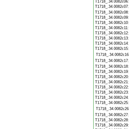
T1718_.34.0082c06
T1718_.34.0082c07
T1718_.34.0082c08
T1718_.34.0082c09
T1718_.34.0082c10
T1718_.34.0082c11
T1718_.34.0082c12
T1718_.34.0082c13
T1718_.34.0082c14
T1718_.34.0082c15
T1718_.34.0082c16
T1718_.34.0082c17
T1718_.34.0082c18
T1718_.34.0082c19
T1718_.34.0082c20
T1718_.34.0082c21
T1718_.34.0082c22
T1718_.34.0082c23
T1718_.34.0082c24
T1718_.34.0082c25
T1718_.34.0082c26
T1718_.34.0082c27
T1718_.34.0082c28
T1718_.34.0082c29