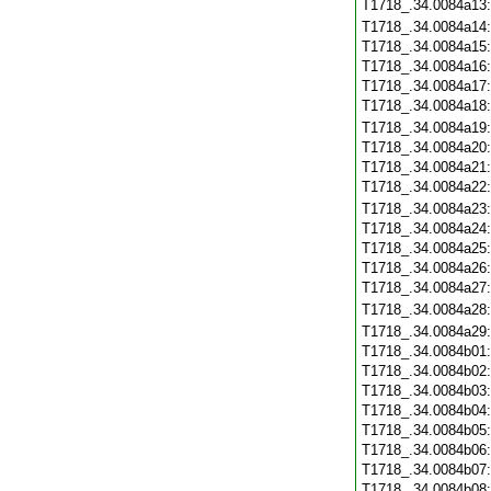
T1718_.34.0084a13
T1718_.34.0084a14
T1718_.34.0084a15
T1718_.34.0084a16
T1718_.34.0084a17
T1718_.34.0084a18
T1718_.34.0084a19
T1718_.34.0084a20
T1718_.34.0084a21
T1718_.34.0084a22
T1718_.34.0084a23
T1718_.34.0084a24
T1718_.34.0084a25
T1718_.34.0084a26
T1718_.34.0084a27
T1718_.34.0084a28
T1718_.34.0084a29
T1718_.34.0084b01
T1718_.34.0084b02
T1718_.34.0084b03
T1718_.34.0084b04
T1718_.34.0084b05
T1718_.34.0084b06
T1718_.34.0084b07
T1718_.34.0084b08