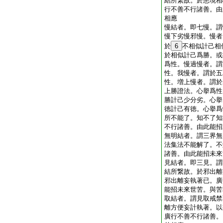
結所繋故。於恚境相
行不善不行諸善。由
相應
慢結者。即七慢。謂
慢下劣慢邪慢。慢者
於
6
不相似計己相
於相似計己爲勝。或
爲性。慢過慢者。謂
性。我慢者。謂於五
性。増上慢者。謂於
上勝證法。心擧爲性
勝計己少分劣。心擧
徳計己有徳。心擧爲
所不能了。知不了知
不行諸善。由此能招
無明結者。謂三界無
法集法不能解了。不
諸善。由此能招未來
見結者。即三見。謂
結所繋故。於邪出離
邪出離妄執著已。廣
能招未來世苦。與苦
取結者。謂見取戒禁
離方便妄計執著。以
廣行不善不行諸善。