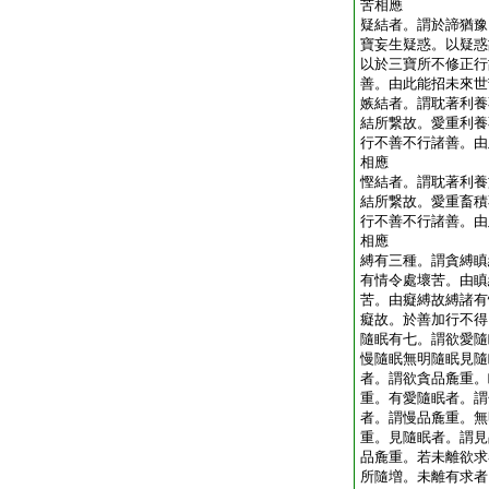
苦相應
疑結者。謂於諦猶豫
寶妄生疑惑。以疑惑
以於三寶所不修正行
善。由此能招未來世
嫉結者。謂耽著利養
結所繋故。愛重利養
行不善不行諸善。由
相應
慳結者。謂耽著利養
結所繋故。愛重畜積
行不善不行諸善。由
相應
縛有三種。謂貪縛瞋
有情令處壞苦。由瞋
苦。由癡縛故縛諸有
癡故。於善加行不得
隨眠有七。謂欲愛隨
慢隨眠無明隨眠見隨
者。謂欲貪品麁重。
重。有愛隨眠者。謂
者。謂慢品麁重。無
重。見隨眠者。謂見
品麁重。若未離欲求
所隨増。未離有求者