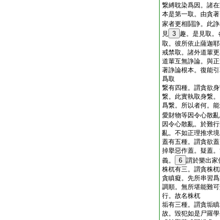
繋縛耽染爲因。諸在
本是第一取。由貪著
家者更相鬪諍。此諍
見
3
趣。是見取。
取。彼所依止薩迦耶
戒禁取。諸外道輩更
道輩互無諍論。與正
著諍論根本。復能引
爲取
繋有四種。謂貪欲身
繋。此實執取身繋。
爲繋。所以者何。能
愛財物等因令心散亂
因令心散亂。於難行
亂。不如正理推求境
蓋有五種。謂貪欲蓋
掉擧惡作蓋。疑蓋。
義。
6
謂於樂出家
株杌有三。謂貪株杌
貪瞋癡。先所串習爲
調順。無所堪能難可
行。故名株杌
垢有三種。謂貪垢瞋
故。毀犯如是尸羅學