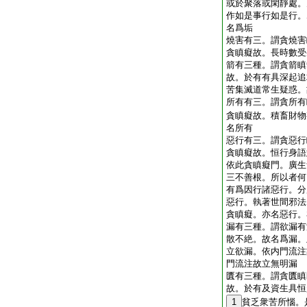
或於聚落或閑靜處。
作如是事行如是行。
名爲垢
燒害有三。謂貪燒害
貪瞋癡故。長時數受
箭有三種。謂貪箭瞋
故。於有有具深起追
苦集滅道常生疑惑。
所有有三。謂貪所有
貪瞋癡故。積畜財物
名所有
惡行有三。謂貪惡行
貪瞋癡故。恒行身語
依此貪瞋癡門。廣生
三不善根。所以者何
有爲因行諸惡行。分
惡行。執著世間邪法
貪瞋癡。亦名惡行。
漏有三種。謂欲漏有
散不絶。故名爲漏。
立欲漏。依内門流注
門流注故立無明漏
匱有三種。謂貪匱瞋
故。於有及資生具恒
1
貧乏衆苦所惱。