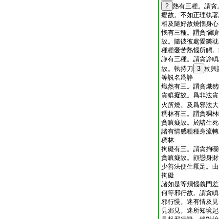
2
熱有三種。謂貪
癡故。不如正理執著
相及隨好故燒惱身心
惱有三種。謂貪惱瞋
故。隨彼彼處愛樂耽
種種憂苦熱惱所觸。
諍有三種。謂貪諍瞋
故。執持刀
3
杖興
等説名爲諍
熾然有三。謂貪熾然
貪瞋癡故。爲非法貪
火所燒。及爲邪法大
稠林有三。謂貪稠林
貪瞋癡故。於諸生死
諸有情感種種身流轉
稠林
拘礙有三。謂貪拘礙
貪瞋癡故。顧戀身財
少善法便生厭足。由
拘礙
諸如是等煩惱義門差
何等邪行故。謂貪瞋
邪行慢。迷有情及見
見邪見。迷所知境起