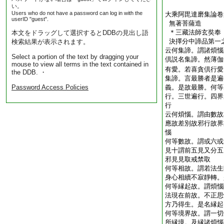
い。
Users who do not have a password can log in with the
大乘阿毘達磨集論卷
userID "guest".
無著菩薩造
＊三藏法師玄奘
本文をドラッグして選択するとDDBの見出し語
決擇分中諦品第一
検索結果が表示されます。
云何集諦。謂諸煩惱
Select a portion of the text by dragging your
倶説名集諦。然薄伽
mouse to view all terms in the text contained in
有愛。若喜貪倶行愛
the DDB. ・
集諦。言最勝者是遍
Password Access Policies
義。是故最勝。何等
行。三世遍行。四界
行
云何煩惱。謂由數故
應故差別故邪行故界
惱
何等數故。謂或六或
見十謂前五見又分五
邪見見取戒禁取
何等相故。謂若法生
身心相續不寂靜轉。
何等縁起故。謂煩惱
法現在前故。不正思
方乃得生。是名縁起
何等境界故。謂一切
所縁境。及縁諸煩惱