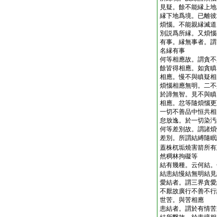
見疑。餘不能縁上地
縁下地爲境。已離彼
煩惱。不能親縁滅道
別説爲所縁。又煩惱
有事。縁無事者。謂
名縁有事
何等相應故。謂貪不
餘皆得相應。如貪瞋
相應。慢不與瞋疑相
煩惱相應無明。二不
於諦無智。見不與瞋
相應。忿等隨煩惱更
一切不善品中恒共相
怠放逸。於一切染汚
何等差別故。謂諸煩
差別。所謂結縛隨眠
蓋株杌垢燒害箭所有
然稠林拘礙等
結有幾種。云何結。
結恚結慢結無明結見
愛結者。謂三界貪愛
不厭故廣行不善不行
世苦。與苦相應
恚結者。謂於有情苦