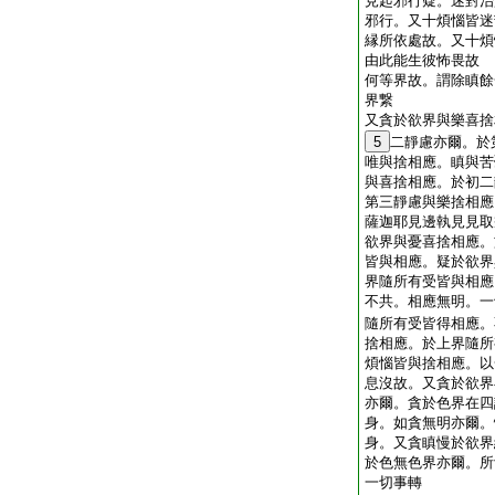
見起邪行疑。迷對治
邪行。又十煩惱皆迷
縁所依處故。又十煩
由此能生彼怖畏故
何等界故。謂除瞋餘
界繋
又貪於欲界與樂喜捨
5
二靜慮亦爾。於
唯與捨相應。瞋與苦
與喜捨相應。於初二
第三靜慮與樂捨相應
薩迦耶見邊執見見取
欲界與憂喜捨相應。
皆與相應。疑於欲界
界隨所有受皆與相應
不共。相應無明。一
隨所有受皆得相應。
捨相應。於上界隨所
煩惱皆與捨相應。以
息沒故。又貪於欲界
亦爾。貪於色界在四
身。如貪無明亦爾。
身。又貪瞋慢於欲界
於色無色界亦爾。所
一切事轉