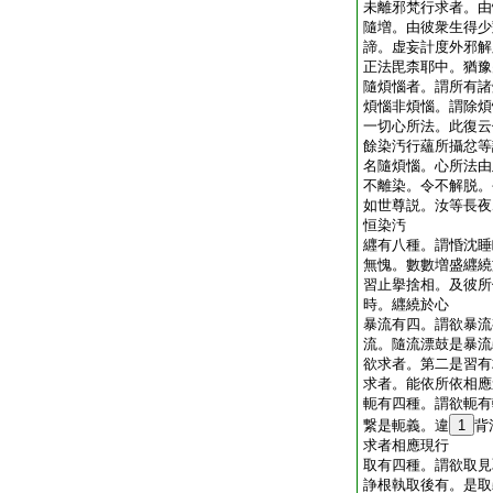
未離邪梵行求者。由
隨増。由彼衆生得少
諦。虚妄計度外邪解
正法毘柰耶中。猶豫
隨煩惱者。謂所有諸
煩惱非煩惱。謂除煩
一切心所法。此復云
餘染汚行蘊所攝忿等
名隨煩惱。心所法由
不離染。令不解脱。
如世尊説。汝等長夜
恒染汚
纒有八種。謂惛沈睡
無愧。數數増盛纒繞
習止擧捨相。及彼所
時。纒繞於心
暴流有四。謂欲暴流
流。隨流漂鼓是暴流
欲求者。第二是習有
求者。能依所依相應
軛有四種。謂欲軛有
繋是軛義。違
1
背
求者相應現行
取有四種。謂欲取見
諍根執取後有。是取