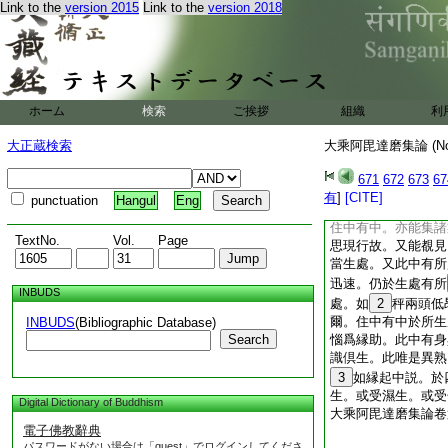
Link to the
version 2015
Link to the
version 2018
故。或由他所引攝故
記心死者。謂若於明
利心現行位。或由闕
能故。起無記心趣命
修淨行者臨命終位。
淨行者臨命終位。於
ホーム
検索
ご挨拶
組織
利
行者中有生時。其相
陰暗夜分。修淨行者
大正蔵検索
大乘阿毘達磨集論 (N
白練光。或如晴夜分
又此中有在欲色界正
671
672
673
67
命終後位。亦名意生
有
]
[CITE]
punctuation
Hangul
Eng
中夭。或時移轉
住中有中。亦能集諸
TextNo.
Vol.
Page
思現行故。又能覩見
當生處。又此中有所
迅速。仍於生處有所
INBUDS
處。如
2
秤兩頭低
爾。住中有中於所生
INBUDS
(Bibliographic Database)
Search
惱爲縁助。此中有身
識倶生。此唯是異熟
3
如縁起中説。於
生。或受濕生。或受
Digital Dictionary of Buddhism
大乘阿毘達磨集論卷
電子佛教辭典
パスワードがない場合は「guest」でログインしてくださ