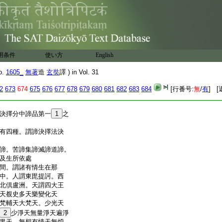
加行善法。若世出世靜
鉢底等。功徳及一分無
成就
蘊界處法。隨所現前若
由現行成就故成就。若
由種子成就故成就。亦
用条件
使い方
English
法。一闡底迦。究竟成就
因亦名阿顛底迦。以彼
o.
1605_
無著
造
玄奘
譯 ) in Vol. 31
故
。能善了知諸法増減。
2
673
674
675
676
677
678
679
680
681
682
683
684
[行番号:
無
/
有
] [
決定想。乃至能斷若
決擇分中諦品第一
1
之
有四種。謂諦決擇法決
諦。苦諦集諦滅諦道諦。
及生所依處
間。謂諸有情生在那
中。人謂東毘提訶。西
北倶盧洲。天謂四大王
天覩史多天樂變化天
梵輔天大梵天。少光天
2
少淨天無量淨天遍淨
果天。無想有情天無煩