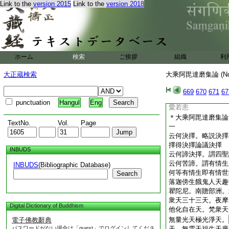
Link to the
version 2015
Link to the
version 2018
何等自在成就。謂諸
慮解脱。三摩地三摩
記法。由自在成就故
何等現行成就。謂諸
善若不善若無記。彼
已斷善者。所有善法
ホーム
検索
ご挨拶
組織
利
名不成就。若非涅槃
雜染諸法。由闕解脱
大正蔵検索
大乘阿毘達磨集論 (N
解脱得因必竟不成就
於成就善巧得何勝利
669
670
671
67
知増減故於世興衰離
punctuation
Hangul
Eng
愛若恚
＊大乘阿毘達磨集論
TextNo.
Vol.
Page
一
云何決擇。略説決擇
擇得決擇論議決擇
INBUDS
云何諦決擇。謂四聖
云何苦諦。謂有情生
INBUDS
(Bibliographic Database)
何等有情生即有情世
Search
落迦傍生餓鬼人天趣
瞿陀尼。南贍部洲。
衆天三十三天。夜摩
Digital Dictionary of Buddhism
他化自在天。梵衆天
無量光天極光淨天。
電子佛教辭典
パスワードがない場合は「guest」でログインしてくださ
天。無雲天福生天廣