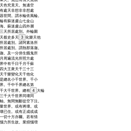
天色究竟天。無邊空
有處天非想非非想處
器世間。謂水輪依風輪。
輪有蘇迷盧山七金山
海。蘇迷盧山四外層
三天所居處別。外輪圍
天覩史多天
3
化樂天他
所居處別。諸阿素洛所
所居處別。謂熱那落迦。
迦。及一分傍生餓鬼所
月周遍流光所照方處
界中有千日千月千蘇
四大王衆天千三十三
天千樂變化天千他化
是總名小千世界。千小
界。千中千界總名第
千大千世界。總有
4
大輪
三千大千世界同壞同
軸。無間無斷從空下注。
量世界。或有將壞。或
壞已住。或有正成或成
一切十方亦爾。若有情
惱力所生故。業煩惱増