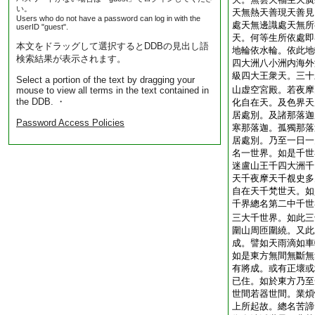
い。
天無熱天善現天善見
Users who do not have a password can log in with the
處天無邊識處天無所
userID "guest".
天。何等生所依處即
本文をドラッグして選択するとDDBの見出し語
地輪依水輪。依此地
検索結果が表示されます。
四大洲八小洲内海外
級四大王衆天。三十
Select a portion of the text by dragging your
山虚空宮殿。若夜摩
mouse to view all terms in the text contained in
the DDB. ・
化自在天。及色界天
居處別。及諸那落迦
Password Access Policies
寒那落迦。孤獨那落
居處別。乃至一日一
名一世界。如是千世
迷盧山王千四大洲千
天千夜摩天千覩史多
自在天千梵世天。如
千界總名第二中千世
三大千世界。如此三
圍山周匝圍繞。又此
成。譬如天雨滴如車
如是東方無間無斷無
有將成。或有正壞或
已住。如於東方乃至
世間若器世間。業煩
上所起故。總名苦諦