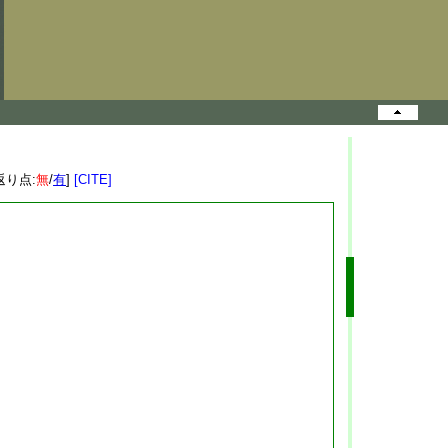
返り点:
無
/
有
]
[CITE]