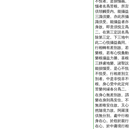
不悦者。是損惱義。
惱者名爲苦根。所言
倶領觸受内。能攝益
三識倶樂。亦此所攝
識倶受。能攝益者亦
身故。即意倶悦立爲
二。在第三定説名爲
除第三定。下三地中
此二心悦攝益義同。
行相轉有差別故。若
樂根。若有心悦麁動
樂根攝益力勝。喜根
三靜慮地樂。諸聖説
能損惱受。是心不悦
不悦受。行相差別立
別者。中是非悦非不
根。身心受中此定何
苦樂何縁各分爲二。
在身心無差別故。謂
樂在身則爲安住。不
無差唯安住故。又心
然隨境力故。阿羅漢
倶無分別。處中行相
身在心。於怨於親行
在心。於中庸境行相