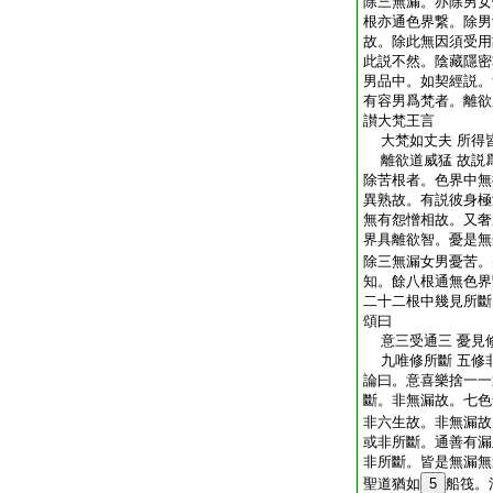
除三無漏。亦除男女
根亦通色界繋。除男
故。除此無因須受用
此説不然。陰藏隱密
男品中。如契經説。
有容男爲梵者。離欲
讃大梵王言
大梵如丈夫 所得
離欲道威猛 故説
除苦根者。色界中無
異熟故。有説彼身極
無有怨憎相故。又奢
界具離欲智。憂是無
除三無漏女男憂苦。
知。餘八根通無色界
二十二根中幾見所斷
頌曰
意三受通三 憂見
九唯修所斷 五修
論曰。意喜樂捨一一
斷。非無漏故。七色
非六生故。非無漏故
或非所斷。通善有漏
非所斷。皆是無漏無
聖道猶如
5
船筏。