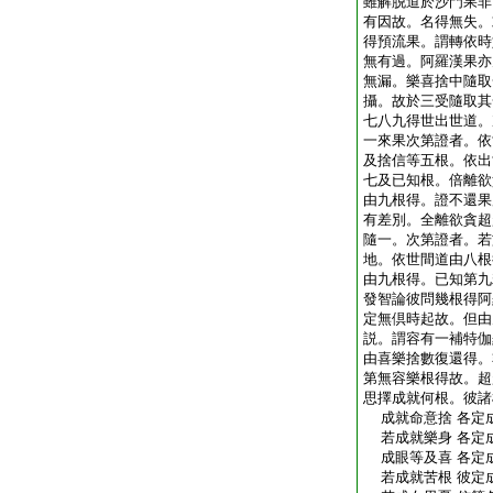
雖解脱道於沙門果非
有因故。名得無失。
得預流果。謂轉依時
無有過。阿羅漢果亦
無漏。樂喜捨中隨取
攝。故於三受隨取其
七八九得世出世道。
一來果次第證者。依
及捨信等五根。依出
七及已知根。倍離欲
由九根得。證不還果
有差別。全離欲貪超
隨一。次第證者。若
地。依世間道由八根
由九根得。已知第九
發智論彼問幾根得阿
定無倶時起故。但由
説。謂容有一補特伽
由喜樂捨數復還得。
第無容樂根得故。超
思擇成就何根。彼諸
成就命意捨 各定
若成就樂身 各定
成眼等及喜 各定
若成就苦根 彼定