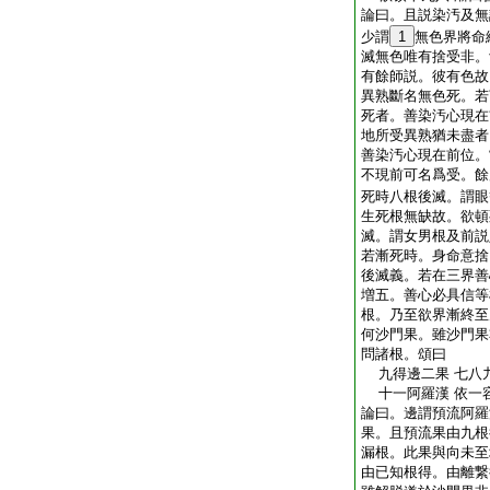
論曰。且説染汚及無
少謂
1
無色界將命
滅無色唯有捨受非。
有餘師説。彼有色故
異熟斷名無色死。若
死者。善染汚心現在
地所受異熟猶未盡者
善染汚心現在前位。
不現前可名爲受。餘
死時八根後滅。謂眼
生死根無缺故。欲頓
滅。謂女男根及前説
若漸死時。身命意捨
後滅義。若在三界善
増五。善心必具信等
根。乃至欲界漸終至
何沙門果。雖沙門果
問諸根。頌曰
九得邊二果 七八
十一阿羅漢 依一
論曰。邊謂預流阿羅
果。且預流果由九根
漏根。此果與向未至
由已知根得。由離繋