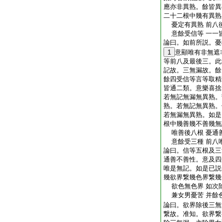
應亦非異熟。餘皆異
二十二根中幾有異熟
憂定有異熟 前八
意餘受信等 一一
論曰。如前所説。憂
1
意顯唯有非無遮
等前八及最後三。此
記故。三無漏故。餘
餘四受信等言等取精
皆通二類。意樂喜捨
若無記無漏無異熟。
熟。若無記無異熟。
若無漏無異熟。如是
根中幾善幾不善幾無
唯善後八根 憂通
意餘受三種 前八
論曰。信等五根及三
通善不善性。意及四
唯是無記。如是已説
幾欲界繋幾色界繋幾
欲色無色界 如次
兼女男憂苦 并餘
論曰。欲界除後三無
繋故。准知。欲界繋