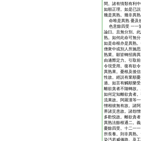
間。諸有情類有利中
如順正理。如是已説
幾是異熟。幾非異熟
命唯是異熟 憂及
色意餘四受 一一
論曰。且無分別。此
熟。如何此命可無分
如是命根亦是異熟。
僧衆中或別人所施思
熟業。願皆轉招壽異
由邊際定力。引取前
令現受用。復有欲令
異熟果。憂根及後信
性故。經説有業順憂
過。如言有觸順樂受
離欲貪者不隨轉故。
如何定知離欲貪者。
流果故。阿羅漢等一
憎相彼無有故。諸阿
界諸災患故。諸怨憎
多歡悦故。離欲貪者
異熟法餘根通二。義
憂餘四受。十二一一
所長養。則非異熟。
染汚若威儀路。及工