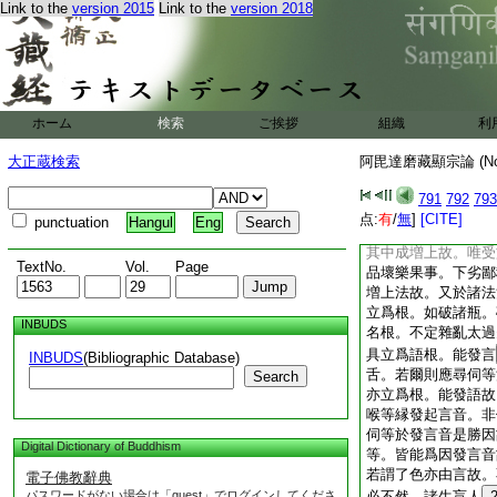
Link to the
version 2015
Link to the
version 2018
本。此
9
相差別由
住。此成雜染。由五
此成清淨。由後三根
應更立想等爲根。諸
立受與彼爲根。愛過
處爲生因故。又想非
ホーム
検索
ご挨拶
組織
利
顛倒見已。妄分別想
可斷壞。故説此想與
大正蔵検索
阿毘達磨藏顯宗論 (N
二種。受爲過重。煩
根。有餘師言。想爲
791
792
793
謂諸善想正慧映奪。
点:
有
/
無
]
[CITE]
punctuation
Hangul
Eng
増上故不立爲根。又
其中成増上故。唯受
TextNo.
Vol.
Page
品壞樂果事。下劣鄙
増上法故。又於諸法
立爲根。如破諸瓶。
INBUDS
名根。不定雜亂太過
具立爲語根。能發言
INBUDS
(Bibliographic Database)
舌。若爾則應尋伺等
Search
亦立爲根。能發語故
喉等縁發起言音。非
伺等於發言音是勝因
Digital Dictionary of Buddhism
等。皆能爲因發言音
若謂了色亦由言故。
電子佛教辭典
パスワードがない場合は「guest」でログインしてくださ
必不然。諸生盲人