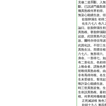
見修二道所斷。入無
斷。已説諸門義類差
幾異熟根何界初得。
無染心能續生故。頌
欲胎卵濕生 初得
化生六七八 色六
論曰。欲胎卵濕生初
異熟根。擧胎卵濕顯
起故。此辯異熟不説
故。爾時亦得信等諸
此因化説。不辯三生
異熟生法。而體非根
六七八。無形得六。
身命。一形得七。如
有二形化生。色初得
上唯命者。謂無色界
初唯得異熟命根。由
非有爲得何根。名生
生未受彼生。客現起
唯許染心能續生故。
時三世異熟皆無。生
生依説異熟根。最初
根。何界死時幾根後
正死滅諸根 無色
欲頓十九八 漸四