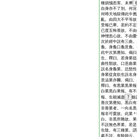
種損惱恚害。末摩
自身亦不了別。何況
何啼天地獄傳此中應
亂。由四大不平等故
受報已畢。若約不定
已度五怖畏故。不由
神憎恚心故。不由憂
次於經中説有三曲。
麁。身麁口麁意麁。
此中次第應知。偈曰
生。釋曰。若身業從
曲性類故。口意曲業
説名身麁業。忿怒性
身業從貪欲生説名身
意澁業亦爾。偈曰。
釋曰。有黒業黒果報
白業黒白果報。有不
報。生能滅盡
7
餘
善次第應知。黒白有
非善業者。一向名黒
報非可愛故。此業＊
白。非黒所雜故。果
不説無色界業。若是
生陰。有三種業。謂
處不説。有餘師云。