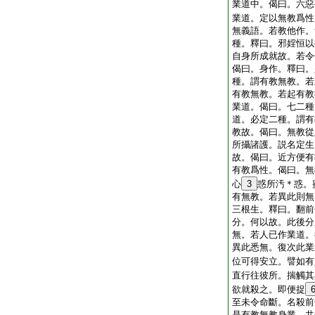
業道中。偈曰。六惡
業道。定以無教爲性
無義語。若教他作。
種。釋曰。邪婬恒以
自身所成就故。若令
偈曰。身作。釋曰。
種。謂有教無教。若
有教無教。若起有教
業道。偈曰。七二種
道。必定二種。謂有
教故。偈曰。無教從
所攝諸護。説名定生
故。偈曰。近方便有
有教爲性。偈曰。無
心
3
惑所汚＊惑。
有無教。若異此則無
三根生。釋曰。翻前
分。何以故。此後分
無。若人已作業道。
異此悉無。復次此業
位可得安立。譬如有
直行往彼所。揣觸其
欲就殺之。即便捉
至未令命斷。名殺前
是有教無教身業。共