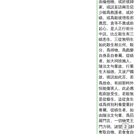
由偸他物。或於彼婦
家。或説妄語兩舌惡
少能爲救護者。或於
瞋。或爲殺彼増長邪
應思。貪等不應成前
起心。是人正行前分
中説。比丘殺生有三
瞋恚生。三從無明生
如此殺生相云何。殺
分。爲得物。爲戲樂
自身及自眷屬。從瞋
者。如大祠捨施人。
隨法文句量故。行重
生大福徳。又波尸國
故。彼説如此言。若
爲捨命。有頻那柯外
恒能傷害人。此必應
庖廚故受生。若殺無
是從癡生。盜從貪生
或爲得別利養愛重好
眷屬。從瞋生者。如
由隨法文句量。爲罰
羅門言。一切物梵王
門力弱。諸蠻
2
謾
奪取自物。若食食自