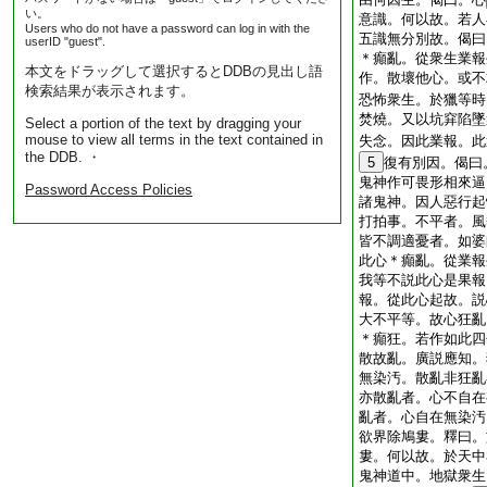
い。
意識。何以故。若人
Users who do not have a password can log in with the
五識無分別故。偈曰
userID "guest".
＊癲亂。從衆生業報
本文をドラッグして選択するとDDBの見出し語
作。散壞他心。或不
検索結果が表示されます。
恐怖衆生。於獵等時
焚燒。又以坑穽陷墜
Select a portion of the text by dragging your
mouse to view all terms in the text contained in
失念。因此業報。此
the DDB. ・
5
復有別因。偈曰
鬼神作可畏形相來逼
Password Access Policies
諸鬼神。因人惡行起
打拍事。不平者。風
皆不調適憂者。如婆
此心＊癲亂。從業報
我等不説此心是果報
報。從此心起故。説
大不平等。故心狂亂
＊癲狂。若作如此四
散故亂。廣説應知。
無染汚。散亂非狂亂
亦散亂者。心不自在
亂者。心自在無染汚
欲界除鳩婁。釋曰。
婁。何以故。於天中
鬼神道中。地獄衆生