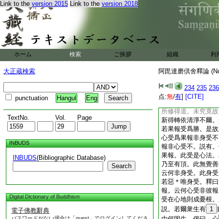
Link to the
version 2015
Link to the
version 2018
見羅漢果起。於彼損
若人出無。心定觀。
似涅槃故。此人因此
出無諍三摩提。觀無
所隨逐最猛盛。無量
起。若人出無量慈觀
ホーム
検索
ご挨拶
組織
利
隨逐最猛盛。無量福
若人出四諦觀。見諦
大正蔵検索
阿毘達磨倶舍釋論 (N
得轉依。清淨相續即
修道所破惑滅盡無餘
234
235
236
續即起。是故於此五
点:
無
/
有
]
[CITE]
punctuation
Hangul
Eng
惡損惱事。此業果報
所修得道。未究竟故
TextNo.
Vol.
Page
新得轉依清淨不爾。
若果報受爲勝。是故
心受爲果報非身受不
INBUDS
報非心受不。説有。
果報。此受是心法。
INBUDS
(Bibliographic Database)
乃至有頂。此無覺善
Search
云何非身受。此身受
若惡＊唯身受。釋曰
報。云何心受非彼報
Digital Dictionary of Buddhism
受在心地則成憂根。
説。若爾衆生有
1
電子佛教辭典
パスワードがない場合は「guest」でログインしてくださ
由何因生。偈曰。心