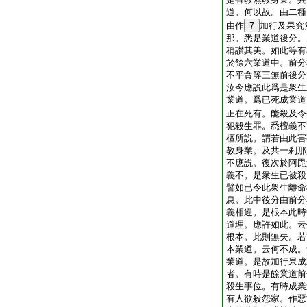
道。何以故。由二種
由作
7
加行及果究
那。悉是業道後分。
稱讃其美。如此等有
於餘六業道中。前分
不平貪等三無前後分
汝今應説此爲是衆生
業道。爲已死成業道
正在死有。能殺及令
犯殺生罪。悉檀義不
檀所説。謂若由此害
教身業。及共一刹那
不應説。復次於阿毘
義不。是衆生已被殺
譬如已令此衆生離命
息。此中後分由前分
義相違。是根本此時
道理。應許如此。云
根本。此則無失。若
本業道。云何不成。
業道。是故加行果成
者。有時是餘業道前
殺生事位。有時成業
有人欲殺怨家。作惡