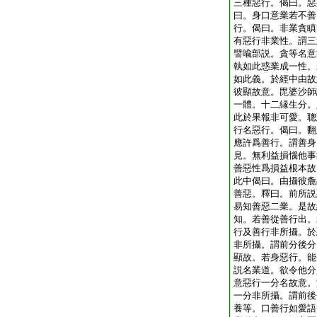
三種惡行。偈曰。惡
曰。身口意業若不善
行。偈曰。非業貪瞋
有惡行非業性。謂三
譬喩部説。貪等名意
執如此惑業成一性。
如此義。於經中由故
彼顯故意。毘婆沙師
一體。十二縁生分。
此於果報非可愛。聰
行名惡行。偈曰。翻
應許爲善行。謂善身
見。無利益損惱他事
善惡性爲損益根本故
此中偈曰。由攝彼麁
善惡。釋曰。前所説
易知善惡二業。是故
知。若善從善行出。
行及善行非所攝。於
非所攝。謂前分後分
顯故。若身惡行。能
説名業道。欲令他分
意惡行一分名故意。
一分非所攝。謂前後
養等。口善行如愛語