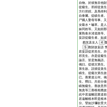
自物。於彼無非他財
從癡生。邪婬從貪生
方行邪婬。及爲得利
自眷屬。從瞋生者。
尸國人娶母等事。又
女吸水＊嚙草。是人
妹同姓等。又如頻那
菓熟食水渚道路等。
妄語從癡生者。如皮
戲笑及女人
4
5
救財故妄語 
若妄語從邪見生。亦
邪見生。亦是從癡生
論言。皆是無義語。
偈曰。從彼次第生。
第生故。説彼從貪生
瞋生。從癡次第生故
已。善業道云何。偈
生。釋曰。共前分後
瞋無癡生。善故意所
無貪等三善根相應故
此中若遠離惡業道前
若遠離根本即是根本
分。譬如沙彌欲受大