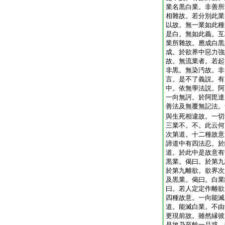
業名黒白業。非善所
相雜故。若分別此業
以故。無一業如此種
是白。無如此義。互
業所雜故。應成白黒
成。於欲界中惡力強
故。無流業者。若起
非黒。無染汚故。非
言。是不了義説。有
中。依無學法説。阿
一向無訶。於阿毘達
善法及無覆無記法。
與生死相違故。一切
三業不。不。此云何
次第道。十二種故意
諦道中有四法忍。於
道。於此中是故意有
黒業。偈曰。於第九
於第九離欲。欲界次
及黒業。偈曰。白業
曰。若人定定作離欲
四種故意。一向能滅
道。能滅白業。不由
更現前故。雖然縁彼
是故乃至餘一品惑。