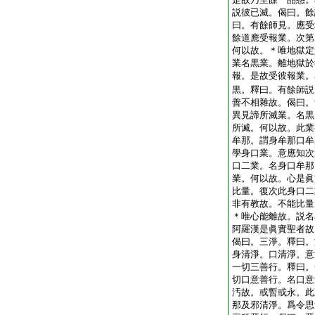
説彼已滅。偈曰。餘
曰。有餘師見。應受
餘道應受報業。次第
何以故。＊唯地獄定
業名黒業。離地獄於
報。是故受彼報業。
黒。釋曰。有餘師説
善不相雜故。偈曰。
異見諦所滅業。名黒
所滅。何以故。此業
牟那。謂身牟那口牟
學身口業。意應知次
口二業。名身口牟那
業。何以故。心是眞
比量。復次此身口二
非有教故。不能比量
＊唯心能離故。説名
阿羅漢是眞實聖者故
偈曰。三淨。釋曰。
身清淨。口清淨。意
一切三善行。釋曰。
切口意善行。名口意
汚故。或暫或永。此
那及邪清淨。爲令思